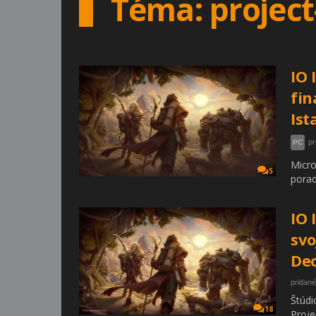
Téma: project
IO 
fin
Ist
pr
PC
Micro
5
porad
IO 
svo
Dec
pridané
Štúdi
18
Proje