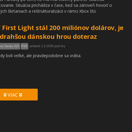
covanie. Situácia prichádza v čase, keď sa zároveň hovorí o
ch škrtaniach a reštrukturalizácii v rámci Xbox štú
 First Light stál 200 miliónov dolárov, je
drahšou dánskou hrou doteraz
pridané 1.6.2026 pod hry
ox Series X|S
PS5
dy boli veľké, ale pravdepodobne sa vrátia.
VIAC