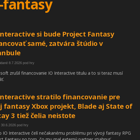
-fantasy
Interactive si bude Project Fantasy
ancovať samé, zatvára štúdio v
anbule
idané 8.7.2026 pod hry
soft zrušil financovanie IO Interactive titulu a to si teraz musí
iť.
Interactive stratilo financovanie pre
j fantasy Xbox projekt, Blade aj State of
ay 3 tiež čelia neistote
 30.6.2026 pod hry
o IO Interactive čelí nečakanému problému pri vývoji fantasy RPG
ct Fantasy po tom, čo mu mal externý partner stiahnuť