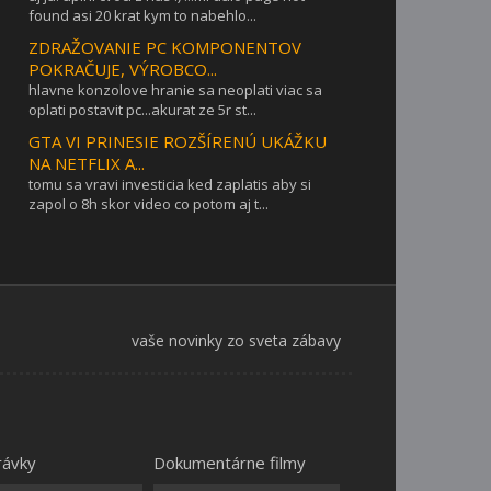
found asi 20 krat kym to nabehlo...
ZDRAŽOVANIE PC KOMPONENTOV
POKRAČUJE, VÝROBCO...
hlavne konzolove hranie sa neoplati viac sa
oplati postavit pc...akurat ze 5r st...
GTA VI PRINESIE ROZŠÍRENÚ UKÁŽKU
NA NETFLIX A...
tomu sa vravi investicia ked zaplatis aby si
zapol o 8h skor video co potom aj t...
vaše novinky zo sveta zábavy
rávky
Dokumentárne filmy