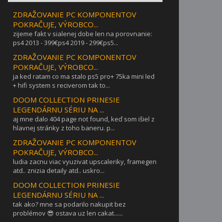
ZDRAŽOVANIE PC KOMPONENTOV
POKRAČUJE, VÝROBCO...
zijeme fakt v sialenej dobe len na porovnanie:
ps4 2013 - 399€ps4 2019 - 299€ps5...
ZDRAŽOVANIE PC KOMPONENTOV
POKRAČUJE, VÝROBCO...
ja ked ratam co ma stalo ps5 pro+ 75ka mini led
+ hifi system s reciverom tak to...
DOOM COLLECTION PRINESIE
LEGENDÁRNU SÉRIU NA ...
aj mne dalo 404 page not found, keď som išiel z
hlavnej stránky z toho baneru. p...
ZDRAŽOVANIE PC KOMPONENTOV
POKRAČUJE, VÝROBCO...
ludia zacnu viac vyuzivat upscaleriky, framegen
atd.. znizia detaily atd.. uskro...
DOOM COLLECTION PRINESIE
LEGENDÁRNU SÉRIU NA ...
tak ako? mne sa podarilo nakupit bez
problémov 😎 ostava uz len cakat......