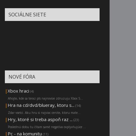
SOCIÁLNE SIETE
NOVÉ FÓRA
|
Xbox hraci
(4)
Ahojte, kde sa teraz pls najnovsie zdruzuju Xbox S...
|
Hra na cd/dvd/blueray, ktoru s...
(14)
Zdar vsetci. Aku hru si najviac cenite, ktoru mate...
|
Hry, ktoré si treba aspoň raz ...
(23)
Poslednú dobu tu čítam samé negatíva ovplyvňujúce ...
|
Pc - na komunitu
(11)