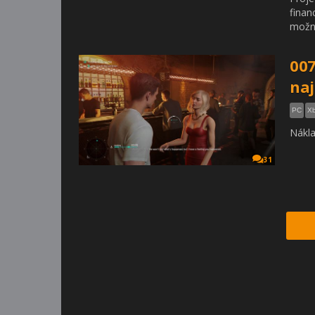
finan
možný
007
naj
PC
Xb
Nákla
31