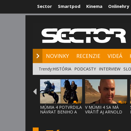
Sector
Smartpod
Kinema
Onlinehry
NOVINKY
RE
NOVINKY
RECENZIE
VIDEÁ
Trendy:
HISTÓRIA
PODCASTY
INTERVIEW
SLO
30
30
MÚMIA 4 POTVRDILA
V MÚMII 4 SA MÁ
NÁVRAT BENIHO A
VRÁTIŤ AJ ARNOLD
ARDETHA
VOSLOO AK