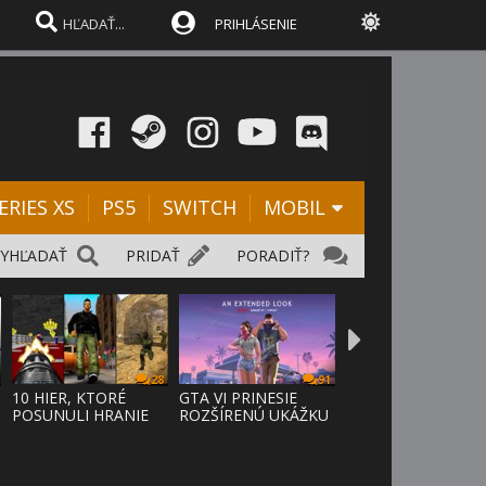
PRIHLÁSENIE
ERIES XS
PS5
SWITCH
MOBIL
VYHĽADAŤ
PRIDAŤ
PORADIŤ?
28
91
D
10 HIER, KTORÉ
GTA VI PRINESIE
POSUNULI HRANIE
ROZŠÍRENÚ UKÁŽKU
VPRED
NA NETFLI