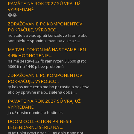
PAMÄTE NA ROK 2027 SÚ VRAJ UŽ
VYPREDANÉ
😂😂
ZDRAŽOVANIE PC KOMPONENTOV
POKRAČUJE, VÝROBCO...
no stale sa viac oplati konzoleve hranie ako
som niekde spominal mam na alze uz ...
MARVEL TOKON MÁ NA STEAME LEN
44% HODNOTENIE,...
na mé sestavě 32 fb ram ryzen 5 5600 gt rtx
5060 ti na 1440 p bez problémů
ZDRAŽOVANIE PC KOMPONENTOV
POKRAČUJE, VÝROBCO...
ty kokos mne cena mojho pc rastie a neklesa
ako by spravne malo.. sialena doba.....
PAMÄTE NA ROK 2027 SÚ VRAJ UŽ
VYPREDANÉ
ja už nosím namiesto hodiniek
DOOM COLLECTION PRINESIE
LEGENDÁRNU SÉRIU NA ...
aj ja! uplni cvoci z nas :) ...mi dalo page not