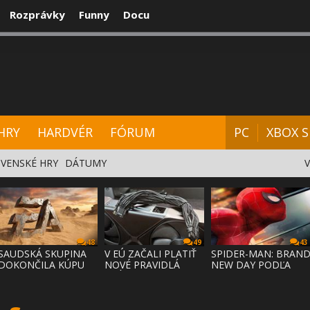
Rozprávky
Funny
Docu
CENZIE
VIDEÁ
HARDVÉR
FÓRUM
HRY
HARDVÉR
FÓRUM
PC
XBOX S
VENSKÉ HRY
DÁTUMY
48
49
43
SAUDSKÁ SKUPINA
V EÚ ZAČALI PLATIŤ
SPIDER-MAN: BRAN
DOKONČILA KÚPU
NOVÉ PRAVIDLÁ
NEW DAY PODĽA
EA ZA 55 MI
PRÁVA NA
ODHADOV OT