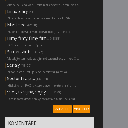
Ako sa zakladá web? Treba mať živnosť? Chcem web s...
|
Linux a hry
(4)
Ahojte chcel by som ci mi vie niekto poradiť čítal...
|
Must see
(42168)
Su veci ktore sa slovami opisat nedaju a preto pat...
|
Filmy filmy filmy film...
(48853)
O filmoch. Hádam chápete....
|
Screenshots
(66972)
Vkladajte sem vaše zaujímavé screenshoty z hier. O...
|
Serialy
(18106)
prison break, lost, jericho, battlestar galactica ...
|
Sector hraje ...
(130344)
:diskoška o HRACH, ktore prave hravate, ale aj o t...
|
Svet, ukrajina, vojny ...
(57139)
Sem môžete dávať správy zo sveta, o Ukrajine a ďal...
VYTVORIŤ
VIAC FÓR
KOMENTÁRE