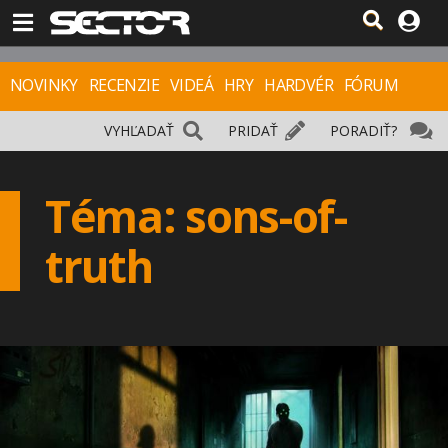
NOVINKY
RECENZIE
VIDEÁ
HRY
HARDVÉR
FÓRUM
VYHĽADAŤ
PRIDAŤ
PORADIŤ?
Téma: sons-of-
truth