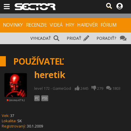
NOVINKY
RECENZIE
VIDEÁ
HRY
HARDVÉR
FÓRUM
VYHĽADAŤ
PRIDAŤ
PORADIŤ?
POUŽÍVATEĽ
heretik
level 172 - GameGod
2445
279
1803
PC
PS5
(mimo 47 h.)
Vek:
37
Lokalita:
SK
Registrovaný:
30.1.2009