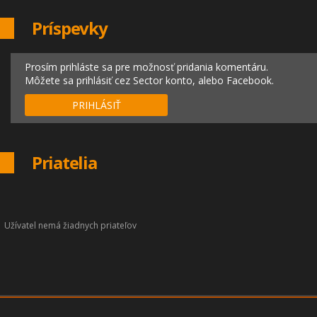
Príspevky
Prosím prihláste sa pre možnosť pridania komentáru.
Môžete sa prihlásiť cez Sector konto, alebo Facebook.
PRIHLÁSIŤ
Priatelia
Užívatel nemá žiadnych priateľov