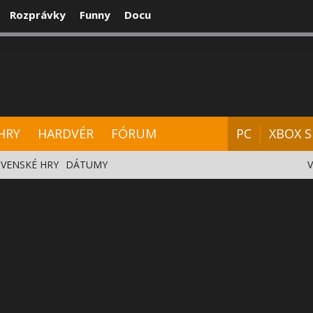
Rozprávky
Funny
Docu
CENZIE
VIDEÁ
HARDVÉR
FÓRUM
HRY
HARDVÉR
FÓRUM
PC
XBOX S
VENSKÉ HRY
DÁTUMY