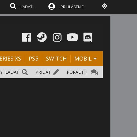
PRIHLÁSENIE
ERIES XS
PS5
SWITCH
MOBIL
VYHĽADAŤ
PRIDAŤ
PORADIŤ?