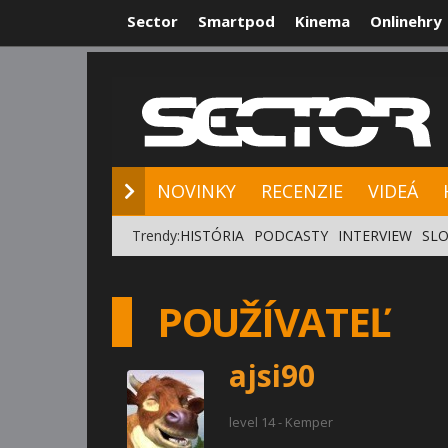
Sector
Smartpod
Kinema
Onlinehry
NOVINKY
RE
NOVINKY
RECENZIE
VIDEÁ
Trendy:
HISTÓRIA
PODCASTY
INTERVIEW
SLO
POUŽÍVATEĽ
ajsi90
level 14 - Kemper