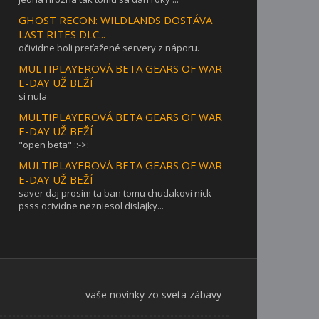
GHOST RECON: WILDLANDS DOSTÁVA
LAST RITES DLC...
očividne boli preťažené servery z náporu.
MULTIPLAYEROVÁ BETA GEARS OF WAR
E-DAY UŽ BEŽÍ
si nula
MULTIPLAYEROVÁ BETA GEARS OF WAR
E-DAY UŽ BEŽÍ
"open beta" ::->:
MULTIPLAYEROVÁ BETA GEARS OF WAR
E-DAY UŽ BEŽÍ
saver daj prosim ta ban tomu chudakovi nick
psss ocividne nezniesol dislajky...
vaše novinky zo sveta zábavy