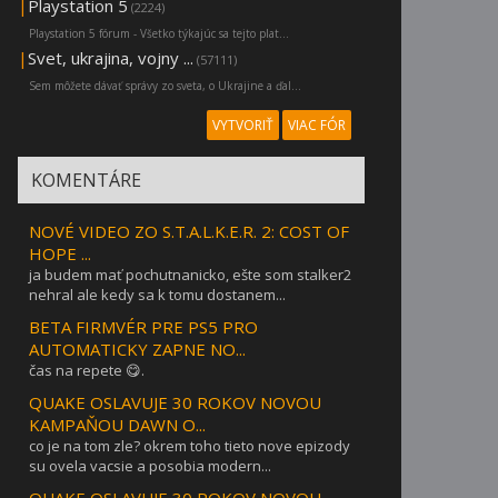
|
Playstation 5
(2224)
Playstation 5 fórum - Všetko týkajúc sa tejto plat...
|
Svet, ukrajina, vojny ...
(57111)
Sem môžete dávať správy zo sveta, o Ukrajine a ďal...
VYTVORIŤ
VIAC FÓR
KOMENTÁRE
NOVÉ VIDEO ZO S.T.A.L.K.E.R. 2: COST OF
HOPE ...
ja budem mať pochutnanicko, ešte som stalker2
nehral ale kedy sa k tomu dostanem...
BETA FIRMVÉR PRE PS5 PRO
AUTOMATICKY ZAPNE NO...
čas na repete 😋.
QUAKE OSLAVUJE 30 ROKOV NOVOU
KAMPAŇOU DAWN O...
co je na tom zle? okrem toho tieto nove epizody
su ovela vacsie a posobia modern...