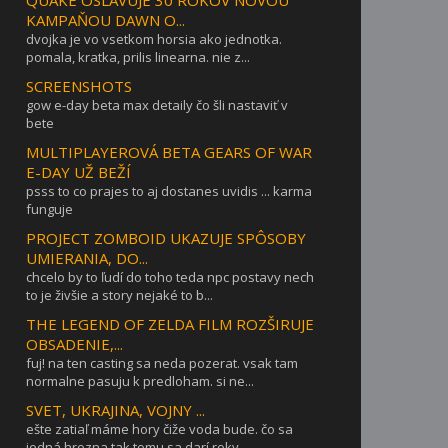
QUAKE OSLAVUJE 30 ROKOV NOVOU
KAMPAŇOU DAWN O...
dvojka je vo vsetkom horsia ako jednotka.
pomala, kratka, prilis linearna. nie z...
SCREENSHOTS
gow e-day beta max detaily čo šli nastaviť v
bete
MULTIPLAYEROVÁ BETA GEARS OF WAR
E-DAY UŽ BEŽÍ
psss to co prajes to aj dostanes uvidis ... karma
funguje
PROJECT ZOMBOID UKAZUJE SPÔSOBY
UMIERANIA, DO...
chcelo by to ľudí do toho teda npc postavy nech
to je živšie a story nejaké to b...
THE LEGEND OF ZELDA FILM ROZŠIRUJE
OBSADENIE,...
fuj! na ten casting sa neda pozerat. vsak tam
normalne pasuju k predloham. si ne...
SVET, UKRAJINA, VOJNY ...
ešte zatiaľ máme hory čiže voda bude. čo sa
jedná hrozna tak tomu sa darí roky ...