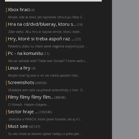
|
Xbox hraci
(4)
Ahojte, kde sa teraz pls najnovsie zdruzuju Xbox S...
|
Hra na cd/dvd/blueray, ktoru s...
(14)
Zdar vsetci. Aku hru si najviac cenite, ktoru mate...
|
Hry, ktoré si treba aspoň raz ...
(23)
Poslednú dobu tu čítam samé negatíva ovplyvňujúce ...
|
Pc - na komunitu
(11)
Ako sa zakladá web? Treba mať živnosť? Chcem web s...
|
Linux a hry
(4)
Ahojte chcel by som ci mi vie niekto poradiť čítal...
|
Screenshots
(66966)
Vkladajte sem vaše zaujímavé screenshoty z hier. O...
|
Filmy filmy filmy film...
(48848)
O filmoch. Hádam chápete....
|
Sector hraje ...
(130340)
:diskoška o HRACH, ktore prave hravate, ale aj o t...
|
Must see
(42167)
Su veci ktore sa slovami opisat nedaju a preto pat...