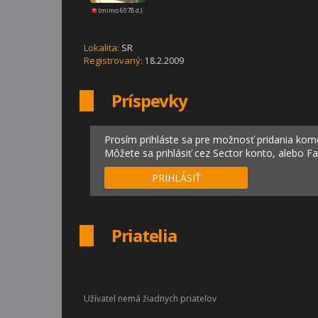
(mimo 6078 d.)
Lokalita:
SR
Registrovaný:
18.2.2009
Príspevky
Prosím prihláste sa pre možnosť pridania kom
Môžete sa prihlásiť cez Sector konto, alebo F
PRIHLÁSIŤ
Priatelia
Užívatel nemá žiadnych priateľov