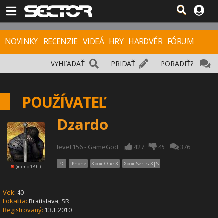
NOVINKY
RECENZIE
VIDEÁ
HRY
HARDVÉR
FÓRUM
VYHĽADAŤ
PRIDAŤ
PORADIŤ?
POUŽÍVATEĽ
Dzardo
level 156 - GameGod
427
45
376
PC
iPhone
Xbox One X
Xbox Series X|S
(mimo 18 h.)
Vek:
40
Lokalita:
Bratislava,
SR
Registrovaný:
13.1.2010