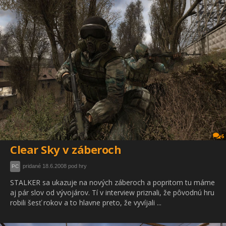
6
Clear Sky v záberoch
pridané 18.6.2008 pod hry
PC
STALKER sa ukazuje na nových záberoch a popritom tu máme
aj pár slov od vývojárov. Tí v interview priznali, že pôvodnú hru
robili šesť rokov a to hlavne preto, že vyvíjali ...