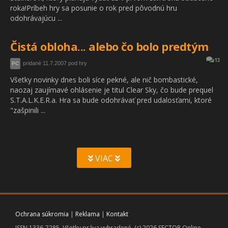
roka!Príbeh hry sa posunie o rok pred pôvodnú hru
odohrávajúcu ...
Čistá obloha... alebo čo bolo predtým
13
pridané 11.7.2007 pod hry
PC
Všetky novinky dnes boli síce pekné, ale nič bombastické,
naozaj zaujímavé ohlásenie je titul Clear Sky, čo bude prequel
S.T.A.L.K.E.R.a. Hra sa bude odohrávať pred udalosťami, ktoré
"zašpinili ...
VIAC
Ochrana súkromia
|
Reklama
|
Kontakt
ISSN 1336-7285. Všetky práva vyhradené. (c) 2026 SECTOR Online