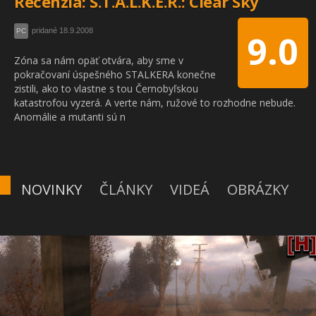
Recenzia: S.T.A.L.K.E.R.: Clear Sky
pridané 18.9.2008
PC
9.0
Zóna sa nám opäť otvára, aby sme v
pokračovaní úspešného STALKERA konečne
zistili, ako to vlastne s tou Černobyľskou
katastrofou vyzerá. A verte nám, ružové to rozhodne nebude.
Anomálie a mutanti sú n
NOVINKY
ČLÁNKY
VIDEÁ
OBRÁZKY