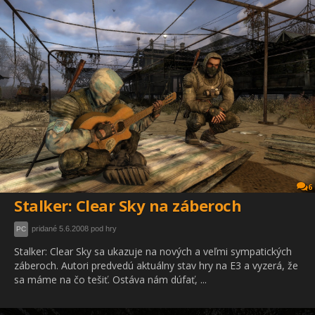
6
Stalker: Clear Sky na záberoch
pridané 5.6.2008 pod hry
PC
Stalker: Clear Sky sa ukazuje na nových a veľmi sympatických
záberoch. Autori predvedú aktuálny stav hry na E3 a vyzerá, že
sa máme na čo tešiť. Ostáva nám dúfať, ...