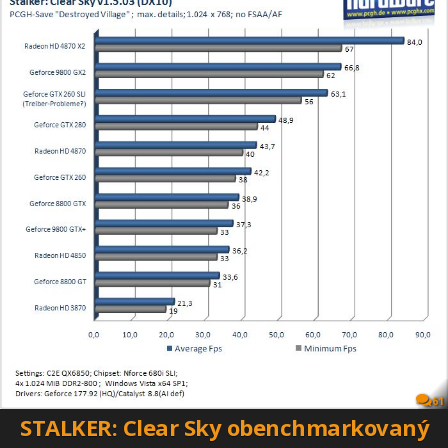
61
STALKER: Clear Sky obenchmarkovaný