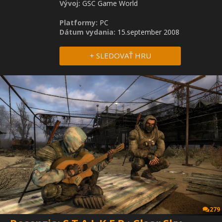
Vývoj:
GSC Game World
Platformy:
PC
Dátum vydania:
15.september 2008
+ SLEDOVAŤ HRU
279