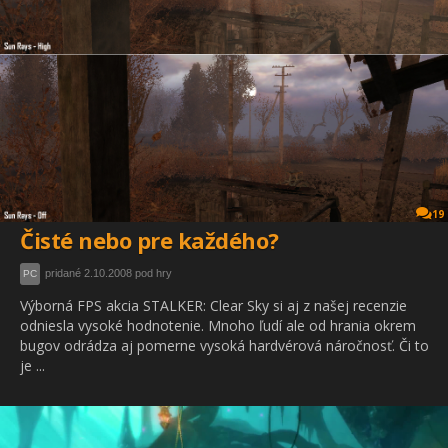
19
Čisté nebo pre každého?
pridané 2.10.2008 pod hry
PC
Výborná FPS akcia STALKER: Clear Sky si aj z našej recenzie
odniesla vysoké hodnotenie. Mnoho ľudí ale od hrania okrem
bugov odrádza aj pomerne vysoká hardvérová náročnosť. Či to
je ...