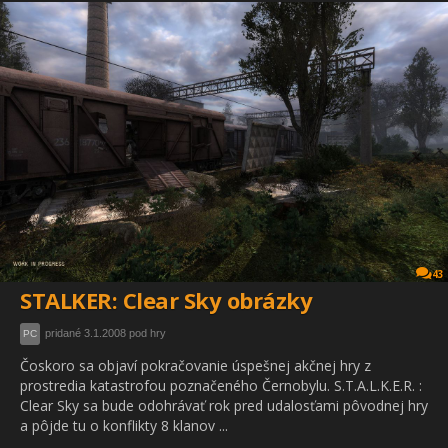
43
STALKER: Clear Sky obrázky
pridané 3.1.2008 pod hry
PC
Čoskoro sa objaví pokračovanie úspešnej akčnej hry z
prostredia katastrofou poznačeného Černobylu. S.T.A.L.K.E.R. :
Clear Sky sa bude odohrávať rok pred udalosťami pôvodnej hry
a pôjde tu o konflikty 8 klanov ...