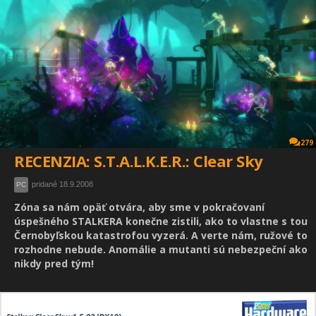
279
RECENZIA: S.T.A.L.K.E.R.: Clear Sky
pridané 18.9.2008
PC
Zóna sa nám opäť otvára, aby sme v pokračovaní
úspešného STALKERA konečne zistili, ako to vlastne s tou
Černobyľskou katastrofou vyzerá. A verte nám, ružové to
rozhodne nebude. Anomálie a mutanti sú nebezpeční ako
nikdy pred tým!