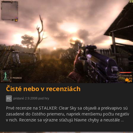
6
Čisté nebo v recenziách
pridané 2.9.2008 pod hry
PC
Prvé recenzie na STALKER: Clear Sky sa objavili a prekvapivo sú
zasadené do čistého priemeru, napriek menšiemu počtu negatív
v nich. Recenzie sa výrazne sťažujú hlavne chyby a neustále ...