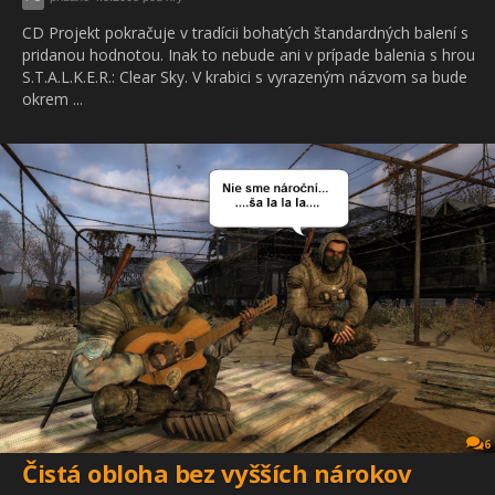
CD Projekt pokračuje v tradícii bohatých štandardných balení s
pridanou hodnotou. Inak to nebude ani v prípade balenia s hrou
S.T.A.L.K.E.R.: Clear Sky. V krabici s vyrazeným názvom sa bude
okrem ...
6
Čistá obloha bez vyšších nárokov