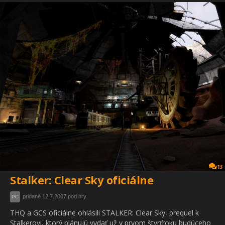
13
Stalker: Clear Sky oficiálne
pridané 12.7.2007 pod hry
PC
THQ a GCS oficiálne ohlásili STALKER: Clear Sky, prequel k
Stalkerovi, ktorý plánujú vydať už v prvom štvrťroku budúceho