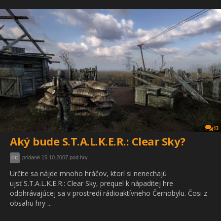
13
Aký bude S.T.A.L.K.E.R.: Clear Sky?
pridané 15.10.2007 pod hry
PC
Určite sa nájde mnoho hráčov, ktorí si nenechajú
ujsť S.T.A.L.K.E.R.: Clear Sky, prequel k nápaditej hre
odohrávajúcej sa v prostredí rádioaktívneho Černobylu. Čosi z
obsahu hry ...