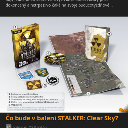
dokončený a netrpezlivo čaká na svoje budúcotýždňové ...
15
Čo bude v balení STALKER: Clear Sky?
pridané 4.8.2008 pod hry
PC