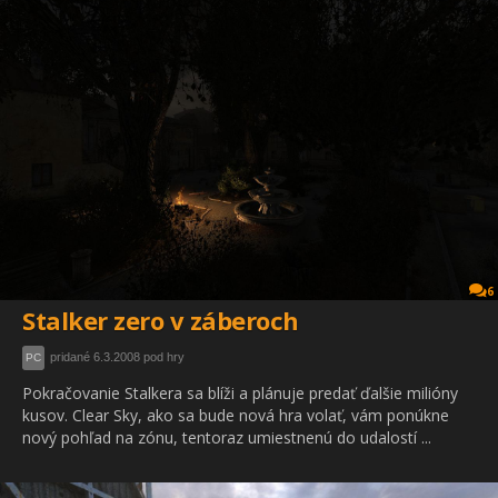
6
Stalker zero v záberoch
pridané 6.3.2008 pod hry
PC
Pokračovanie Stalkera sa blíži a plánuje predať ďalšie milióny
kusov. Clear Sky, ako sa bude nová hra volať, vám ponúkne
nový pohľad na zónu, tentoraz umiestnenú do udalostí ...