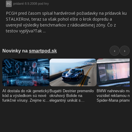
pridané 8.9.2008 pod hry
PC
PCGH pred časom spísal hardvérové požiadavky na prídavok ku
STALKERovi, teraz sa však pohol ešte o krok dopredu a
uverejnil výsledky benchmarkov z rádioaktívnej zóny. Čo z
testov vyplýva?Tak ...