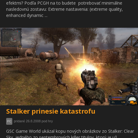
efektmi? Podľa PCGH na to budete potrebovať minimálne
nasledovnú zostavu: Extreme nastavenia: (extreme quality,
enhanced dynamic ...
6
Stalker prinesie katastrofu
pridané 26.8.2008 pod hry
PC
GSC Game World ukázal kopu nových obrázkov zo Stalker: Clear
Sky, jedného zo septembrových killer titulov, ktorý je už