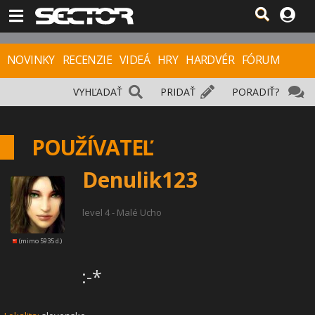
NOVINKY
RECENZIE
VIDEÁ
HRY
HARDVÉR
FÓRUM
VYHĽADAŤ
PRIDAŤ
PORADIŤ?
POUŽÍVATEĽ
Denulik123
level 4 - Malé Ucho
(mimo 5935 d.)
:-*