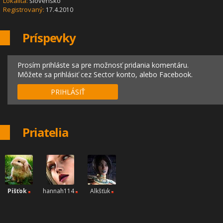
Lokalita:
slovensko
Registrovaný:
17.4.2010
Príspevky
Prosím prihláste sa pre možnosť pridania komentáru.
Môžete sa prihlásiť cez Sector konto, alebo Facebook.
PRIHLÁSIŤ
Priatelia
Pišťok
hannah114
Alkšťuk