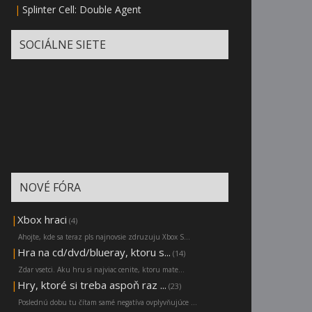
|
Splinter Cell: Double Agent
SOCIÁLNE SIETE
NOVÉ FÓRA
|
Xbox hraci
(4)
Ahojte, kde sa teraz pls najnovsie zdruzuju Xbox S...
|
Hra na cd/dvd/blueray, ktoru s...
(14)
Zdar vsetci. Aku hru si najviac cenite, ktoru mate...
|
Hry, ktoré si treba aspoň raz ...
(23)
Poslednú dobu tu čítam samé negatíva ovplyvňujúce ...