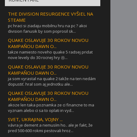
THE DIVISION RESURGENCE VYŠIEL NA
STEAME
pc hraci si ziadaju mobilnu hru na pc ? akoi
division fanusik by som poprosil sk...
QUAKE OSLAVUJE 30 ROKOV NOVOU
KAMPAŇOU DAWN O...
takze namiesto noveho quake 5 radsej pridat
nove levely do 30 rocnej hry ㊃...
QUAKE OSLAVUJE 30 ROKOV NOVOU
KAMPAŇOU DAWN O...
ja som vyrastal na quake 2 takže na ten nedám
dopustiť. hral som aj jednotku ale...
QUAKE OSLAVUJE 30 ROKOV NOVOU
KAMPAŇOU DAWN O...
akoze len taka poznamka ze ci financne to ma
vyznam alebo ci sa to oplati in vyd...
SVET, UKRAJINA, VOJNY ...
vávra je dement a nemusím ho.. ale je fakt, že
pred 500-600 rokmi pestovali hroz...