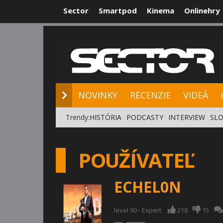
Sector
Smartpod
Kinema
Onlinehry
NOVINKY
RE
NOVINKY
RECENZIE
VIDEÁ
Trendy:
HISTÓRIA
PODCASTY
INTERVIEW
SLO
POUŽÍVATEĽ
ECHEL0N
level 90 - Expert
218
15