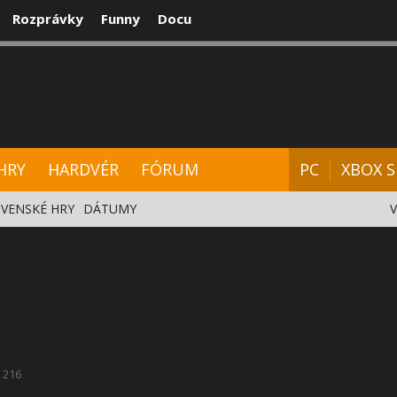
Rozprávky
Funny
Docu
CENZIE
VIDEÁ
HARDVÉR
FÓRUM
HRY
HARDVÉR
FÓRUM
PC
XBOX S
VENSKÉ HRY
DÁTUMY
216