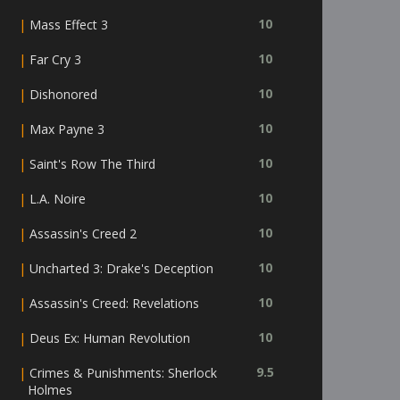
|
10
Mass Effect 3
|
10
Far Cry 3
|
10
Dishonored
|
10
Max Payne 3
|
10
Saint's Row The Third
|
10
L.A. Noire
|
10
Assassin's Creed 2
|
10
Uncharted 3: Drake's Deception
|
10
Assassin's Creed: Revelations
|
10
Deus Ex: Human Revolution
|
9.5
Crimes & Punishments: Sherlock
Holmes