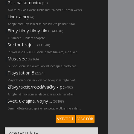
|
Pc - na komunitu
(11)
Ako sa zakladá web? Treba mať živnosť? Chcem web s...
|
Linux a hry
(4)
Ahojte chcel by som ci mi vie niekto poradiť čítal...
|
Filmy filmy filmy film...
(48848)
O filmoch. Hádam chápete....
|
Sector hraje ...
(130340)
:diskoška o HRACH, ktore prave hravate, ale aj o t...
|
Must see
(42166)
Su veci ktore sa slovami opisat nedaju a preto pat...
|
Playstation 5
(2224)
Playstation 5 fórum - Všetko týkajúc sa tejto plat...
|
Zľavy/akcie/rozdávačky - pc
(402)
Ahojte, všimol som si (alebo som aspoň nenašiel...
|
Svet, ukrajina, vojny ...
(57108)
Sem môžete dávať správy zo sveta, o Ukrajine a ďal...
VYTVORIŤ
VIAC FÓR
KOMENTÁRE