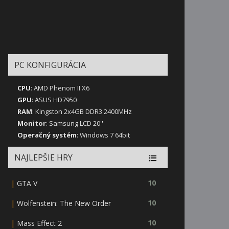
PC KONFIGURÁCIA
CPU
: AMD Phenom II X6
GPU
: ASUS HD7950
RAM
: Kingston 2x4GB DDR3 2400MHz
Monitor
: Samsung LCD 20''
Operačný systém
: Windows 7 64bit
NAJLEPŠIE HRY
|
10
GTA V
|
10
Wolfenstein: The New Order
|
10
Mass Effect 2