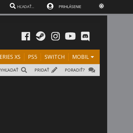
PRIHLÁSENIE
ERIES XS
PS5
SWITCH
MOBIL
VYHĽADAŤ
PRIDAŤ
PORADIŤ?