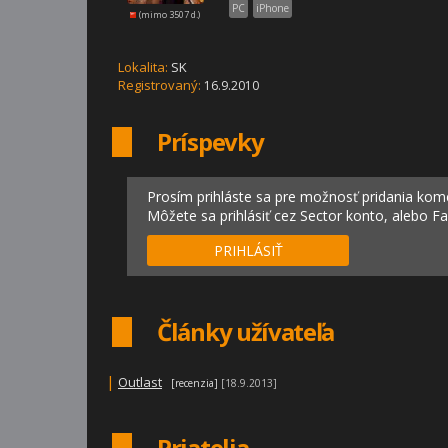
PC
iPhone
(mimo 3507 d.)
Lokalita:
SK
Registrovaný:
16.9.2010
Príspevky
Prosím prihláste sa pre možnosť pridania kom
Môžete sa prihlásiť cez Sector konto, alebo F
PRIHLÁSIŤ
Články užívateľa
|
Outlast
[recenzia]
[18.9.2013]
Priatelia