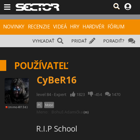
NOVINKY
RECENZIE
VIDEÁ
HRY
HARDVÉR
FÓRUM
VYHĽADAŤ
PRIDAŤ
PORADIŤ?
POUŽÍVATEĽ
CyBeR16
level 84 - Expert
1823
-454
1470
PC
Mobil
(mimo 4013 d.)
Meno:
Bohuš Adamička
(m)
R.I.P School