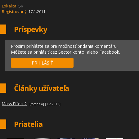
Lokalita:
SK
Registrovaný:
17.1.2011
Príspevky
Prosím prihláste sa pre možnosť pridania komentáru.
Môžete sa prihlásiť cez Sector konto, alebo Facebook.
PRIHLÁSIŤ
Články užívateľa
|
Mass Effect 2
[recenzia]
[1.2.2012]
Priatelia