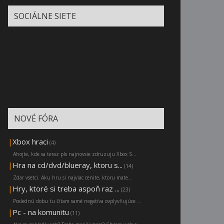
SOCIÁLNE SIETE
NOVÉ FÓRA
|
Xbox hraci
(4)
Ahojte, kde sa teraz pls najnovsie zdruzuju Xbox S...
|
Hra na cd/dvd/blueray, ktoru s...
(14)
Zdar vsetci. Aku hru si najviac cenite, ktoru mate...
|
Hry, ktoré si treba aspoň raz ...
(23)
Poslednú dobu tu čítam samé negatíva ovplyvňujúce ...
|
Pc - na komunitu
(11)