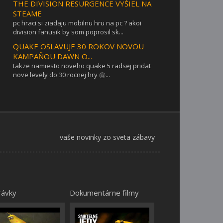
THE DIVISION RESURGENCE VYŠIEL NA
STEAME
pc hraci si ziadaju mobilnu hru na pc ? akoi
division fanusik by som poprosil sk...
QUAKE OSLAVUJE 30 ROKOV NOVOU
KAMPAŇOU DAWN O...
takze namiesto noveho quake 5 radsej pridat
nove levely do 30 rocnej hry ㊃...
vaše novinky zo sveta zábavy
rávky
Dokumentárne filmy