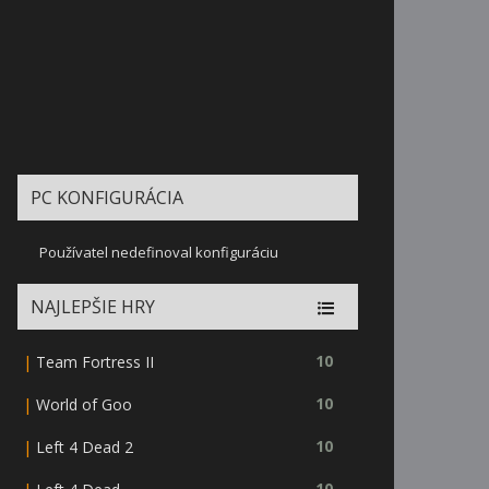
PC KONFIGURÁCIA
Používatel nedefinoval konfiguráciu
NAJLEPŠIE HRY
|
10
Team Fortress II
|
10
World of Goo
|
10
Left 4 Dead 2
10