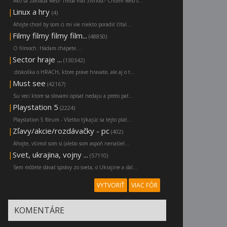
Ako sa zakladá web? Treba mať živnosť? Chcem web s...
|
Linux a hry
(4)
Ahojte chcel by som ci mi vie niekto poradiť čítal...
|
Filmy filmy filmy film...
(48850)
O filmoch. Hádam chápete....
|
Sector hraje ...
(130342)
:diskoška o HRACH, ktore prave hravate, ale aj o t...
|
Must see
(42167)
Su veci ktore sa slovami opisat nedaju a preto pat...
|
Playstation 5
(2224)
Playstation 5 fórum - Všetko týkajúc sa tejto plat...
|
Zľavy/akcie/rozdávačky - pc
(402)
Ahojte, všimol som si (alebo som aspoň nenašiel...
|
Svet, ukrajina, vojny ...
(57110)
Sem môžete dávať správy zo sveta, o Ukrajine a ďal...
VYTVORIŤ
VIAC FÓR
KOMENTÁRE