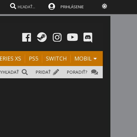
PRIHLÁSENIE
ERIES XS
PS5
SWITCH
MOBIL
VYHĽADAŤ
PRIDAŤ
PORADIŤ?