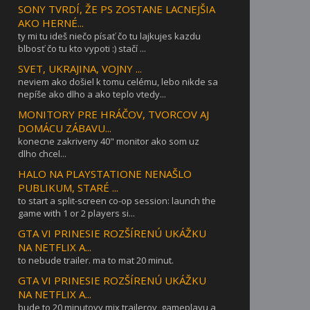
SONY TVRDÍ, ŽE PS ZOSTANE LACNEJŠIA
AKO HERNÉ...
ty mi tu ideš niečo písať čo tu lajkujes kazdu
blbosť čo tu kto vypoti :) stačí ...
SVET, UKRAJINA, VOJNY ...
neviem ako došiel k tomu celému, lebo nikde sa
nepíše ako dlho a ako teplo vtedy...
MONITORY PRE HRÁČOV, TVORCOV AJ
DOMÁCU ZÁBAVU...
konecne zakriveny 40" monitor ako som uz
dlho chcel...
HALO NA PLAYSTATIONE NENAŠLO
PUBLIKUM, STARÉ ...
to start a split-screen co-op session: launch the
game with 1 or 2 players si...
GTA VI PRINESIE ROZŠÍRENÚ UKÁŽKU
NA NETFLIX A...
to nebude trailer. ma to mat 20 minut.
GTA VI PRINESIE ROZŠÍRENÚ UKÁŽKU
NA NETFLIX A...
bude to 20 minutovy mix trailerov, gameplayu a