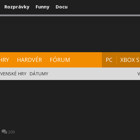
Rozprávky
Funny
Docu
CENZIE
VIDEÁ
HARDVÉR
FÓRUM
HRY
HARDVÉR
FÓRUM
PC
XBOX S
VENSKÉ HRY
DÁTUMY
209