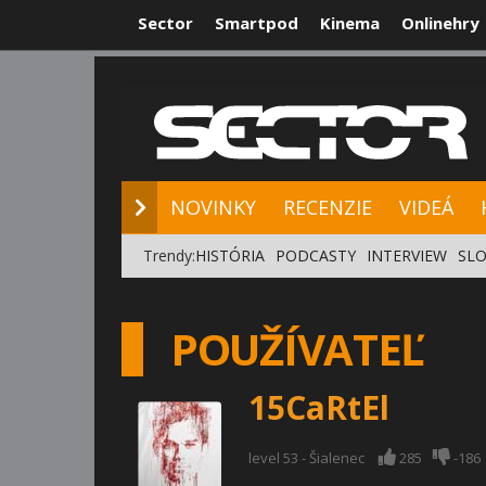
Sector
Smartpod
Kinema
Onlinehry
NOVINKY
RE
NOVINKY
RECENZIE
VIDEÁ
Trendy:
HISTÓRIA
PODCASTY
INTERVIEW
SLO
POUŽÍVATEĽ
15CaRtEl
level 53 - Šialenec
285
-186