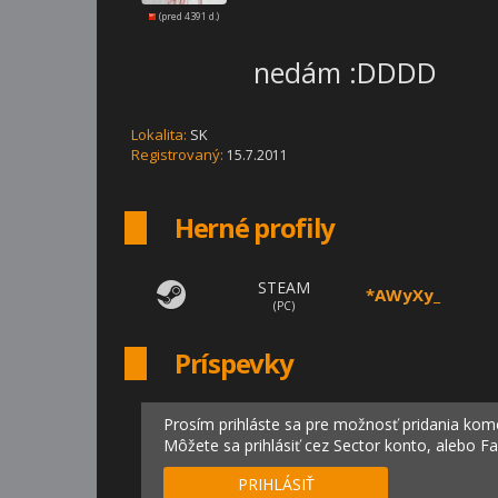
(pred 4391 d.)
nedám :DDDD
Lokalita:
SK
Registrovaný:
15.7.2011
Herné profily
STEAM
*AWyXy_
(PC)
Príspevky
Prosím prihláste sa pre možnosť pridania kom
Môžete sa prihlásiť cez Sector konto, alebo F
PRIHLÁSIŤ