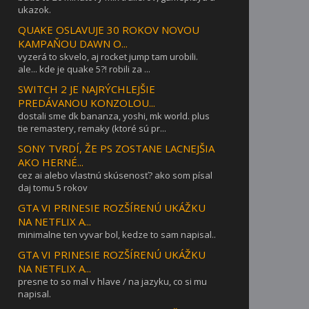
ukazok.
QUAKE OSLAVUJE 30 ROKOV NOVOU
KAMPAŇOU DAWN O...
vyzerá to skvelo, aj rocket jump tam urobili.
ale... kde je quake 5?! robili za ...
SWITCH 2 JE NAJRÝCHLEJŠIE
PREDÁVANOU KONZOLOU...
dostali sme dk bananza, yoshi, mk world. plus
tie remastery, remaky (ktoré sú pr...
SONY TVRDÍ, ŽE PS ZOSTANE LACNEJŠIA
AKO HERNÉ...
cez ai alebo vlastnú skúsenosť? ako som písal
daj tomu 5 rokov
GTA VI PRINESIE ROZŠÍRENÚ UKÁŽKU
NA NETFLIX A...
minimalne ten vyvar bol, kedze to sam napisal..
GTA VI PRINESIE ROZŠÍRENÚ UKÁŽKU
NA NETFLIX A...
presne to so mal v hlave / na jazyku, co si mu
napisal.