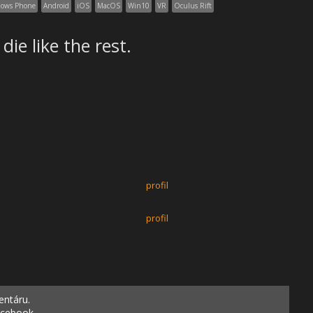
ows Phone
Android
iOS
MacOS
Win10
VR
Oculus Rift
die like the rest.
profil
profil
entáru.
acebook.