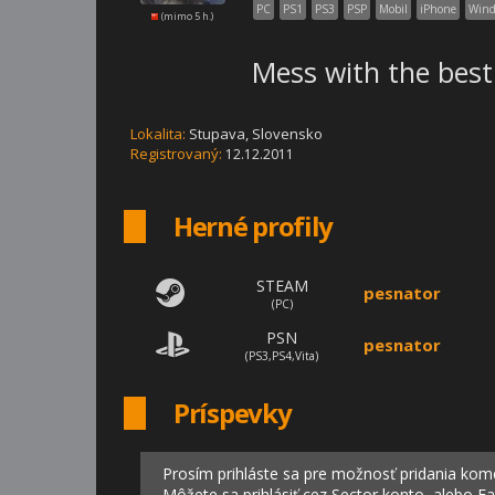
PC
PS1
PS3
PSP
Mobil
iPhone
Wind
(mimo 5 h.)
Mess with the best 
Lokalita:
Stupava,
Slovensko
Registrovaný:
12.12.2011
Herné profily
STEAM
pesnator
(PC)
PSN
pesnator
(PS3,PS4,Vita)
Príspevky
Prosím prihláste sa pre možnosť pridania kom
Môžete sa prihlásiť cez Sector konto, alebo F