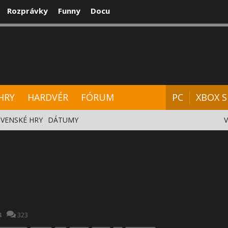
Rozprávky
Funny
Docu
CENZIE
VIDEÁ
HARDVÉR
FÓRUM
HRY
HARDVÉR
FÓRUM
PC
XBOX S
VENSKÉ HRY
DÁTUMY
4
323