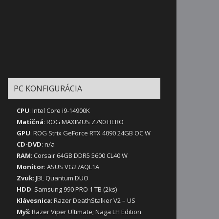
PC KONFIGURÁCIA
CPU
: Intel Core i9-14900K
Matičná
: ROG MAXIMUS Z790 HERO
GPU
: ROG Strix GeForce RTX 4090 24GB OC W
CD-DVD
: n/a
RAM
: Corsair 64GB DDR5 5600 CL40 W
Monitor
: ASUS VG27AQL1A
Zvuk
: JBL Quantum DUO
HDD
: Samsung 990 PRO 1 TB (2ks)
Klávesnica
: Razer DeathStalker V2 – US
Myš
: Razer Viper Ultimate; Naga LH Edition