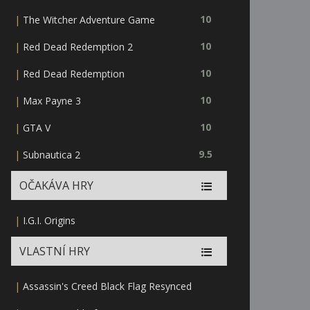
|
10
The Witcher Adventure Game
|
10
Red Dead Redemption 2
|
10
Red Dead Redemption
|
10
Max Payne 3
|
10
GTA V
|
9.5
Subnautica 2
OČAKÁVA HRY
|
I.G.I. Origins
VLASTNÍ HRY
|
Assassin's Creed Black Flag Resynced