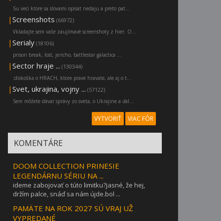
Su veci ktore sa slovami opisat nedaju a preto pat...
|
Screenshots
(66972)
Vkladajte sem vaše zaujímavé screenshoty z hier. O...
|
Serialy
(18106)
prison break, lost, jericho, battlestar galactica ...
|
Sector hraje ...
(130344)
:diskoška o HRACH, ktore prave hravate, ale aj o t...
|
Svet, ukrajina, vojny ...
(57122)
Sem môžete dávať správy zo sveta, o Ukrajine a ďal...
VYTVORIŤ
VIAC FÓR
KOMENTÁRE
DOOM COLLECTION PRINESIE
LEGENDÁRNU SÉRIU NA ...
ideme zabojovať o túto limitku?jasné, že hej,
držím palce, snáď sa nám újde.bol ...
PAMÄTE NA ROK 2027 SÚ VRAJ UŽ
VYPREDANÉ