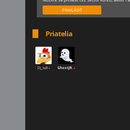
PRIHLÁSIŤ
Priatelia
Dj_suli
GhostJR.