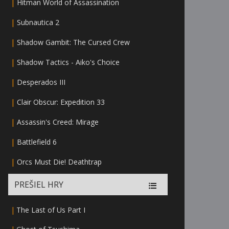
|
Hitman World of Assassination
|
Subnautica 2
|
Shadow Gambit: The Cursed Crew
|
Shadow Tactics - Aiko's Choice
|
Desperados III
|
Clair Obscur: Expedition 33
|
Assassin's Creed: Mirage
|
Battlefield 6
|
Orcs Must Die! Deathtrap
PREŠIEL HRY
|
The Last of Us Part I