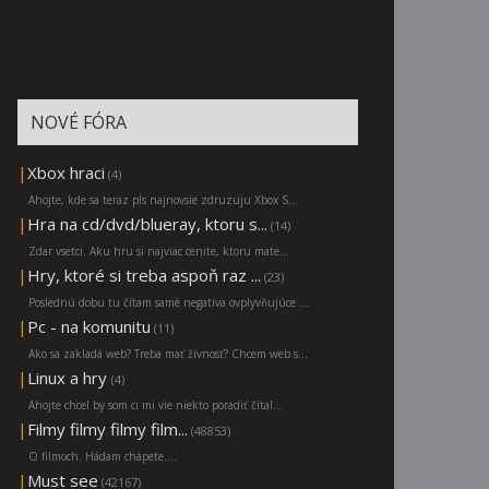
NOVÉ FÓRA
|
Xbox hraci
(4)
Ahojte, kde sa teraz pls najnovsie zdruzuju Xbox S...
|
Hra na cd/dvd/blueray, ktoru s...
(14)
Zdar vsetci. Aku hru si najviac cenite, ktoru mate...
|
Hry, ktoré si treba aspoň raz ...
(23)
Poslednú dobu tu čítam samé negatíva ovplyvňujúce ...
|
Pc - na komunitu
(11)
Ako sa zakladá web? Treba mať živnosť? Chcem web s...
|
Linux a hry
(4)
Ahojte chcel by som ci mi vie niekto poradiť čítal...
|
Filmy filmy filmy film...
(48853)
O filmoch. Hádam chápete....
|
Must see
(42167)