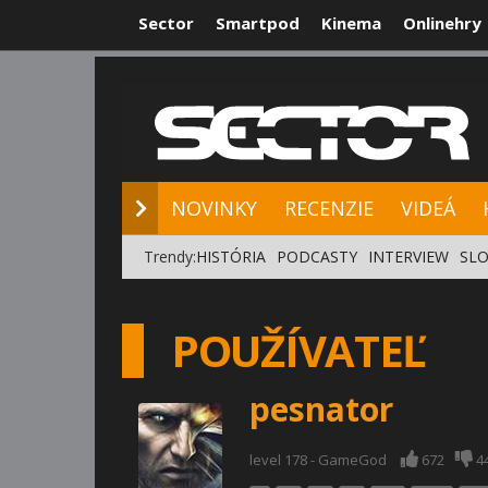
Sector
Smartpod
Kinema
Onlinehry
NOVINKY
RE
NOVINKY
RECENZIE
VIDEÁ
Trendy:
HISTÓRIA
PODCASTY
INTERVIEW
SLO
POUŽÍVATEĽ
pesnator
level 178 - GameGod
672
4