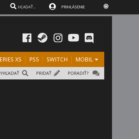
PRIHLÁSENIE
ERIES XS
PS5
SWITCH
MOBIL
VYHĽADAŤ
PRIDAŤ
PORADIŤ?