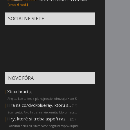
[pred 6 hod.]
SOCIÁLNE SIETE
NOVÉ FÓRA
|
Xbox hraci
(4)
Ahojte, kde sa teraz pls najnovsie zdruzuju Xbox S...
|
Hra na cd/dvd/blueray, ktoru s...
(14)
Zdar vsetci. Aku hru si najviac cenite, ktoru mate...
|
Hry, ktoré si treba aspoň raz ...
(23)
Poslednú dobu tu čítam samé negatíva ovplyvňujúce ...