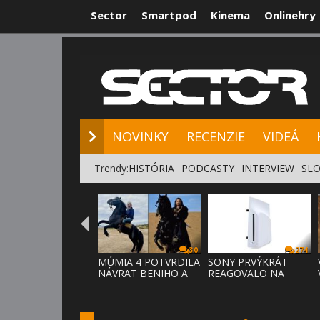
Sector
Smartpod
Kinema
Onlinehry
NOVINKY
RE
NOVINKY
RECENZIE
VIDEÁ
Trendy:
HISTÓRIA
PODCASTY
INTERVIEW
SLO
30
274
MÚMIA 4 POTVRDILA
SONY PRVÝKRÁT
NÁVRAT BENIHO A
REAGOVALO NA
ARDETHA
KRITIKU HRÁČOV,