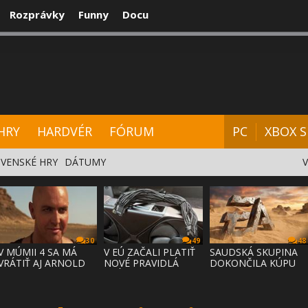
Rozprávky
Funny
Docu
CENZIE
VIDEÁ
HARDVÉR
FÓRUM
HRY
HARDVÉR
FÓRUM
PC
XBOX S
VENSKÉ HRY
DÁTUMY
30
49
48
V MÚMII 4 SA MÁ
V EÚ ZAČALI PLATIŤ
SAUDSKÁ SKUPINA
VRÁTIŤ AJ ARNOLD
NOVÉ PRAVIDLÁ
DOKONČILA KÚPU
VOSLOO AK
PRÁVA NA
EA ZA 55 MI