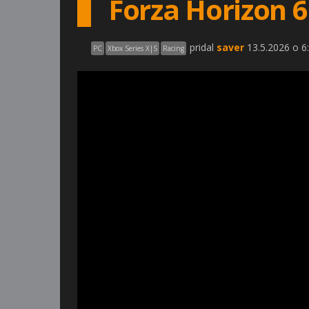
Forza Horizon 
pridal
saver
13.5.2026 o 6
PC
Xbox Series X|S
Racing