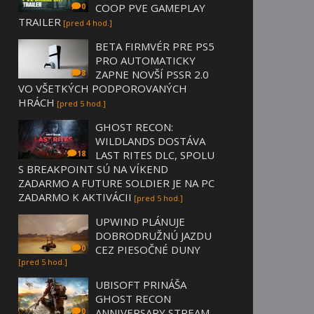
COOP PVE GAMEPLAY
0
TRAILER
[pred 4 hod.]
BETA FIRMVÉR PRE PS5
PRO AUTOMATICKY
ZAPNE NOVŠÍ PSSR 2.0
8
VO VŠETKÝCH PODPOROVANÝCH
HRÁCH
[pred 5 hod.]
GHOST RECON:
WILDLANDS DOSTÁVA
LAST RITES DLC, SPOLU
18
S BREAKPOINT SÚ NA VÍKEND
ZADARMO A FUTURE SOLDIER JE NA PC
ZADARMO K AKTIVÁCII
[pred 5 hod.]
UPWIND PLÁNUJE
DOBRODRUŽNÚ JAZDU
CEZ PIESOČNÉ DUNY
0
[pred 5 hod.]
UBISOFT PRINÁŠA
GHOST RECON
ANNIVERSARY STREAM
0