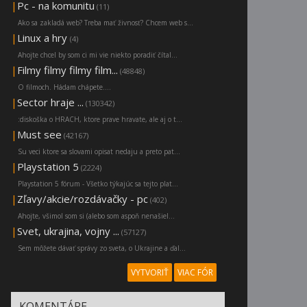
|
Pc - na komunitu
(11)
Ako sa zakladá web? Treba mať živnosť? Chcem web s...
|
Linux a hry
(4)
Ahojte chcel by som ci mi vie niekto poradiť čítal...
|
Filmy filmy filmy film...
(48848)
O filmoch. Hádam chápete....
|
Sector hraje ...
(130342)
:diskoška o HRACH, ktore prave hravate, ale aj o t...
|
Must see
(42167)
Su veci ktore sa slovami opisat nedaju a preto pat...
|
Playstation 5
(2224)
Playstation 5 fórum - Všetko týkajúc sa tejto plat...
|
Zľavy/akcie/rozdávačky - pc
(402)
Ahojte, všimol som si (alebo som aspoň nenašiel...
|
Svet, ukrajina, vojny ...
(57127)
Sem môžete dávať správy zo sveta, o Ukrajine a ďal...
VYTVORIŤ
VIAC FÓR
KOMENTÁRE