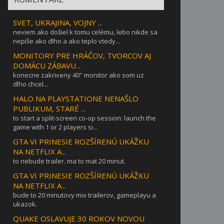
SVET, UKRAJINA, VOJNY ...
neviem ako došiel k tomu celému, lebo nikde sa
nepíše ako dlho a ako teplo vtedy...
MONITORY PRE HRÁČOV, TVORCOV AJ
DOMÁCU ZÁBAVU...
konecne zakriveny 40" monitor ako som uz
dlho chcel...
HALO NA PLAYSTATIONE NENAŠLO
PUBLIKUM, STARÉ ...
to start a split-screen co-op session: launch the
game with 1 or 2 players si...
GTA VI PRINESIE ROZŠÍRENÚ UKÁŽKU
NA NETFLIX A...
to nebude trailer. ma to mat 20 minut.
GTA VI PRINESIE ROZŠÍRENÚ UKÁŽKU
NA NETFLIX A...
bude to 20 minutovy mix trailerov, gameplayu a
ukazok.
QUAKE OSLAVUJE 30 ROKOV NOVOU