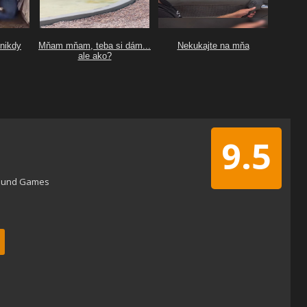
9.5
ound Games