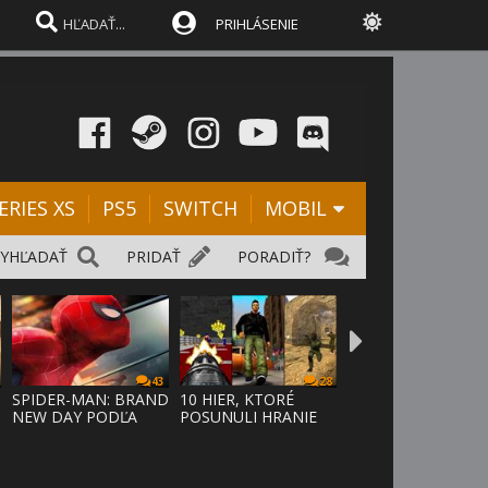
PRIHLÁSENIE
ERIES XS
PS5
SWITCH
MOBIL
VYHĽADAŤ
PRIDAŤ
PORADIŤ?
43
28
SPIDER-MAN: BRAND
10 HIER, KTORÉ
NEW DAY PODĽA
POSUNULI HRANIE
ODHADOV OT
VPRED