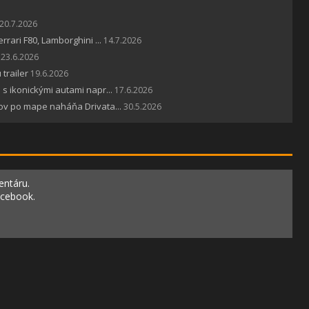
20.7.2026
rari F80, Lamborghini ...
14.7.2026
23.6.2026
trailer
19.6.2026
s ikonickými autami napr...
17.6.2026
ov po mape naháňa Drivata...
30.5.2026
entáru.
acebook.