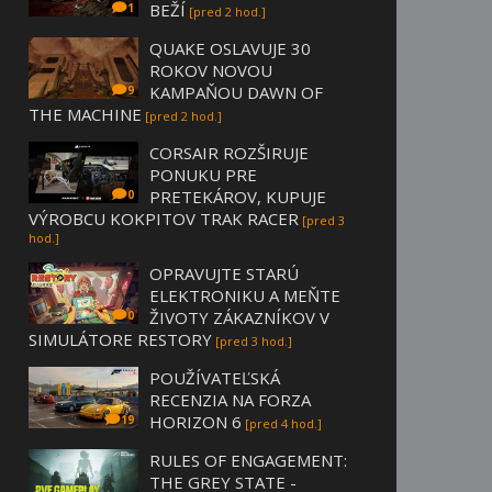
BEŽÍ
1
[pred 2 hod.]
QUAKE OSLAVUJE 30
ROKOV NOVOU
KAMPAŇOU DAWN OF
9
THE MACHINE
[pred 2 hod.]
CORSAIR ROZŠIRUJE
PONUKU PRE
PRETEKÁROV, KUPUJE
0
VÝROBCU KOKPITOV TRAK RACER
[pred 3
hod.]
OPRAVUJTE STARÚ
ELEKTRONIKU A MEŇTE
ŽIVOTY ZÁKAZNÍKOV V
0
SIMULÁTORE RESTORY
[pred 3 hod.]
POUŽÍVATEĽSKÁ
RECENZIA NA FORZA
HORIZON 6
19
[pred 4 hod.]
RULES OF ENGAGEMENT:
THE GREY STATE -