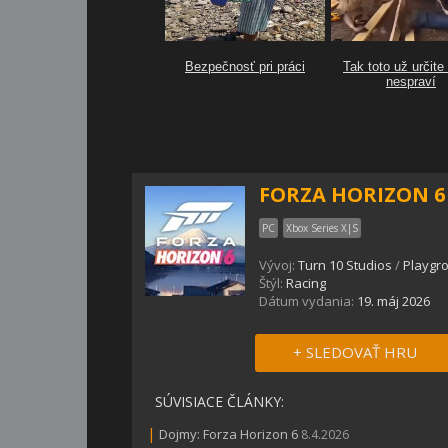
FORZA HORIZON 6
PC
Xbox Series X|S
Vývoj:
Turn 10 Studios
/
Playgr
Štýl:
Racing
Dátum vydania:
19. máj 2026
+ SLEDOVAŤ HRU
SÚVISIACE ČLÁNKY:
|
Dojmy: Forza Horizon 6
8.4.2026