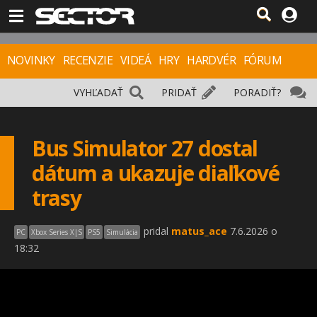
NOVINKY
RECENZIE
VIDEÁ
HRY
HARDVÉR
FÓRUM
VYHĽADAŤ
PRIDAŤ
PORADIŤ?
Bus Simulator 27 dostal
dátum a ukazuje diaľkové
trasy
pridal
matus_ace
7.6.2026 o
PC
Xbox Series X|S
PS5
Simulácia
18:32