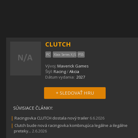
CLUTCH
PC
Xbox Series X|S
PS5
Vývoj:
Maverick Games
Štýl:
Racing
/
Akcia
Dátum vydania:
2027
+ SLEDOVAŤ HRU
SÚVISIACE ČLÁNKY:
|
Racingovka CLUTCH dostala nový trailer
6.6.2026
|
Clutch bude nová racingovka kombinujúca legálne a ilegálne
preteky...
2.6.2026