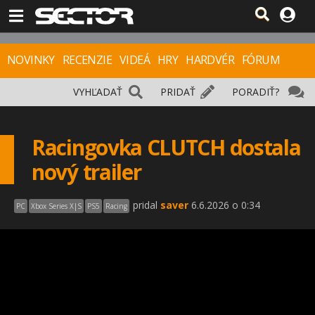
NOVINKY
RECENZIE
VIDEÁ
HRY
HARDVÉR
FÓRUM
VYHĽADAŤ
PRIDAŤ
PORADIŤ?
Racingovka CLUTCH dostala
nový trailer
pridal
saver
6.6.2026 o 0:34
PC
Xbox Series X|S
PS5
Racing