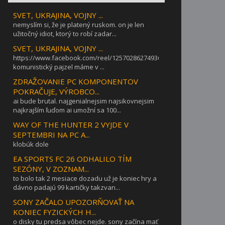
SVET, UKRAJINA, VOJNY ...
nemyslím si, že je platený ruskom. on je len
užitočný idiot, ktorý to robí zadar...
SVET, UKRAJINA, VOJNY ...
https://www.facebook.com/reel/1257028627493642takýto
komunistický pajzel máme v ...
ZDRAŽOVANIE PC KOMPONENTOV
POKRAČUJE, VÝROBCO...
ai bude brutal. najgenialnejsim najsikovnejsim
najkrajším ľuďom ai umožní sa 100...
WAY OF THE HUNTER 2 VYJDE V
SEPTEMBRI NA PC A...
klobúk dole
EA SPORTS FC 26 ODHALILO TÍM
SEZÓNY, V ZOZNAM...
to bolo tak 2 mesiace dozadu už je koniec hry a
dávno padajú 99 kartičky takzvan...
SONY ZAČALO UPOZORŇOVAŤ NA
KONIEC FYZICKÝCH H...
o disky tu predsa vôbec nejde. sony začína mať