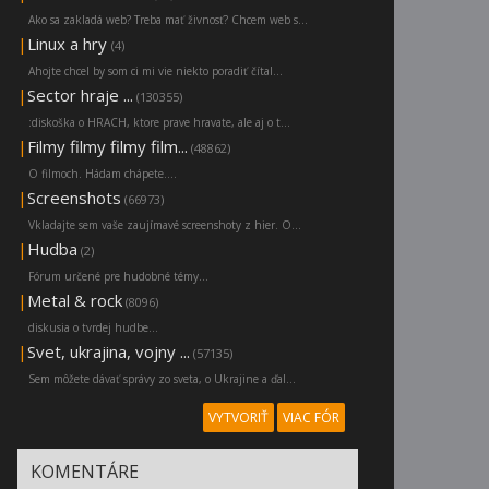
Ako sa zakladá web? Treba mať živnosť? Chcem web s...
|
Linux a hry
(4)
Ahojte chcel by som ci mi vie niekto poradiť čítal...
|
Sector hraje ...
(130355)
:diskoška o HRACH, ktore prave hravate, ale aj o t...
|
Filmy filmy filmy film...
(48862)
O filmoch. Hádam chápete....
|
Screenshots
(66973)
Vkladajte sem vaše zaujímavé screenshoty z hier. O...
|
Hudba
(2)
Fórum určené pre hudobné témy...
|
Metal & rock
(8096)
diskusia o tvrdej hudbe...
|
Svet, ukrajina, vojny ...
(57135)
Sem môžete dávať správy zo sveta, o Ukrajine a ďal...
VYTVORIŤ
VIAC FÓR
KOMENTÁRE