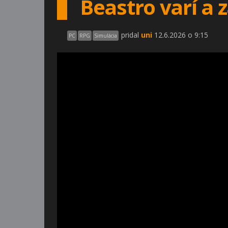
Beastro varí a
pridal
uni
12.6.2026 o 9:15
PC
RPG
Simulácia