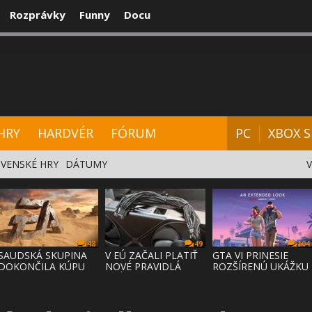
Rozprávky
Funny
Docu
CENZIE
VIDEÁ
HARDVÉR
FÓRUM
HRY
HARDVÉR
FÓRUM
PC
XBOX S
VENSKÉ HRY
DÁTUMY
48
49
104
SAUDSKÁ SKUPINA
V EÚ ZAČALI PLATIŤ
GTA VI PRINESIE
DOKONČILA KÚPU
NOVÉ PRAVIDLÁ
ROZŠÍRENÚ UKÁŽKU
EA ZA 55 MI
PRÁVA NA
NA NETFLI