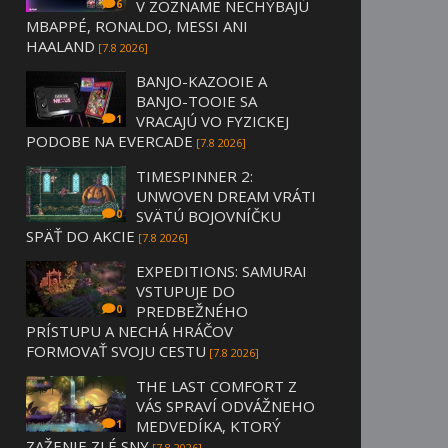
V ZOZNAME NECHÝBAJÚ
6
MBAPPÉ, RONALDO, MESSI ANI
HAALAND
[7.8 2026]
BANJO-KAZOOIE A
BANJO-TOOIE SA
VRACAJÚ VO FYZICKEJ
1
PODOBE NA EVERCADE
[7.8 2026]
TIMESPINNER 2:
UNWOVEN DREAM VRÁTI
SVÄTÚ BOJOVNÍČKU
0
SPÄŤ DO AKCIE
[7.8 2026]
EXPEDITIONS: SAMURAI
VSTUPUJE DO
PREDBEŽNÉHO
0
PRÍSTUPU A NECHÁ HRÁČOV
FORMOVAŤ SVOJU CESTU
[7.8 2026]
THE LAST COMFORT Z
VÁS SPRAVÍ ODVÁŽNEHO
MEDVEDÍKA, KTORÝ
1
ZAŽENIE ZLÉ SNY
[7.8 2026]