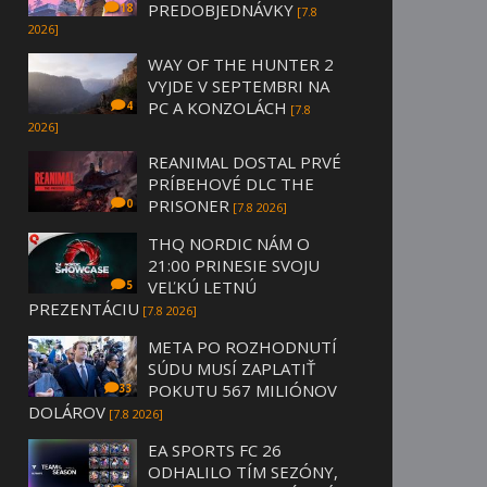
PREDOBJEDNÁVKY
18
[7.8
2026]
WAY OF THE HUNTER 2
VYJDE V SEPTEMBRI NA
PC A KONZOLÁCH
4
[7.8
2026]
REANIMAL DOSTAL PRVÉ
PRÍBEHOVÉ DLC THE
PRISONER
0
[7.8 2026]
THQ NORDIC NÁM O
21:00 PRINESIE SVOJU
VEĽKÚ LETNÚ
5
PREZENTÁCIU
[7.8 2026]
META PO ROZHODNUTÍ
SÚDU MUSÍ ZAPLATIŤ
POKUTU 567 MILIÓNOV
33
DOLÁROV
[7.8 2026]
EA SPORTS FC 26
ODHALILO TÍM SEZÓNY,