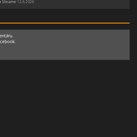
na Steame
12.6.2026
entáru.
acebook.