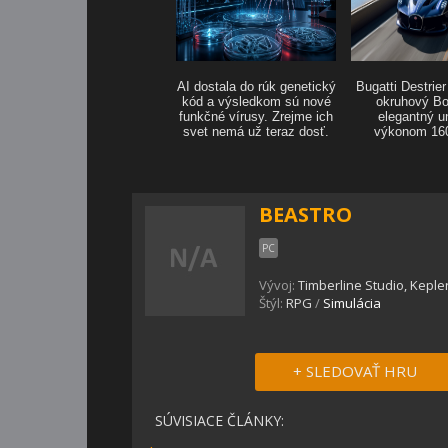
BEASTRO
PC
Vývoj:
Timberline Studio, Keple
Štýl:
RPG
/
Simulácia
+ SLEDOVAŤ HRU
SÚVISIACE ČLÁNKY: