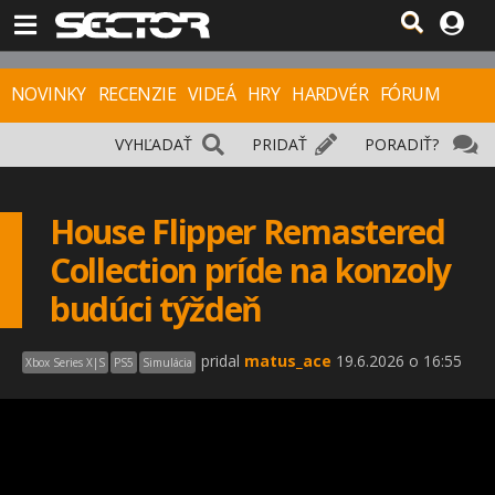
NOVINKY
RECENZIE
VIDEÁ
HRY
HARDVÉR
FÓRUM
VYHĽADAŤ
PRIDAŤ
PORADIŤ?
House Flipper Remastered
Collection príde na konzoly
budúci týždeň
pridal
matus_ace
19.6.2026 o 16:55
Xbox Series X|S
PS5
Simulácia