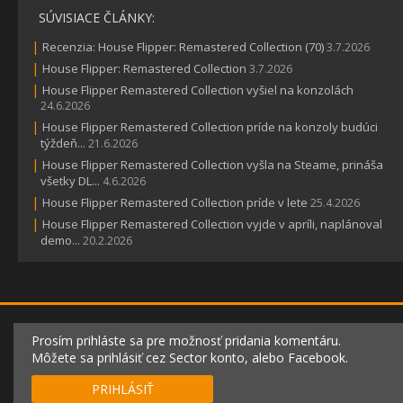
SÚVISIACE ČLÁNKY:
|
Recenzia: House Flipper: Remastered Collection (70)
3.7.2026
|
House Flipper: Remastered Collection
3.7.2026
|
House Flipper Remastered Collection vyšiel na konzolách
24.6.2026
|
House Flipper Remastered Collection príde na konzoly budúci
týždeň...
21.6.2026
|
House Flipper Remastered Collection vyšla na Steame, prináša
všetky DL...
4.6.2026
|
House Flipper Remastered Collection príde v lete
25.4.2026
|
House Flipper Remastered Collection vyjde v apríli, naplánoval
demo...
20.2.2026
Prosím prihláste sa pre možnosť pridania komentáru.
Môžete sa prihlásiť cez Sector konto, alebo Facebook.
PRIHLÁSIŤ