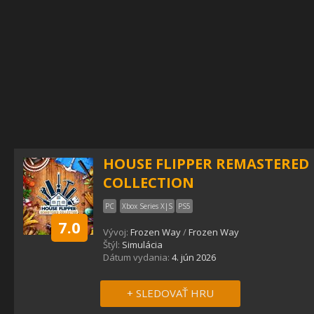
HOUSE FLIPPER REMASTERED
COLLECTION
PC
Xbox Series X|S
PS5
7.0
Vývoj:
Frozen Way
/
Frozen Way
Štýl:
Simulácia
Dátum vydania:
4. jún 2026
+ SLEDOVAŤ HRU