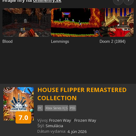
HOUSE FLIPPER REMASTERED
COLLECTION
PC
Xbox Series X|S
PS5
7.0
Vývoj:
Frozen Way
/
Frozen Way
Štýl:
Simulácia
Dátum vydania:
4. jún 2026