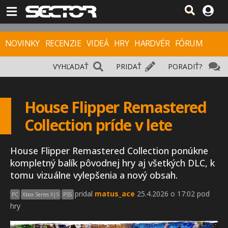
NOVINKY
RECENZIE
VIDEÁ
HRY
HARDVÉR
FÓRUM
VYHĽADAŤ
PRIDAŤ
PORADIŤ?
House Flipper Remastered
Collection príde v lete
House Flipper Remastered Collection ponúkne
kompletný balík pôvodnej hry aj všetkých DLC, k
tomu vizuálne vylepšenia a nový obsah.
pridal
matus_ace
25.4.2026 o 17:02 pod
PC
Xbox Series X|S
PS5
hry