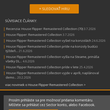
+ SLEDOVAŤ HRU
SÚVISIACE ČLÁNKY:
|
Recenzia: House Flipper: Remastered Collection (70)
3.7.2026
|
House Flipper: Remastered Collection
3.7.2026
|
House Flipper Remastered Collection vyšiel na konzolách
24.6.2026
|
House Flipper Remastered Collection príde na konzoly budúci
týždeň...
21.6.2026
|
House Flipper Remastered Collection vyšla na Steame, prináša
všetky DL...
4.6.2026
|
House Flipper Remastered Collection príde v lete
25.4.2026
|
House Flipper Remastered Collection vyjde v apríli, naplánoval
demo...
20.2.2026
viac noviniek o House Flipper Remastered Collection >
Prosím prihláste sa pre možnosť pridania komentáru.
Môžete sa prihlásiť cez Sector konto, alebo Facebook.