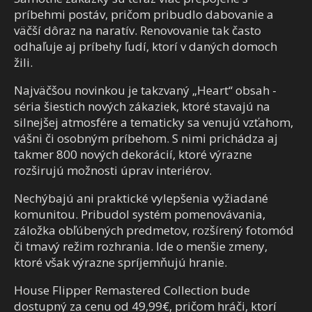
príbehmi postáv, pričom pribudlo dabovanie a
väčší dôraz na naratív. Renovovanie tak často
odhaľuje aj príbehy ľudí, ktorí v daných domoch
žili.
Najväčšou novinkou je takzvaný „Heart“ obsah -
séria šiestich nových zákaziek, ktoré stavajú na
silnejšej atmosfére a tematicky sa venujú vzťahom,
vášni či osobným príbehom. S nimi prichádza aj
takmer 800 nových dekorácií, ktoré výrazne
rozširujú možnosti úprav interiérov.
Nechýbajú ani praktické vylepšenia vyžiadané
komunitou. Pribudol systém pomenovávania,
záložka obľúbených predmetov, rozšírený fotomód
či tmavý režim rozhrania. Ide o menšie zmeny,
ktoré však výrazne spríjemňujú hranie.
House Flipper Remastered Collection
bude
dostupný za cenu od 49,99€, pričom hráči, ktorí