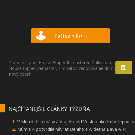
Páči sa mi!
(+1)
Zaradené pod:
House Flipper Remastered Collection
,
House Flipper
,
remaster
,
simulátor
,
renovovanie domov
,
DLC
,
nový obsah
NAJČÍTANEJŠIE ČLÁNKY TÝŽDŇA
V Múmii 4 sa má vrátiť aj Arnold Vosloo ako Imhotep
30
Múmia 4 potvrdila návrat Beniho a Ardetha Baya
30