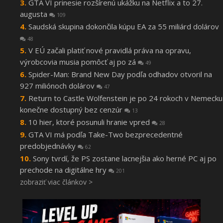
GTA VI prinesie rozšírenú ukážku na Netflix a to 27.
augusta
109
Saudská skupina dokončila kúpu EA za 55 miliárd dolárov
48
V EÚ začali platiť nové pravidlá práva na opravu,
výrobcovia musia pomôcť aj po zá
49
Spider-Man: Brand New Day podľa odhadov otvoril na
927 miliónoch dolárov
47
Return to Castle Wolfenstein je po 24 rokoch v Nemecku
konečne dostupný bez cenzúr
13
10 hier, ktoré posunuli hranie vpred
28
GTA VI má podľa Take-Two bezprecedentné
predobjednávky
62
Sony tvrdí, že PS zostane lacnejšia ako herné PC aj po
prechode na digitálne hry
201
zobraziť viac článkov >