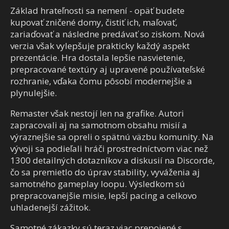
Základ hrateľnosti sa nemení - opäť budete
kupovať zničené domy, čistiť ich, maľovať,
zariaďovať a následne predávať so ziskom. Nová
verzia však vylepšuje prakticky každý aspekt
prezentácie. Hra dostala lepšie nasvietenie,
prepracované textúry aj upravené používateľské
rozhranie, vďaka čomu pôsobí modernejšie a
plynulejšie.
Remaster však nestojí len na grafike. Autori
zapracovali aj na samotnom obsahu misií a
výraznejšie sa opreli o spätnú väzbu komunity. Na
vývoji sa podieľali hráči prostredníctvom viac než
1300 detailných dotazníkov a diskusií na Discorde,
čo sa premietlo do úprav stability, vyváženia aj
samotného gameplay loopu. Výsledkom sú
prepracovanejšie misie, lepší pacing a celkovo
uhladenejší zážitok.
Samotné zákazky sú teraz viac prepojené s