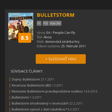
BULLETSTORM
PC
PS3
Xbox 360
Vývoj:
EA
/
People Can Fly
8.5
Štýl:
Akcia
Web:
domovská stránka hry
Dátum vydania:
25. február 2011
+ SLEDOVAŤ HRU
SÚVISIACE ČLÁNKY:
|
Dojmy: Bulletstorm
27.1.2011
|
Recenzia: Bulletstorm (85)
1.3.2011
|
Remaster Bulletstorm pravdepodobne realitou
14.6.2016
|
Bulletstorm
1.3.2011
|
Bulletstorm ohodnotený v recenziách
22.2.2011
|
Bulletstorm vytvorí z detí násilníkov?
8.2.2011