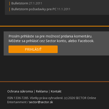
|
Bulletstorm
27.1.2011
|
Bulletstorm požiadavky pre PC
11.1.2011
Prosím prihláste sa pre možnosť pridania komentáru.
Môžete sa prihlásiť cez Sector konto, alebo Facebook.
PRIHLÁSIŤ
Ochrana súkromia
|
Reklama
|
Kontakt
ISSN 1336-7285. Všetky práva vyhradené. (c) 2026 SECTOR Online
Entertainment /
sector@sector.sk