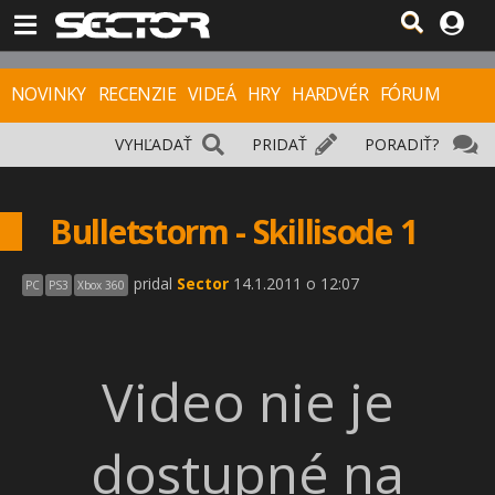
NOVINKY
RECENZIE
VIDEÁ
HRY
HARDVÉR
FÓRUM
VYHĽADAŤ
PRIDAŤ
PORADIŤ?
Bulletstorm - Skillisode 1
pridal
Sector
14.1.2011 o 12:07
PC
PS3
Xbox 360
Video nie je
dostupné na