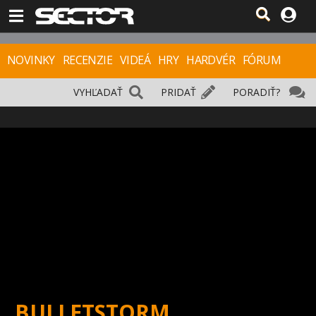
NOVINKY
RECENZIE
VIDEÁ
HRY
HARDVÉR
FÓRUM
VYHĽADAŤ
PRIDAŤ
PORADIŤ?
BULLETSTORM