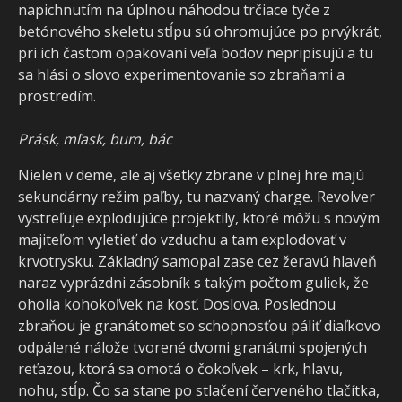
napichnutím na úplnou náhodou trčiace tyče z
betónového skeletu stĺpu sú ohromujúce po prvýkrát,
pri ich častom opakovaní veľa bodov nepripisujú a tu
sa hlási o slovo experimentovanie so zbraňami a
prostredím.
Prásk, mľask, bum, bác
Nielen v deme, ale aj všetky zbrane v plnej hre majú
sekundárny režim paľby, tu nazvaný charge. Revolver
vystreľuje explodujúce projektily, ktoré môžu s novým
majiteľom vyletieť do vzduchu a tam explodovať v
krvotrysku. Základný samopal zase cez žeravú hlaveň
naraz vyprázdni zásobník s takým počtom guliek, že
oholia kohokoľvek na kosť. Doslova. Poslednou
zbraňou je granátomet so schopnosťou páliť diaľkovo
odpálené nálože tvorené dvomi granátmi spojených
reťazou, ktorá sa omotá o čokoľvek – krk, hlavu,
nohu, stĺp. Čo sa stane po stlačení červeného tlačítka,