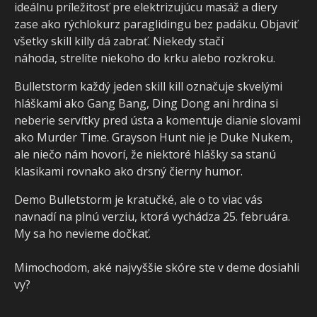
ideálnu príležitosť pre elektrizujúcu masáž a diery
zase ako rýchlokurz paraglidingu bez padáku. Objaviť
všetky skill killy dá zabrať. Niekedy stačí
náhoda, strelíte niekoho do krku alebo rozkroku.
Bulletstorm každý jeden skill kill označuje skvelými
hláškami ako Gang Bang, Ding Dong ani hrdina si
neberie servítky pred ústa a komentuje dianie slovami
ako Murder Time. Grayson Hunt nie je Duke Nukem,
ale niečo nám hovorí, že niektoré hlášky sa stanú
klasikami rovnako ako drsný čierny humor.
Demo Bulletstorm je kratučké, ale o to viac vás
navnadí na plnú verziu, ktorá vychádza 25. februára.
My sa ho nevieme dočkať.
Mimochodom, aké najvyššie skóre ste v deme dosiahli
vy?