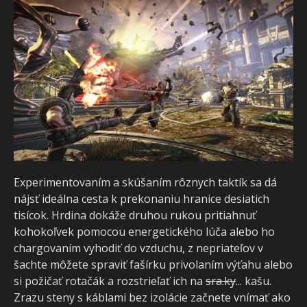
Experimentovaním a skúšaním rôznych taktík sa dá
nájsť ideálna cesta k prekonaniu hranice desiatich
tisícok. Hrdina dokáže druhou rukou pritiahnuť
kohokoľvek pomocou energetického lúča alebo ho
chargovaním vyhodiť do vzduchu, z nepriateľov v
šachte môžete spraviť fašírku privolaním výťahu alebo
si požičať rotačák a rozstrieľať ich na
sra.ky
... kašu.
Zrazu steny s káblami bez izolácie začnete vnímať ako