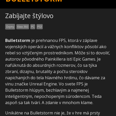
Zabíjajte štýlovo
Dojmy
Xbox 360
PC
PS3
Bulletstorm
je prehnanou FPS, ktorá v záplave
vojenských operácií a vážnych konfliktov pôsobí ako
rebel so vztýčeným prostredníkom. Môže si to dovoliť,
autorov pôvodného Painkillera istí Epic Games. Je
nafúknutá do absurdných rozmerov, čo sa týka
zbraní, dizajnu, brutality a počtu steroidov
napichaných do tela hlavného hrdinu, čo dávame za
vinu značke Unreal Engine. Vo svete FPS je
Bulletstorm hlúpym, bezhlavým a najmenej
inteligentným, nepochopeným súrodencom. Teda
aspoň sa tak tvári. A zdanie v mnohom klame.
Unikátne na Bulletstorm nie je, že v hre má prsty