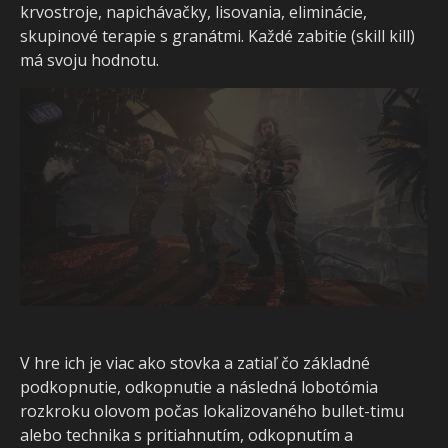
krvostroje, napichávačky, lisovania, eliminácie,
skupinové terapie s granátmi. Každé zabitie (skill kill)
má svoju hodnotu.
V hre ich je viac ako stovka a zatiaľ čo základné
podkopnutie, odkopnutie a následná lobotómia
rozkroku olovom počas lokalizovaného bullet-timu
alebo technika s pritiahnutím, odkopnutím a