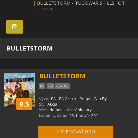
|
BULLETSTORM - TUGOWAR SKILLSHOT
[22.1.2011]
BULLETSTORM
BULLETSTORM
PC
PS3
Xbox 360
Vývoj:
EA
/
EA Czech
/
People Can Fly
8.5
Štýl:
Akcia
Web:
domovská stránka hry
Dátum vydania:
25. február 2011
+ SLEDOVAŤ HRU