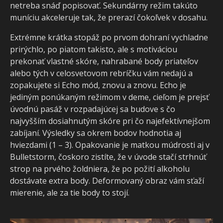
netreba snáď popisovať. Sekundárny režim takúto
muníciu akceleruje tak, že prerazí čokoľvek v dosahu.
Extrémne krátka stopáž po prvom dohraní vychladne
prirýchlo, po piatom takisto, ale s motiváciou
prekonať vlastné skóre, nahrabané body priateľov
alebo tých v celosvetovom rebríčku vám nedajú a
zopakujete si Echo mód, znovu a znovu. Echo je
jediným ponúkaným režimom v deme, cieľom je prejsť
úvodnú pasáž v rozpadajúcej sa budove s čo
najvyšším dosiahnutým skóre pri čo najefektívnejšom
zabíjaní. Výsledky sa okrem bodov hodnotia aj
hviezdami (1 – 3). Opakovanie je matkou múdrosti aj v
Bulletstorm, čoskoro zistíte, že v úvode stačí strhnúť
strop na prvého žoldniera, že po požití alkoholu
dostávate extra body. Deformovaný obraz vám sťaží
mierenie, ale za tie body to stojí.