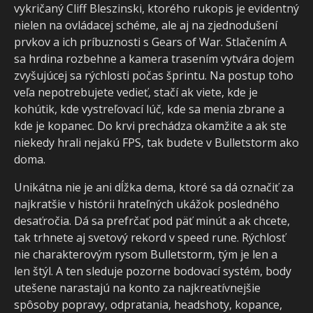
vykričaný Cliff Bleszinski, ktorého rukopis je evidentný
nielen na ovládacej schéme, ale aj na zjednodušení
prvkov a ich príbuznosti s Gears of War. Stlačením A
sa hrdina rozbehne a kamera trasením vytvára dojem
zvyšujúcej sa rýchlosti počas šprintu. Na postup toho
veľa nepotrebujete vedieť, stačí ak viete, kde je
kohútik, kde vystreľovací lúč, kde sa menia zbrane a
kde je kopanec. Do krvi prechádza okamžite a ak ste
niekedy hrali nejakú FPS, tak budete v Bulletstorm ako
doma.
Unikátna nie je ani dĺžka dema, ktoré sa dá označiť za
najkratšie v histórii hrateľných ukážok posledného
desaťročia. Dá sa prefrčať pod päť minút a ak chcete,
tak trhnete aj svetový rekord v speed rune. Rýchlosť
nie charakterovým rysom Bulletstorm, tým je len a
len štýl. A ten sleduje pozorne bodovací systém, body
utešene narastajú na konto za najkreatívnejšie
spôsoby popravy, odpratania, headshoty, kopance,