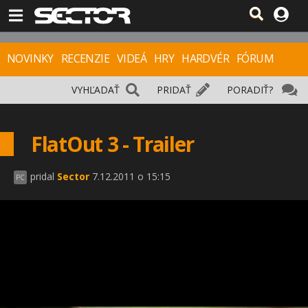
NOVINKY
RECENZIE
VIDEÁ
HRY
HARDVÉR
FÓRUM
VYHĽADAŤ
PRIDAŤ
PORADIŤ?
FlatOut 3 - Trailer
pridal
Sector
7.12.2011 o 15:15
PC