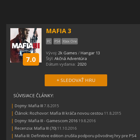
MAFIA 3
PC
PS4
Xbox One
Vývoj:
2k Games
/
Hangar 13
7.0
Štýl:
Akčná Adventúra
Dátum vydania:
2020
+ SLEDOVAŤ HRU
SÚVISIACE ČLÁNKY:
|
Dojmy: Mafia III
7.8.2015
|
Článok: Rozhovor: Mafia III kráča novou cestou
11.8.2015
|
Dojmy: Mafia III - Gamescom 2016
19.8.2016
|
Recenzia: Mafia III (70)
11.10.2016
|
Mafia III: Definitive edition zrušila podporu pôvodnej hry pre PS4