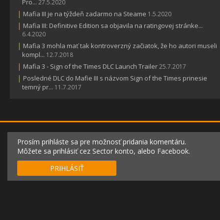
Pro...
27.5.2020
|
Mafia III je na týždeň zadarmo na Steame
1.5.2020
|
Mafia III: Definitive Edition sa objavila na ratingovej stránke...
6.4.2020
|
Mafia 3 mohla mať tak kontroverzný začiatok, že ho autori museli
kompl...
12.7.2018
|
Mafia 3 - Sign of the Times DLC Launch Trailer
25.7.2017
|
Posledné DLC do Mafie III s názvom Sign of the Times prinesie
temný pr...
11.7.2017
Prosím prihláste sa pre možnosť pridania komentáru.
Môžete sa prihlásiť cez Sector konto, alebo Facebook.
PRIHLÁSIŤ