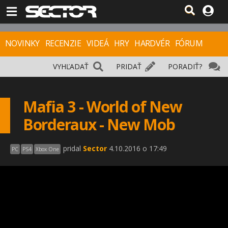
NOVINKY
RECENZIE
VIDEÁ
HRY
HARDVÉR
FÓRUM
VYHĽADAŤ
PRIDAŤ
PORADIŤ?
Mafia 3 - World of New
Borderaux - New Mob
pridal
Sector
4.10.2016 o 17:49
PC
PS4
Xbox One