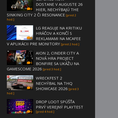
DOSTANE V AUGUSTE 26
HIER, NECHÝBAJÚ THE
0
SINKING CITY 2 ČI RESONANCE
[pred 2
hod.]
LG REAGUJE NA KRITIKU
HRÁČOV A KONČÍ S
REKLAMAMI NA MCAFEE
8
V APLIKÁCII PRE MONITORY
[pred 2 hod.]
AION 2, CINDER CITY A
NOVÁ HRA PROJECT
BONFIRE SA UKÁŽU NA
1
GAMESCOME 2026
[pred 3 hod.]
WRECKFEST 2
NECHÝBAL NA THQ
SHOWCASE 2026
1
[pred 3
hod.]
DROP LOOT SPÚŠŤA
PRVÝ VEREJNÝ PLAYTEST
[pred 4 hod.]
0