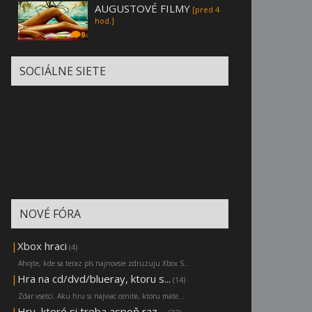
AUGUSTOVÉ FILMY
[pred 4
hod.]
9
SOCIÁLNE SIETE
NOVÉ FÓRA
|
Xbox hraci
(4)
Ahojte, kde sa teraz pls najnovsie zdruzuju Xbox S...
|
Hra na cd/dvd/blueray, ktoru s...
(14)
Zdar vsetci. Aku hru si najviac cenite, ktoru mate...
|
Hry, ktoré si treba aspoň raz ...