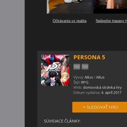
PERSONA 5
PS3
PS4
Vývoj:
Atlus
/
Atlus
Štýl:
RPG
Web:
domovská stránka hry
Dátum vydania:
4. apríl 2017
+ SLEDOVAŤ HRU
SÚVISIACE ČLÁNKY: