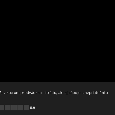
, v ktorom predvádza infiltráciu, ale aj súboje s nepriateľmi a
5.9