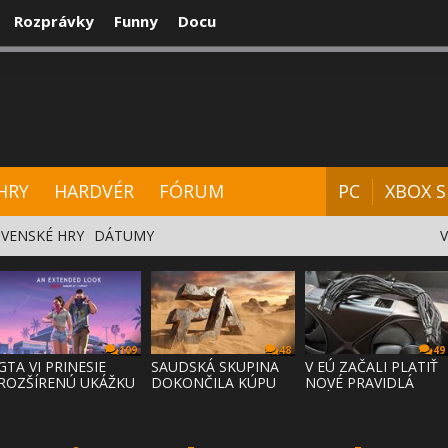
Rozprávky
Funny
Docu
CENZIE
VIDEÁ
HARDVÉR
FÓRUM
HRY
HARDVÉR
FÓRUM
PC
XBOX S
VENSKÉ HRY
DÁTUMY
109
48
49
GTA VI PRINESIE
SAUDSKÁ SKUPINA
V EÚ ZAČALI PLATIŤ
ROZŠÍRENÚ UKÁŽKU
DOKONČILA KÚPU
NOVÉ PRAVIDLÁ
NA NETFLI
EA ZA 55 MI
PRÁVA NA