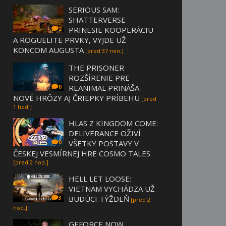
SERIOUS SAM:
SHATTERVERSE
PRINESIE KOOPERÁCIU
2
A ROGUELITE PRVKY, VYJDE UŽ
KONCOM AUGUSTA
[pred 37 min.]
THE PRISONER
ROZŠÍRENIE PRE
REANIMAL PRINÁŠA
0
NOVÉ HRÔZY AJ ČRIEPKY PRÍBEHU
[pred
1 hod.]
HLAS Z KINGDOM COME:
DELIVERANCE OŽIVÍ
VŠETKY POSTAVY V
0
ČESKEJ VESMÍRNEJ HRE COSMO TALES
[pred 2 hod.]
HELL LET LOOSE:
VIETNAM VYCHÁDZA UŽ
BUDÚCI TÝŽDEŇ
3
[pred 2
hod.]
GEFORCE NOW