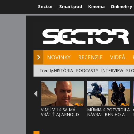
Sector
Smartpod
Kinema
Onlinehry
NOVINKY
RE
NOVINKY
RECENZIE
VIDEÁ
Trendy:
HISTÓRIA
PODCASTY
INTERVIEW
SLO
30
30
V MÚMII 4 SA MÁ
MÚMIA 4 POTVRDILA
VRÁTIŤ AJ ARNOLD
NÁVRAT BENIHO A
VOSLOO AK
ARDETHA