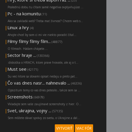
(23)
Poslednú dobu tu čítam samé negatíva ovplyvňujúce ...
|
Pc - na komunitu
(11)
Ako sa zakladá web? Treba mať živnosť? Chcem web s...
|
Linux a hry
(4)
Ahojte chcel by som ci mi vie niekto poradiť čítal...
|
Filmy filmy filmy film...
(48877)
O filmoch. Hádam chápete....
|
Sector hraje ...
(130366)
:diskoška o HRACH, ktore prave hravate, ale aj o t...
|
Must see
(42171)
Su veci ktore sa slovami opisat nedaju a preto pat...
|
Čo vas dnes nasr... nahnevalo ...
(46336)
Opozitum temy co vas dnes potesilo , takze sem sa ...
|
Screenshots
(66978)
Vkladajte sem vaše zaujímavé screenshoty z hier. O...
|
Svet, ukrajina, vojny ...
(57135)
Sem môžete dávať správy zo sveta, o Ukrajine a ďal...
VYTVORIŤ
VIAC FÓR