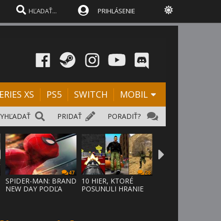
PRIHLÁSENIE
ERIES XS
PS5
SWITCH
MOBIL
VYHĽADAŤ
PRIDAŤ
PORADIŤ?
47
28
SPIDER-MAN: BRAND
10 HIER, KTORÉ
NEW DAY PODĽA
POSUNULI HRANIE
ODHADOV OT
VPRED