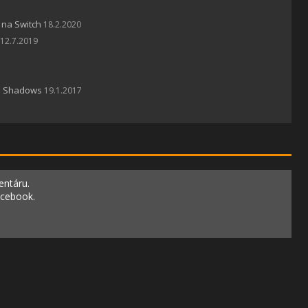
 na Switch
18.2.2020
12.7.2019
th Shadows
19.1.2017
entáru.
acebook.