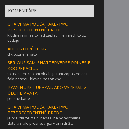
KOMENTÁRE
GTA VI MÁ PODĽA TAKE-TWO
BEZPRECEDENTNÉ PREDO...
kľudne ja im za to rad zaplatím len nech to už
vydajú
AUGUSTOVÉ FILMY
dik pozriem nato :)
SERIOUS SAM: SHATTERVERSE PRINESIE
KOOPERÁCIU...
skusil som, celkom ok ale je tam zopa veci co mi
fakt nesedi...hlavne nezazivne ...
RYAN HURST UKÁZAL, AKO VYZERAL V
ÚLOHE KRATA
presne karle
GTA VI MÁ PODĽA TAKE-TWO
BEZPRECEDENTNÉ PREDO...
je pravda ze gta iv nebezi na pc normalne
doteraz, ale presne, v gta v ani rdr 2...