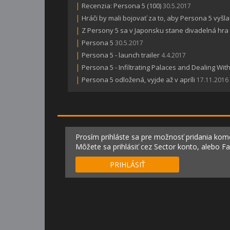
|
Recenzia: Persona 5 (100)
30.5.2017
|
Hráči by mali bojovať za to, aby Persona 5 vyšla
|
Z Persony 5 sa v Japonsku stane divadelná hra
|
Persona 5
30.5.2017
|
Persona 5 - launch trailer
4.4.2017
|
Persona 5 - Infiltrating Palaces and Dealing Wi
|
Persona 5 odložená, vyjde až v apríli
17.11.2016
Prosím prihláste sa pre možnosť pridania kom
Môžete sa prihlásiť cez Sector konto, alebo F
PRIHLÁSIŤ