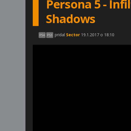
Persona 5 - Inf
Shadows
pridal
Sector
19.1.2017 o 18:10
PS4
PS3