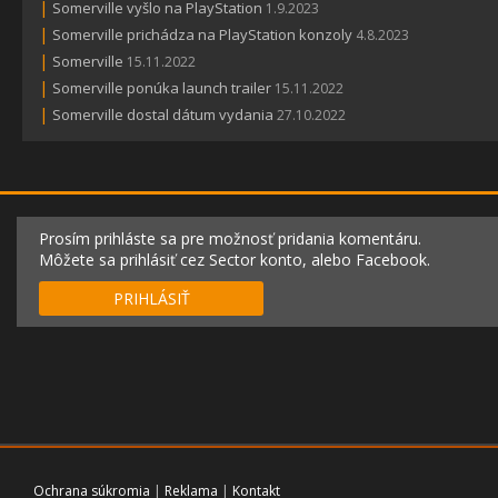
|
Somerville vyšlo na PlayStation
1.9.2023
|
Somerville prichádza na PlayStation konzoly
4.8.2023
|
Somerville
15.11.2022
|
Somerville ponúka launch trailer
15.11.2022
|
Somerville dostal dátum vydania
27.10.2022
Prosím prihláste sa pre možnosť pridania komentáru.
Môžete sa prihlásiť cez Sector konto, alebo Facebook.
PRIHLÁSIŤ
Ochrana súkromia
|
Reklama
|
Kontakt