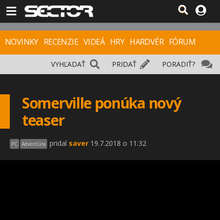
NOVINKY
RECENZIE
VIDEÁ
HRY
HARDVÉR
FÓRUM
VYHĽADAŤ
PRIDAŤ
PORADIŤ?
Somerville ponúka nový
teaser
pridal
saver
19.7.2018 o 11:32
PC
Adventúra