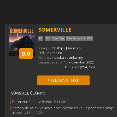
SOMERVILLE
PC
PS4
Xbox One
Xbox Series X|S
PS5
Vývoj:
Jumpship
/
Jumpship
9.0
Štýl:
Adventúra
Web:
domovská stránka hry
Dátum vydania:
15. november 2022
31.8. 2023 (PS4,PS5)
+ SLEDOVAŤ HRU
SÚVISIACE ČLÁNKY:
|
Recenzia: Somerville (90)
15.11.2022
|
Somerville oslavuje svoje prvé výročie zľavou a pripomína svoje
úspech...
16.11.2023