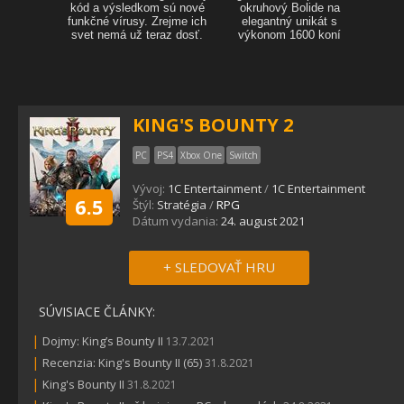
KING'S BOUNTY 2
PC
PS4
Xbox One
Switch
Vývoj:
1C Entertainment
/
1C Entertainment
6.5
Štýl:
Stratégia
/
RPG
Dátum vydania:
24. august 2021
+ SLEDOVAŤ HRU
SÚVISIACE ČLÁNKY:
|
Dojmy: King’s Bounty II
13.7.2021
|
Recenzia: King's Bounty II (65)
31.8.2021
|
King's Bounty II
31.8.2021