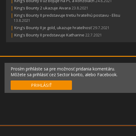
|
King's Bounty II už bojuje na PC a konzolách
24.8.2021
|
King's Bounty 2 ukazuje Aivara
23.8.2021
|
King's Bounty II predstavuje tretiu hrateľnú postavu - Elisu
13.8.2021
|
King's Bounty II je gold, ukazuje hrateľnosť
29.7.2021
|
King's Bounty II predstavuje Katharine
22.7.2021
Prosím prihláste sa pre možnosť pridania komentáru.
Môžete sa prihlásiť cez Sector konto, alebo Facebook.
PRIHLÁSIŤ