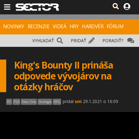
NOVINKY
RECENZIE
VIDEÁ
HRY
HARDVÉR
FÓRUM
VYHĽADAŤ
PRIDAŤ
PORADIŤ?
King's Bounty II prináša
odpovede vývojárov na
otázky hráčov
pridal
uni
29.1.2021 o 16:09
PC
PS4
Xbox One
Stratégia
RPG