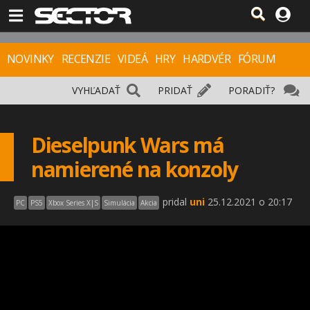
NOVINKY
RECENZIE
VIDEÁ
HRY
HARDVÉR
FÓRUM
VYHĽADAŤ
PRIDAŤ
PORADIŤ?
Dieselpunk Wars má
namierené na konzoly
pridal
uni
25.12.2021 o 20:17
PC
PS5
Xbox Series X|S
Simulácia
Akcia