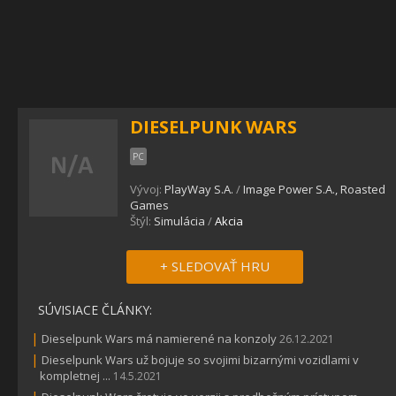
DIESELPUNK WARS
PC
Vývoj:
PlayWay S.A.
/
Image Power S.A., Roasted
Games
Štýl:
Simulácia
/
Akcia
+ SLEDOVAŤ HRU
SÚVISIACE ČLÁNKY:
|
Dieselpunk Wars má namierené na konzoly
26.12.2021
|
Dieselpunk Wars už bojuje so svojimi bizarnými vozidlami v
kompletnej ...
14.5.2021