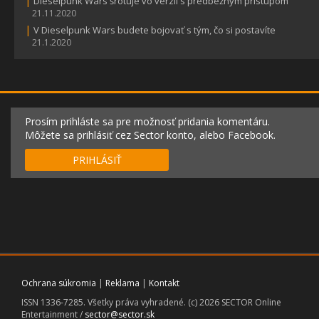
|
Dieselpunk Wars šrotuje vo verzii s predbežným prístupom
21.11.2020
|
V Dieselpunk Wars budete bojovať s tým, čo si postavíte
21.1.2020
Prosím prihláste sa pre možnosť pridania komentáru.
Môžete sa prihlásiť cez Sector konto, alebo Facebook.
PRIHLÁSIŤ
Ochrana súkromia
|
Reklama
|
Kontakt
ISSN 1336-7285. Všetky práva vyhradené. (c) 2026 SECTOR Online
Entertainment /
sector@sector.sk