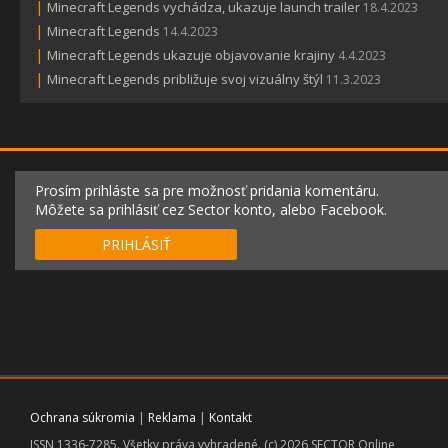
|
Minecraft Legends vychádza, ukazuje launch trailer
18.4.2023
|
Minecraft Legends
14.4.2023
|
Minecraft Legends ukazuje objavovanie krajiny
4.4.2023
|
Minecraft Legends približuje svoj vizuálny štýl
11.3.2023
Prosím prihláste sa pre možnosť pridania komentáru.
Môžete sa prihlásiť cez Sector konto, alebo Facebook.
PRIHLÁSIŤ
Ochrana súkromia
|
Reklama
|
Kontakt
ISSN 1336-7285. Všetky práva vyhradené. (c) 2026 SECTOR Online