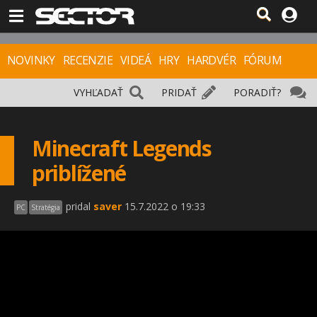
NOVINKY
RECENZIE
VIDEÁ
HRY
HARDVÉR
FÓRUM
VYHĽADAŤ
PRIDAŤ
PORADIŤ?
Minecraft Legends
priblížené
pridal
saver
15.7.2022 o 19:33
PC
Stratégia