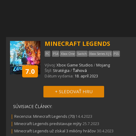
MINECRAFT LEGENDS
PC
PS4
Xbox One
Switch
Xbox Series X|S
PS5
Vývoj:
Xbox Game Studios
/
Mojang
7.0
Štýl:
Stratégia
/
Ťahová
Dátum vydania:
18. apríl 2023
+ SLEDOVAŤ HRU
SÚVISIACE ČLÁNKY:
|
Recenzia: Minecraft Legends (70)
14.4.2023
|
Minecraft Legends predstavuje mýty
25.7.2023
|
Minecraft Legends už získal 3 milióny hráčov
30.4.2023