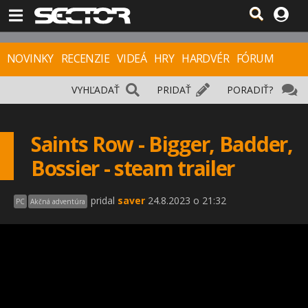
NOVINKY
RECENZIE
VIDEÁ
HRY
HARDVÉR
FÓRUM
VYHĽADAŤ
PRIDAŤ
PORADIŤ?
Saints Row - Bigger, Badder,
Bossier - steam trailer
pridal
saver
24.8.2023 o 21:32
PC
Akčná adventúra