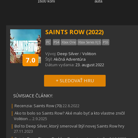
SAINTS ROW (2022)
PC
PS4
Xbox One
Xbox Series X|S
PS5
Vývoj:
Deep Silver
/
Volition
7.0
Štýl:
Akčná Adventúra
Dátum vydania:
23. august 2022
+ SLEDOVAŤ HRU
SÚVISIACE ČLÁNKY:
|
Recenzia: Saints Row (70)
22.8.2022
|
Ako to bolo so Saints Row? Aké malo byť a kto vlastne zničil
Volition ...
2.9.2025
|
Bol to Deep Silver, ktorý smeroval štýl novej Saints Row hry
27.11.2023