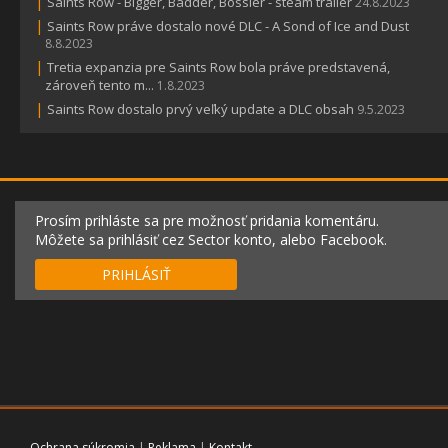
|
Saints Row - Bigger, Badder, Bossier - steam trailer
24.8.2023
|
Saints Row práve dostalo nové DLC - A Sond of Ice and Dust
8.8.2023
|
Tretia expanzia pre Saints Row bola práve predstavená,
zároveň tento m...
1.8.2023
|
Saints Row dostalo prvý veľký update a DLC obsah
9.5.2023
Prosím prihláste sa pre možnosť pridania komentáru.
Môžete sa prihlásiť cez Sector konto, alebo Facebook.
PRIHLÁSIŤ
Ochrana súkromia
|
Reklama
|
Kontakt