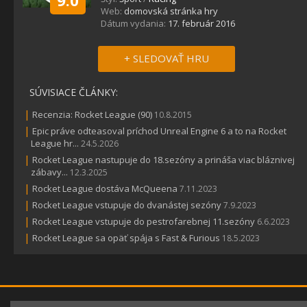
9.0
Web:
domovská stránka hry
Dátum vydania:
17. február 2016
+ SLEDOVAŤ HRU
SÚVISIACE ČLÁNKY:
|
Recenzia: Rocket League (90)
10.8.2015
|
Epic práve odteasoval príchod Unreal Engine 6 a to na Rocket
League hr...
24.5.2026
|
Rocket League nastupuje do 18.sezóny a prináša viac bláznivej
zábavy...
12.3.2025
|
Rocket League dostáva McQueena
7.11.2023
|
Rocket League vstupuje do dvanástej sezóny
7.9.2023
|
Rocket League vstupuje do pestrofarebnej 11.sezóny
6.6.2023
|
Rocket League sa opäť spája s Fast & Furious
18.5.2023