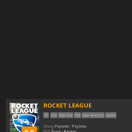
ROCKET LEAGUE
PC
PS4
Xbox One
PS5
Xbox Series X|S
Switch
Vývoj:
Psyonix
/
Psyonix
Štýl:
Šport
/
Racing