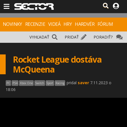
NOVINKY
RECENZIE
VIDEÁ
HRY
HARDVÉR
FÓRUM
VYHĽADAŤ
PRIDAŤ
PORADIŤ?
Rocket League dostáva
McQueena
pridal
saver
7.11.2023 o
PC
PS4
Xbox One
Switch
Šport
Racing
18:06