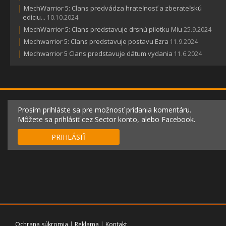
|
MechWarrior 5: Clans predvádza hrateľnosť a zberateľskú
edíciu...
10.10.2024
|
MechWarrior 5: Clans predstavuje drsnú pilotku Miu
25.9.2024
|
Mechwarrior 5: Clans predstavuje postavu Ezra
11.9.2024
|
Mechwarrior 5 Clans predstavuje dátum vydania
11.6.2024
Prosím prihláste sa pre možnosť pridania komentáru.
Môžete sa prihlásiť cez Sector konto, alebo Facebook.
PRIHLÁSIŤ
Ochrana súkromia
|
Reklama
|
Kontakt