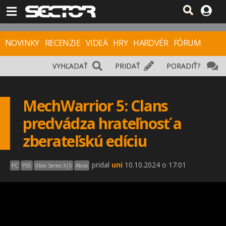
NOVINKY
RECENZIE
VIDEÁ
HRY
HARDVÉR
FÓRUM
VYHĽADAŤ
PRIDAŤ
PORADIŤ?
MechWarrior 5: Clans
predvádza hrateľnosť a
zberateľskú edíciu
pridal
uni
10.10.2024 o 17:01
PC
PS5
Xbox Series X|S
Akcia