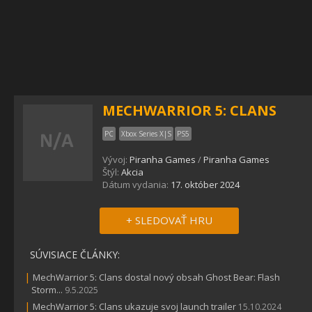
MECHWARRIOR 5: CLANS
PC
Xbox Series X|S
PS5
Vývoj:
Piranha Games
/
Piranha Games
Štýl:
Akcia
Dátum vydania:
17. október 2024
+ SLEDOVAŤ HRU
SÚVISIACE ČLÁNKY:
|
MechWarrior 5: Clans dostal nový obsah Ghost Bear: Flash
Storm...
9.5.2025
|
MechWarrior 5: Clans ukazuje svoj launch trailer
15.10.2024