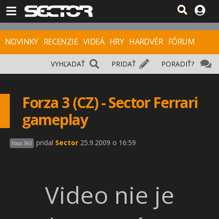
NOVINKY
RECENZIE
VIDEÁ
HRY
HARDVÉR
FÓRUM
VYHĽADAŤ
PRIDAŤ
PORADIŤ?
Forza 3 (CZ) - Sector Ferrari
gameplay
pridal
Sector
25.9.2009 o 16:59
Xbox 360
Video nie je