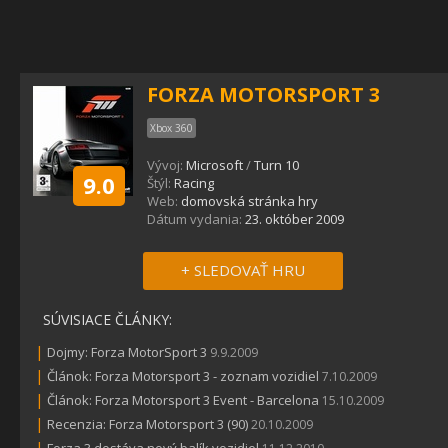
FORZA MOTORSPORT 3
Xbox 360
Vývoj:
Microsoft
/
Turn 10
9.0
Štýl:
Racing
Web:
domovská stránka hry
Dátum vydania:
23. október 2009
+ SLEDOVAŤ HRU
SÚVISIACE ČLÁNKY:
|
Dojmy: Forza MotorSport 3
9.9.2009
|
Článok: Forza Motorsport 3 - zoznam vozidiel
7.10.2009
|
Článok: Forza Motorsport 3 Event - Barcelona
15.10.2009
|
Recenzia: Forza Motorsport 3 (90)
20.10.2009
|