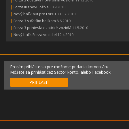
Forza 3 dostáva nový balík vozidiel
11.12.2010
|
Forza III znovu ožíva
30.9.2010
|
Nový balík áut pre Forzu 3
13.7.2010
|
Forza 3 s ďalším balíkom
8.6.2010
|
Forza 3 priniesla exotické vozidlá
11.5.2010
|
Nový balík Forza vozidiel
12.4.2010
Prosím prihláste sa pre možnosť pridania komentáru.
Môžete sa prihlásiť cez Sector konto, alebo Facebook.
PRIHLÁSIŤ