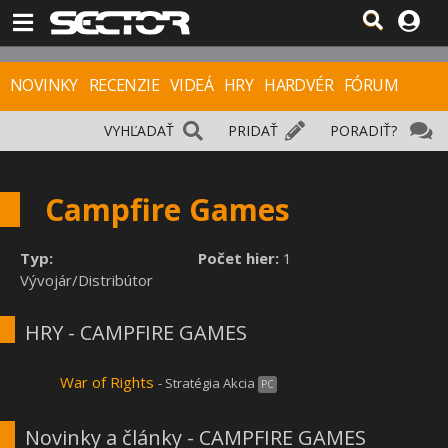
NOVINKY
RECENZIE
VIDEÁ
HRY
HARDVÉR
FÓRUM
VYHĽADAŤ
PRIDAŤ
PORADIŤ?
Campfire Games
Typ:
Počet hier:
1
Vývojár/Distribútor
HRY - CAMPFIRE GAMES
War of Rights
- Stratégia Akcia
PC
Novinky a články - CAMPFIRE GAMES