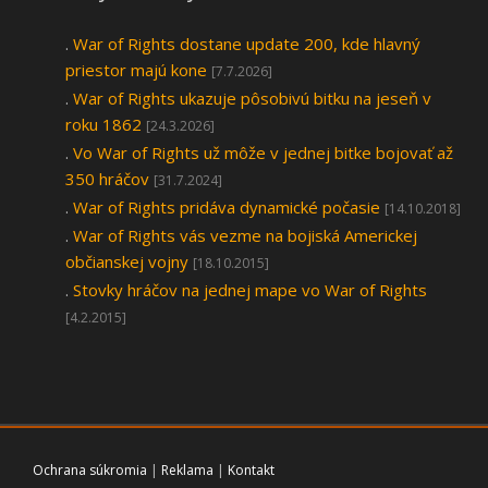
.
War of Rights dostane update 200, kde hlavný
priestor majú kone
[7.7.2026]
.
War of Rights ukazuje pôsobivú bitku na jeseň v
roku 1862
[24.3.2026]
.
Vo War of Rights už môže v jednej bitke bojovať až
350 hráčov
[31.7.2024]
.
War of Rights pridáva dynamické počasie
[14.10.2018]
.
War of Rights vás vezme na bojiská Americkej
občianskej vojny
[18.10.2015]
.
Stovky hráčov na jednej mape vo War of Rights
[4.2.2015]
Ochrana súkromia
|
Reklama
|
Kontakt