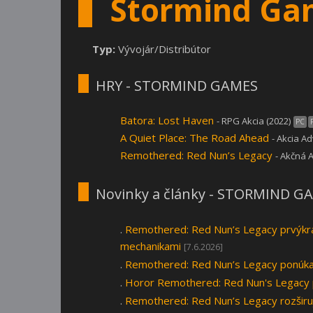
Stormind Ga
Typ:
Vývojár/Distribútor
HRY - STORMIND GAMES
Batora: Lost Haven
- RPG Akcia (2022)
PC
A Quiet Place: The Road Ahead
- Akcia A
Remothered: Red Nun’s Legacy
- Akčná 
Novinky a články - STORMIND G
.
Remothered: Red Nun’s Legacy prvýkrát 
mechanikami
[7.6.2026]
.
Remothered: Red Nun’s Legacy ponúka
.
Horor Remothered: Red Nun's Legacy pr
.
Remothered: Red Nun’s Legacy rozširu