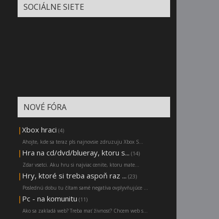
SOCIÁLNE SIETE
NOVÉ FÓRA
|
Xbox hraci
(4)
Ahojte, kde sa teraz pls najnovsie zdruzuju Xbox S...
|
Hra na cd/dvd/blueray, ktoru s...
(14)
Zdar vsetci. Aku hru si najviac cenite, ktoru mate...
|
Hry, ktoré si treba aspoň raz ...
(23)
Poslednú dobu tu čítam samé negatíva ovplyvňujúce ...
|
Pc - na komunitu
(11)
Ako sa zakladá web? Treba mať živnosť? Chcem web s...