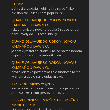
STEAME
pc hraci si ziadaju mobilnu hru na pc ? akoi
division fanusik by som poprosil sk...
QUAKE OSLAVUJE 30 ROKOV NOVOU
KAMPAŇOU DAWN O...
takze namiesto noveho quake 5 radsej pridat
nove levely do 30 rocnej hry ㊃...
QUAKE OSLAVUJE 30 ROKOV NOVOU
KAMPAŇOU DAWN O...
ja som vyrastal na quake 2 takže na ten nedám
dopustiť. hral som aj jednotku ale...
QUAKE OSLAVUJE 30 ROKOV NOVOU
KAMPAŇOU DAWN O...
akoze len taka poznamka ze ci financne to ma
vyznam alebo ci sa to oplati in vyd...
SVET, UKRAJINA, VOJNY ...
vávra je dement a nemusím ho.. ale je fakt, že
pred 500-600 rokmi pestovali hroz...
GTA VI PRINESIE ROZŠÍRENÚ UKÁŽKU
NA NETFLIX A...
stavim sa ze to urcite nikto nenahra a