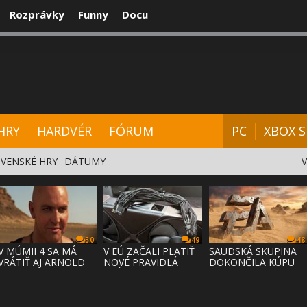
Rozprávky
Funny
Docu
CENZIE
VIDEÁ
HARDVÉR
FÓRUM
HRY
HARDVÉR
FÓRUM
PC
XBOX S
VENSKÉ HRY
DÁTUMY
30
49
48
V MÚMII 4 SA MÁ
V EÚ ZAČALI PLATIŤ
SAUDSKÁ SKUPINA
VRÁTIŤ AJ ARNOLD
NOVÉ PRAVIDLÁ
DOKONČILA KÚPU
VOSLOO AK
PRÁVA NA
EA ZA 55 MI