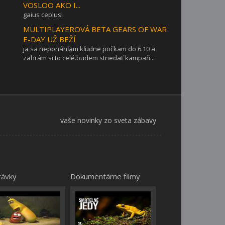
VOSLOO AKO I...
gaius ceplus!
MULTIPLAYEROVÁ BETA GEARS OF WAR
E-DAY UŽ BEŽÍ
ja sa neponáhľam kľudne počkam do 6.10 a
zahrám si to celé.budem striedať kampaň...
vaše novinky zo sveta zábavy
rávky
Dokumentárne filmy