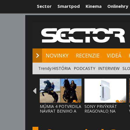
Sector
Smartpod
Kinema
Onlinehry
NOVINKY
RE
NOVINKY
RECENZIE
VIDEÁ
Trendy:
HISTÓRIA
PODCASTY
INTERVIEW
SLO
30
274
MÚMIA 4 POTVRDILA
SONY PRVÝKRÁT
NÁVRAT BENIHO A
REAGOVALO NA
ARDETHA
KRITIKU HRÁČOV,