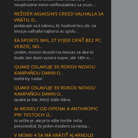
neuploadne mimo netflixutaktiez sa zrusi ...
REŽISÉR ASSASSIN’S CREED VALHALLA SA
VRÁTIL D...
pridavam sa k taboru, kt. hodnoti hru zle. za
mna je valhalla najhorsi ac spolu ...
EA SPORTS NHL 27 VYJDE OPÄŤ BEZ PC
VERZIE, NO...
uvidim, mozno skusim na mesiac ze ake to
bude. ten dazn vyzera super, ale 140+ e...
QUAKE OSLAVUJE 30 ROKOV NOVOU
KAMPAŇOU DAWN O...
mohli by :radar:
QUAKE OSLAVUJE 30 ROKOV NOVOU
KAMPAŇOU DAWN O...
quake je dar, ktorý stále dáva.
AI MODELY OD OPENAI A ANTHROPIC
PRI TESTOCH Ú...
to určite je. ale je to ešte horšie. mňa
presviedčal, že jeden incident sa nesta...
V MÚMII 4 SA MÁ VRÁTIŤ AJ ARNOLD