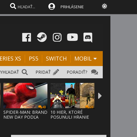
PRIHLÁSENIE
ERIES XS
PS5
SWITCH
MOBIL
VYHĽADAŤ
PRIDAŤ
PORADIŤ?
43
28
SPIDER-MAN: BRAND
10 HIER, KTORÉ
NEW DAY PODĽA
POSUNULI HRANIE
ODHADOV OT
VPRED