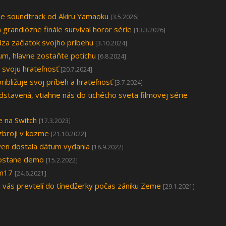
e soundtrack od Akiru Yamaoku
[3.5.2026]
randiózne finále survival horor série
[13.3.2026]
za začiatok svojho príbehu
[3.10.2024]
um, hlavne zostaňte potichu
[6.8.2024]
 svoju hrateľnosť
[20.7.2024]
ibližuje svoj príbeh a hrateľnosť
[3.7.2024]
stavená, vtiahne nás do tichécho sveta filmovej série
e na Switch
[17.3.2023]
zbroji v kozme
[21.10.2022]
en dostala dátum vydania
[18.9.2022]
 dostane demo
[15.2.2022]
am17
[24.6.2021]
vás prevtelí do tínedžerky počas zániku Zeme
[29.1.2021]