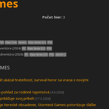
mes
Počet hier:
3
PS4
Xbox One
Switch
Xbox Series X|S
PS5
dventúra (2024)
PC
Xbox Series X|S
PS5
Adventúra (2026)
PC
Xbox Series X|S
PS5
Switch 2
AMES
ukázal hrateľnosť, survival horor sa vracia s novými
 pohľad za rodinné tajomstvá
[4.6.2026]
ibližuje svoj príbeh
[17.5.2026]
je herecké obsadenie, Stormind Games potvrdzuje ďalšie