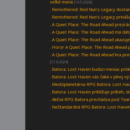
veľké mená
[10.5.2026]
.
Remothered: Red Nun's Legacy dostan
.
Remothered: Red Nun’s Legacy prináša g
.
A Quiet Place: The Road Ahead prezrád
.
A Quiet Place: The Road Ahead má dát
.
A Quiet Place: The Road Ahead ukazuje
.
Horor A Quiet Place: The Road Ahead pr
.
A Quiet Place: The Road Ahead hra pred
[17.6.2024]
.
Batora: Lost Haven budúci mesiac príd
.
Batora: Lost Haven vás čaká v plnej vý
.
Medziplanetárna RPG Batora: Lost Hav
.
Batora: Lost Haven približuje príbeh,
.
Akčná RPG Batora prechádza pod Te
.
Neštandardná RPG Batora: Lost Haven 