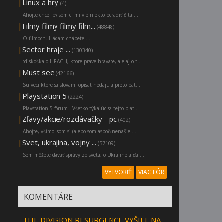
|
Linux a hry
(4)
Ahojte chcel by som ci mi vie niekto poradiť čítal...
|
Filmy filmy filmy film...
(48848)
O filmoch. Hádam chápete....
|
Sector hraje ...
(130340)
:diskoška o HRACH, ktore prave hravate, ale aj o t...
|
Must see
(42166)
Su veci ktore sa slovami opisat nedaju a preto pat...
|
Playstation 5
(2224)
Playstation 5 fórum - Všetko týkajúc sa tejto plat...
|
Zľavy/akcie/rozdávačky - pc
(402)
Ahojte, všimol som si (alebo som aspoň nenašiel...
|
Svet, ukrajina, vojny ...
(57109)
Sem môžete dávať správy zo sveta, o Ukrajine a ďal...
VYTVORIŤ
VIAC FÓR
KOMENTÁRE
THE DIVISION RESURGENCE VYŠIEL NA