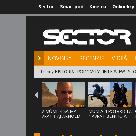
Sector
Smartpod
Kinema
Onlinehry
NOVINKY
RE
NOVINKY
RECENZIE
VIDEÁ
Trendy:
HISTÓRIA
PODCASTY
INTERVIEW
SLO
30
30
V MÚMII 4 SA MÁ
MÚMIA 4 POTVRDILA
VRÁTIŤ AJ ARNOLD
NÁVRAT BENIHO A
VOSLOO AK
ARDETHA