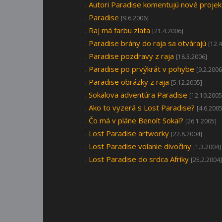
.
Autori Paradise komentujú nové projek
.
Paradise
[9.6.2006]
.
Raj má farbu zlata
[21.4.2006]
.
Paradise brány do raja sa otvárajú
[12.
.
Paradise pozdravy z raja
[18.3.2006]
.
Paradise po prvýkrát v pohybe
[9.2.2006
.
Paradise obrázky z raja
[5.12.2005]
.
Sokalova adventúra Paradise
[12.10.2005
.
Ako to vyzerá s Lost Paradise?
[4.6.2005
.
Čo má v pláne Benoít Sokal?
[26.1.2005]
.
Lost Paradise artworky
[22.8.2004]
.
Lost Paradise volanie divočiny
[1.3.2004]
.
Lost Paradise do srdca Afriky
[25.2.2004]