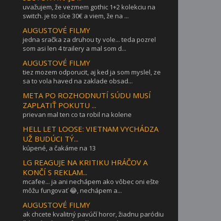
uvažujem, že vezmem gothic 1+2 kolekciu na
switch. je to síce 30€ a viem, že na ...
AUGUSTOVÉ FILMY
jedna sračka za druhou ty vole... teda pozrel
som asi len 4 trailery a mal som d...
AUGUSTOVÉ FILMY
tiez mozem odporucit, aj ked ja som myslel, ze
sa to vola haved na zaklade obsad...
META PO ROZHODNUTÍ SÚDU MUSÍ
ZAPLATIŤ POKUTU ...
prievan mal ten co ta robil na kolene
HELL LET LOOSE: VIETNAM VYCHÁDZA
UŽ BUDÚCI TÝ...
kúpené, a čakáme na 13
LG REAGUJE NA KRITIKU HRÁČOV A
KONČÍ S REKLAM...
mcafee... ja ani nechápem ako vôbec oni ešte
môžu fungovať 😂, nechápem a...
AUGUSTOVÉ FILMY
ak chcete kvalitný pavúčí horor, žiadnu paródiu