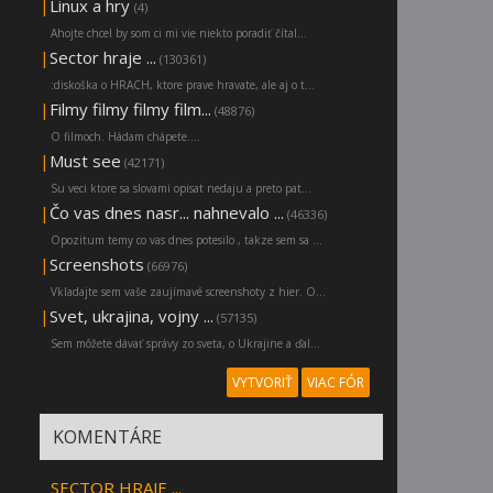
|
Linux a hry
(4)
Ahojte chcel by som ci mi vie niekto poradiť čítal...
|
Sector hraje ...
(130361)
:diskoška o HRACH, ktore prave hravate, ale aj o t...
|
Filmy filmy filmy film...
(48876)
O filmoch. Hádam chápete....
|
Must see
(42171)
Su veci ktore sa slovami opisat nedaju a preto pat...
|
Čo vas dnes nasr... nahnevalo ...
(46336)
Opozitum temy co vas dnes potesilo , takze sem sa ...
|
Screenshots
(66976)
Vkladajte sem vaše zaujímavé screenshoty z hier. O...
|
Svet, ukrajina, vojny ...
(57135)
Sem môžete dávať správy zo sveta, o Ukrajine a ďal...
VYTVORIŤ
VIAC FÓR
KOMENTÁRE
SECTOR HRAJE ...