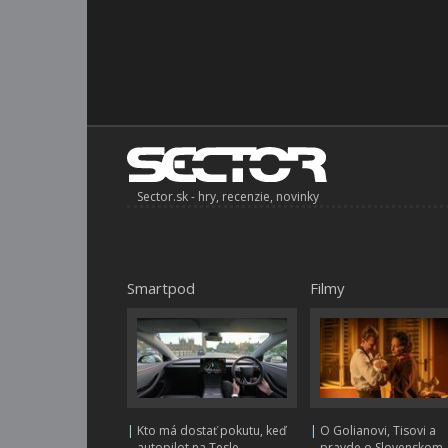
Sector.sk - hry, recenzie, novinky
Smartpod
Filmy
|
Kto má dostať pokutu, keď
|
O Golianovi, Tisovi a
autopilot na Tesle
pravde o Slovenskom