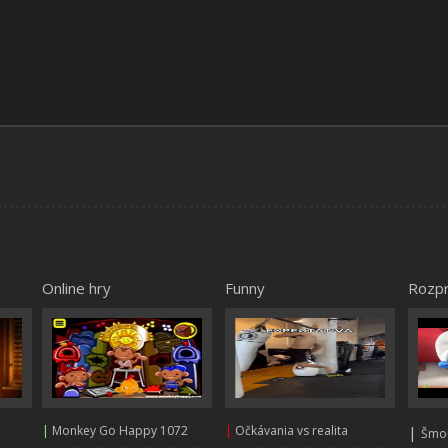
Online hry
Funny
Rozp
|
Monkey Go Happy 1072
|
Očkávania vs realita
|
Šmou