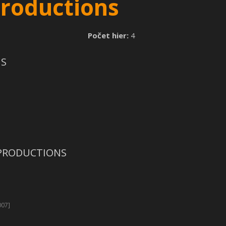
Productions
Počet hier:
4
NS
S PRODUCTIONS
007]