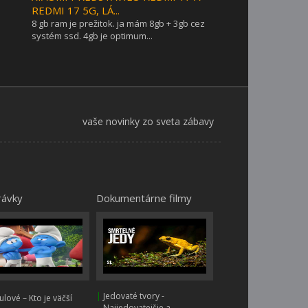
REDMI 17 5G, LÁ...
8 gb ram je prežitok. ja mám 8gb + 3gb cez
systém ssd. 4gb je optimum...
vaše novinky zo sveta zábavy
rávky
Dokumentárne filmy
|
Jedovaté tvory -
lové – Kto je väčší
Najjedovatejšie a