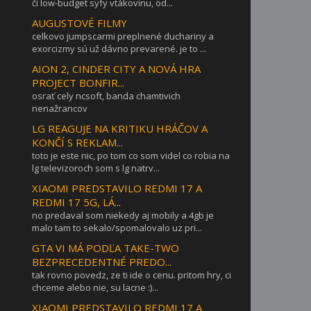
či low-budget syfy vtákovinu, od...
AUGUSTOVÉ FILMY
celkovo jumpscarmi preplnené duchariny a
exorcizmy sú už dávno prevarené. je to ...
AION 2, CINDER CITY A NOVÁ HRA
PROJECT BONFIR...
osrať cely ncsoft, banda chamtivich
nenažrancov
LG REAGUJE NA KRITIKU HRÁČOV A
KONČÍ S REKLAM...
toto je este nic, po tom co som videl co robia na
lg televizoroch som s lg natrv...
XIAOMI PREDSTAVILO REDMI 17 A
REDMI 17 5G, LÁ...
no predaval som niekedy aj mobily a 4gb je
malo tam to sekalo/spomalovalo uz pri...
GTA VI MÁ PODĽA TAKE-TWO
BEZPRECEDENTNÉ PREDO...
tak rovno povedz, ze ti ide o cenu. pritom hry, ci
chceme alebo nie, su lacne :)...
XIAOMI PREDSTAVILO REDMI 17 A