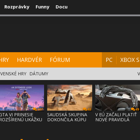
Rozprávky
Funny
Docu
CENZIE
VIDEÁ
HARDVÉR
FÓRUM
HRY
HARDVÉR
FÓRUM
PC
XBOX S
VENSKÉ HRY
DÁTUMY
107
48
49
GTA VI PRINESIE
SAUDSKÁ SKUPINA
V EÚ ZAČALI PLATIŤ
ROZŠÍRENÚ UKÁŽKU
DOKONČILA KÚPU
NOVÉ PRAVIDLÁ
NA NETFLI
EA ZA 55 MI
PRÁVA NA