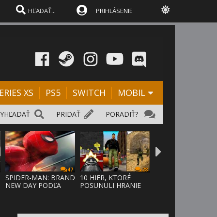
PRIHLÁSENIE
ERIES XS
PS5
SWITCH
MOBIL
VYHĽADAŤ
PRIDAŤ
PORADIŤ?
47
28
SPIDER-MAN: BRAND
10 HIER, KTORÉ
NEW DAY PODĽA
POSUNULI HRANIE
ODHADOV OT
VPRED