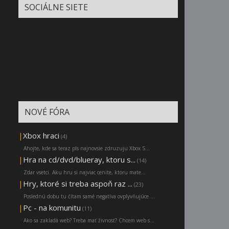
SOCIÁLNE SIETE
NOVÉ FÓRA
|
Xbox hraci
(4)
Ahojte, kde sa teraz pls najnovsie zdruzuju Xbox S...
|
Hra na cd/dvd/blueray, ktoru s...
(14)
Zdar vsetci. Aku hru si najviac cenite, ktoru mate...
|
Hry, ktoré si treba aspoň raz ...
(23)
Poslednú dobu tu čítam samé negatíva ovplyvňujúce ...
|
Pc - na komunitu
(11)
Ako sa zakladá web? Treba mať živnosť? Chcem web s...