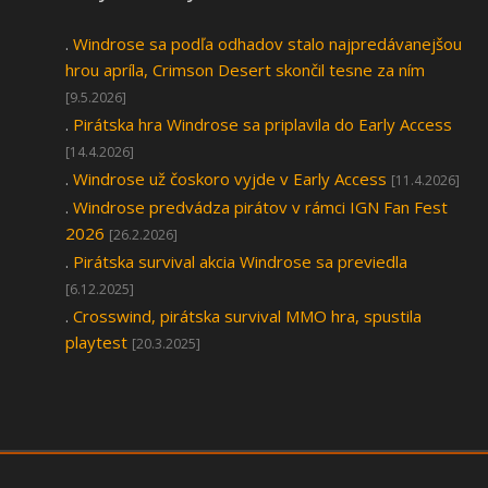
.
Windrose sa podľa odhadov stalo najpredávanejšou
hrou apríla, Crimson Desert skončil tesne za ním
[9.5.2026]
.
Pirátska hra Windrose sa priplavila do Early Access
[14.4.2026]
.
Windrose už čoskoro vyjde v Early Access
[11.4.2026]
.
Windrose predvádza pirátov v rámci IGN Fan Fest
2026
[26.2.2026]
.
Pirátska survival akcia Windrose sa previedla
[6.12.2025]
.
Crosswind, pirátska survival MMO hra, spustila
playtest
[20.3.2025]