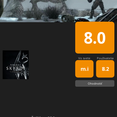
8.0
Vo svete
Používatelia
m.i
8.2
Ohodnotiť