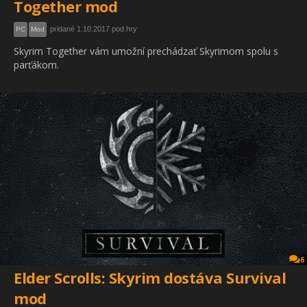
Together mod
pridané 1.10.2017 pod hry
PC
Mod
Skyrim Together vám umožní prechádzať Skyrimom spolu s
parťákom.
6
Elder Scrolls: Skyrim dostáva Survival
mod