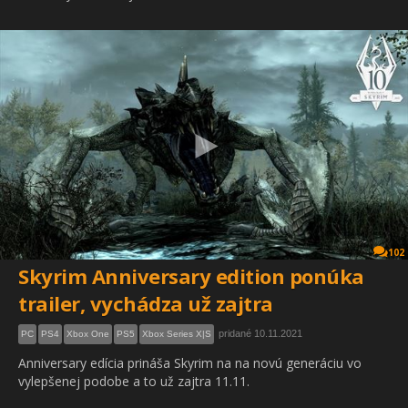
102
Skyrim Anniversary edition ponúka
trailer, vychádza už zajtra
pridané 10.11.2021
PC
PS4
Xbox One
PS5
Xbox Series X|S
Anniversary edícia prináša Skyrim na na novú generáciu vo
vylepšenej podobe a to už zajtra 11.11.