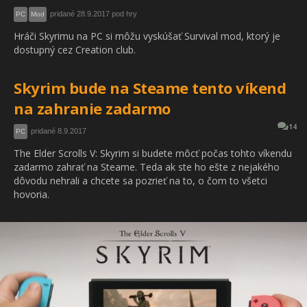
pridané 28.9.2017 pod hry
PC
Mod
Hráči Skyrimu na PC si môžu vyskúšať Survival mod, ktorý je
dostupný cez Creation club.
Skyrim bude na Steame tento víkend
na zahranie zadarmo
14
pridané 8.9.2017
PC
The Elder Scrolls V: Skyrim si budete môcť počas tohto víkendu
zadarmo zahrať na Steame. Teda ak ste ho ešte z nejakého
dôvodu nehrali a chcete sa pozrieť na to, o čom to všetci
hovoria.