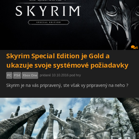
6
Skyrim Special Edition je Gold a
ukazuje svoje systémové požiadavky
pridané 10.10.2016 pod hry
PC
PS4
Xbox One
Skyrim je na vás pripravený, ste však vy pripravený na neho ?