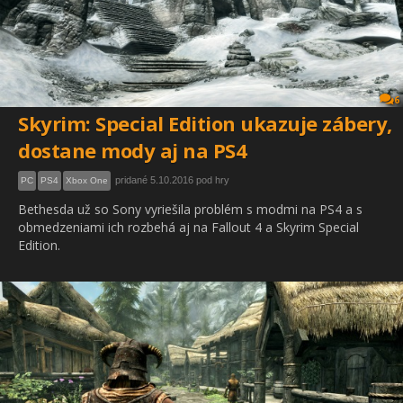
6
Skyrim: Special Edition ukazuje zábery,
dostane mody aj na PS4
pridané 5.10.2016 pod hry
PC
PS4
Xbox One
Bethesda už so Sony vyriešila problém s modmi na PS4 a s
obmedzeniami ich rozbehá aj na Fallout 4 a Skyrim Special
Edition.