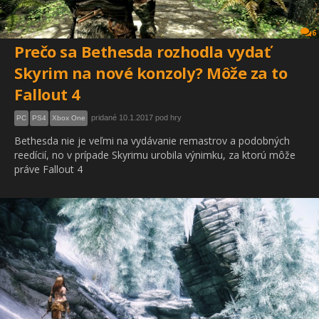
6
Prečo sa Bethesda rozhodla vydať
Skyrim na nové konzoly? Môže za to
Fallout 4
pridané 10.1.2017 pod hry
PC
PS4
Xbox One
Bethesda nie je veľmi na vydávanie remastrov a podobných
reedícií, no v prípade Skyrimu urobila výnimku, za ktorú môže
práve Fallout 4