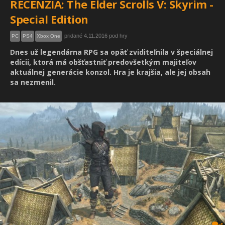
RECENZIA: The Elder Scrolls V: Skyrim -
Special Edition
pridané 4.11.2016 pod hry
PC
PS4
Xbox One
Dnes už legendárna RPG sa opäť zviditeľnila v špeciálnej
edícii, ktorá má obšťastniť predovšetkým majiteľov
aktuálnej generácie konzol. Hra je krajšia, ale jej obsah
sa nezmenil.
6