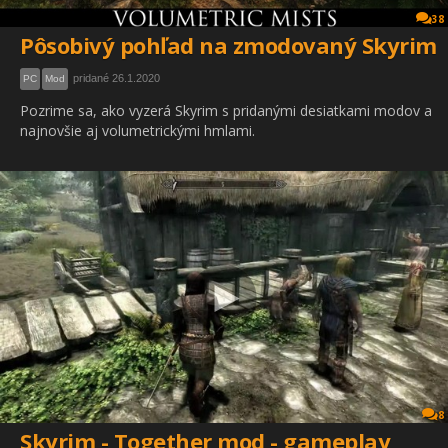
38
Pôsobivý pohľad na zmodovaný Skyrim
pridané 26.1.2020
PC
Mod
Pozrime sa, ako vyzerá Skyrim s pridanými desiatkami modov a
najnovšie aj volumetrickými hmlami.
8
Skyrim - Together mod - gameplay