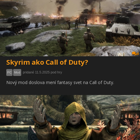
8
Skyrim ako Call of Duty?
pridané 11.5.2025 pod hry
PC
Mod
Nový mod doslova mení fantasy svet na Call of Duty.