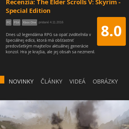
Recenzia: The Elder Scrolls V: Skyrim -
Special Edition
pridané 4.11.2016
PC
PS4
Xbox One
8.0
Dnes už legendárna RPG sa opäť zviditeľnila v
špeciálnej edícii, ktorá má obšťastniť
predovšetkým majiteľov aktuálnej generácie
konzol. Hra je krajšia, ale jej obsah sa nezmenil.
NOVINKY
ČLÁNKY
VIDEÁ
OBRÁZKY