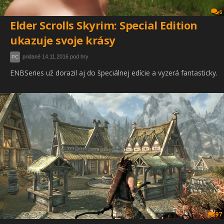
6
Elder Scrolls Skyrim: Special Edition
ukazuje svoje krásy
pridané 14.11.2016 pod hry
PC
ENBSeries už dorazil aj do špeciálnej edície a vyzerá fantasticky.
97