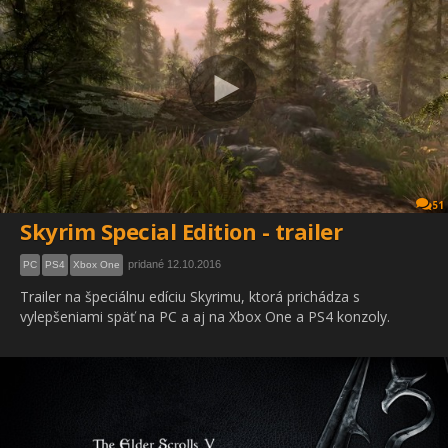
51
Skyrim Special Edition - trailer
pridané 12.10.2016
PC
PS4
Xbox One
Trailer na špeciálnu edíciu Skyrimu, ktorá prichádza s
vylepšeniami späť na PC a aj na Xbox One a PS4 konzoly.