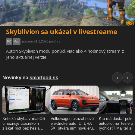
4
Skyblivion sa ukázal v livestreame
pridané 21.1.2023 pod hry
PC
Mod
Autori Skyblivion modu ponúkli viac ako 4 hodinový stream z
jeho aktuálnej verzie.