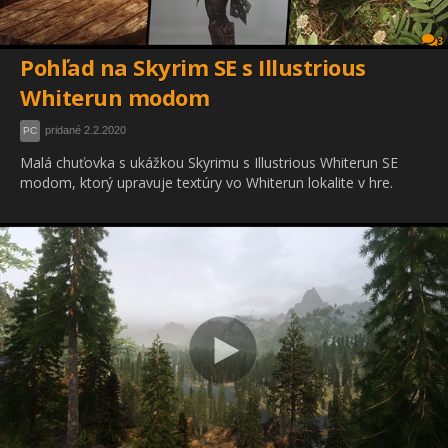
3
Pohľad na Skyrim SE s Illustrious
Whiterun modom
pridané 2.2.2020
PC
Malá chuťovka s ukážkou Skyrimu s Illustrious Whiterun SE
modom, ktorý upravuje textúry vo Whiterun lokalite v hre.