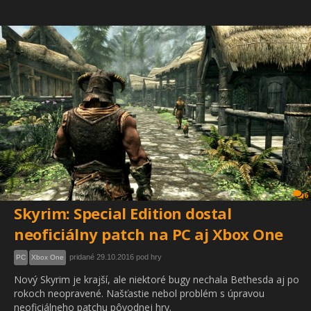
6
Skyrim: Special Edition dostal
neoficiálny patch na PC aj Xbox One
pridané 29.10.2016 pod hry
PC
Xbox One
Nový Skyrim je krajší, ale niektoré bugy nechala Bethesda aj po
rokoch neopravené. Našťastie nebol problém s úpravou
neoficiálneho patchu pôvodnej hry.