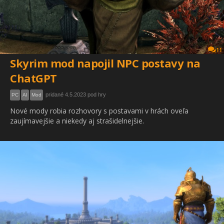
11
Skyrim mod napojil NPC postavy na
ChatGPT
pridané 4.5.2023 pod hry
PC
AI
Mod
Nové mody robia rozhovory s postavami v hrách oveľa
zaujímavejšie a niekedy aj strašidelnejšie.