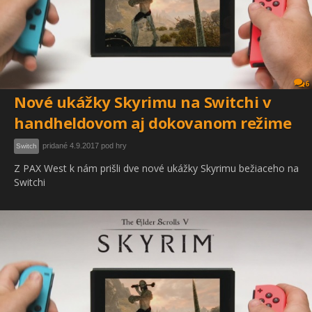
6
Nové ukážky Skyrimu na Switchi v
handheldovom aj dokovanom režime
pridané 4.9.2017 pod hry
Switch
Z PAX West k nám prišli dve nové ukážky Skyrimu bežiaceho na
Switchi