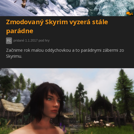
6
Zmodovaný Skyrim vyzerá stále
parádne
pridané 1.1.2017 pod hry
PC
Začnime rok malou oddychovkou a to parádnymi zábermi zo
Skyrimu.