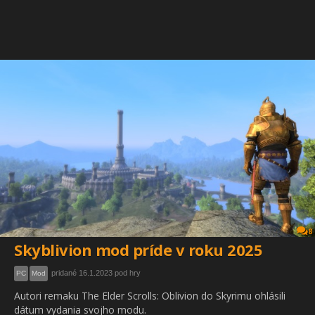
8
Skyblivion mod príde v roku 2025
pridané 16.1.2023 pod hry
PC
Mod
Autori remaku The Elder Scrolls: Oblivion do Skyrimu ohlásili
dátum vydania svojho modu.