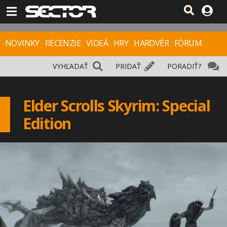
NOVINKY
RECENZIE
VIDEÁ
HRY
HARDVÉR
FÓRUM
VYHĽADAŤ
PRIDAŤ
PORADIŤ?
Elder Scrolls Skyrim: Special
Edition