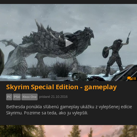
38
Skyrim Special Edition - gameplay
pridané 21.10.2016
PC
PS4
Xbox One
Bethesda ponúkla sľúbenú gameplay ukážku z vylepšenej edície
Skyrimu. Pozrime sa teda, ako ju vylepšili.