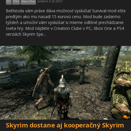
pridané 4.10.2017
PC
PS4
Xbox One
Bethesda vám práve dáva možnosť vyskúšať Survival mod ešte
predtým ako mu nasadí 15 eurovú cenu. Mod bude zadarmo
týždeň a umožní vám vyskúšať si mierne odlišné prechádzanie
sveta hry. Mod nájdete v Creation Clube v PC, Xbox One a PS4
verziách Skyrim Spe...
6
Skyrim dostane aj kooperačný Skyrim