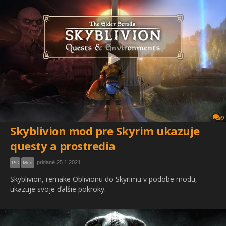
9
Skyblivion mod pre Skyrim ukazuje
questy a prostredia
pridané 25.1.2021
PC
Mod
Skyblivion, remake Oblivionu do Skyrimu v podobe modu,
ukazuje svoje ďalšie pokroky.