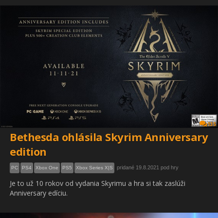
135
Bethesda ohlásila Skyrim Anniversary
edition
pridané 19.8.2021 pod hry
PC
PS4
Xbox One
PS5
Xbox Series X|S
Je to už 10 rokov od vydania Skyrimu a hra si tak zaslúži
Anniversary edíciu.