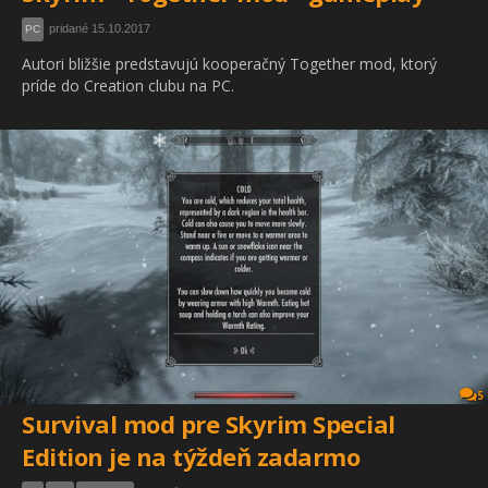
pridané 15.10.2017
PC
Autori bližšie predstavujú kooperačný Together mod, ktorý
príde do Creation clubu na PC.
5
Survival mod pre Skyrim Special
Edition je na týždeň zadarmo