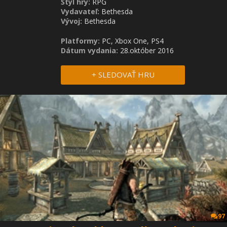
Štýl hry:
RPG
Vydavateľ:
Bethesda
Vývoj:
Bethesda
Platformy:
PC, Xbox One, PS4
Dátum vydania:
28.október 2016
+ SLEDOVAŤ HRU
97