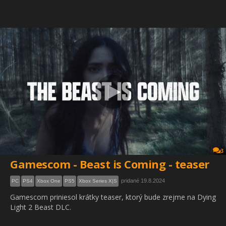
3
Gamescom - Beast is Coming - teaser
pridané 19.8.2024
PC
PS4
Xbox One
PS5
Xbox Series X|S
Gamescom priniesol krátky teaser, ktorý bude zrejme na Dying
Light 2 Beast DLC.