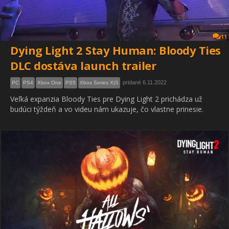
11
Dying Light 2 Stay Human: Bloody Ties
DLC dostáva launch trailer
pridané 6.11.2022
PC
PS4
Xbox One
PS5
Xbox Series X|S
Veľká expanzia Bloody Ties pre Dying Light 2 prichádza už
budúci týždeň a vo videu nám ukazuje, čo vlastne prinesie.