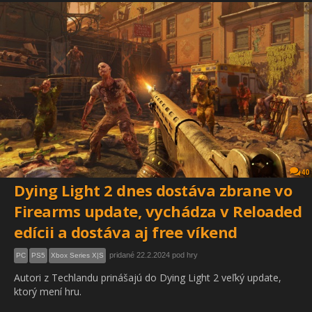
40
Dying Light 2 dnes dostáva zbrane vo
Firearms update, vychádza v Reloaded
edícii a dostáva aj free víkend
pridané 22.2.2024 pod hry
PC
PS5
Xbox Series X|S
Autori z Techlandu prinášajú do Dying Light 2 veľký update,
ktorý mení hru.