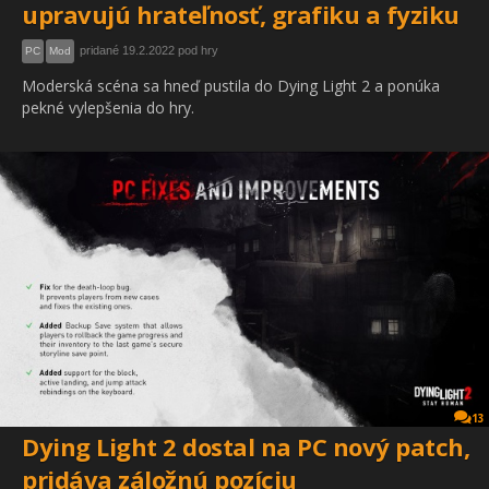
upravujú hrateľnosť, grafiku a fyziku
pridané 19.2.2022 pod hry
PC
Mod
Moderská scéna sa hneď pustila do Dying Light 2 a ponúka
pekné vylepšenia do hry.
13
Dying Light 2 dostal na PC nový patch,
pridáva záložnú pozíciu