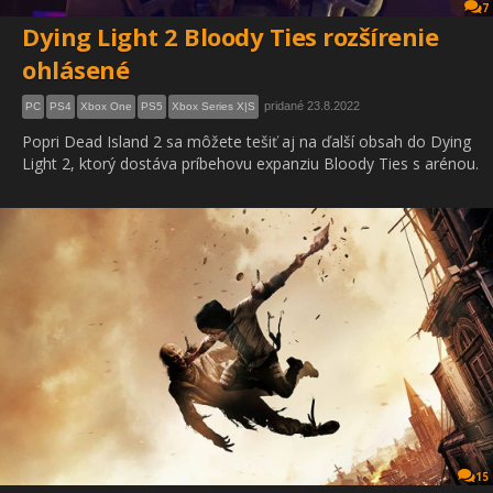
7
Dying Light 2 Bloody Ties rozšírenie
ohlásené
pridané 23.8.2022
PC
PS4
Xbox One
PS5
Xbox Series X|S
Popri Dead Island 2 sa môžete tešiť aj na ďalší obsah do Dying
Light 2, ktorý dostáva príbehovu expanziu Bloody Ties s arénou.
15