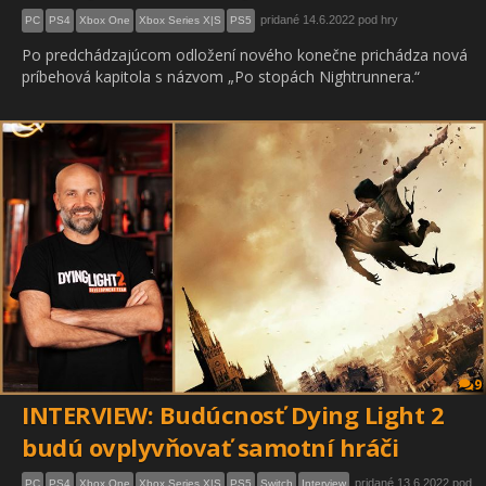
pridané 14.6.2022 pod hry
PC
PS4
Xbox One
Xbox Series X|S
PS5
Po predchádzajúcom odložení nového konečne prichádza nová
príbehová kapitola s názvom „Po stopách Nightrunnera.“
9
INTERVIEW: Budúcnosť Dying Light 2
budú ovplyvňovať samotní hráči
pridané 13.6.2022 pod
PC
PS4
Xbox One
Xbox Series X|S
PS5
Switch
Interview