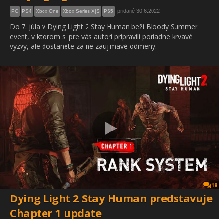
pridané 30.6.2022
PC
PS4
Xbox One
Xbox Series X|S
PS5
Do 7. júla v Dying Light 2 Stay Human beží Bloody Summer
event, v ktorom si pre vás autori pripravili poriadne krvavé
výzvy, ale dostanete za ne zaujímavé odmeny.
18
Dying Light 2 Stay Human predstavuje
Chapter 1 update