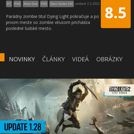
pridané 2.2.2022
PC
PS4
Xbox One
PS5
Xbox Series X|S
8.5
Parádny zombie titul Dying Light pokračuje a po
prvom meste so zombie vírusom prichádza
posledné ľudské mesto.
NOVINKY
ČLÁNKY
VIDEÁ
OBRÁZKY