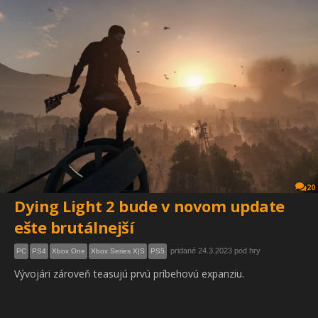
20
Dying Light 2 bude v novom update
ešte brutálnejší
pridané 24.3.2023 pod hry
PC
PS4
Xbox One
Xbox Series X|S
PS5
Vývojári zároveň teasujú prvú príbehovú expanziu.