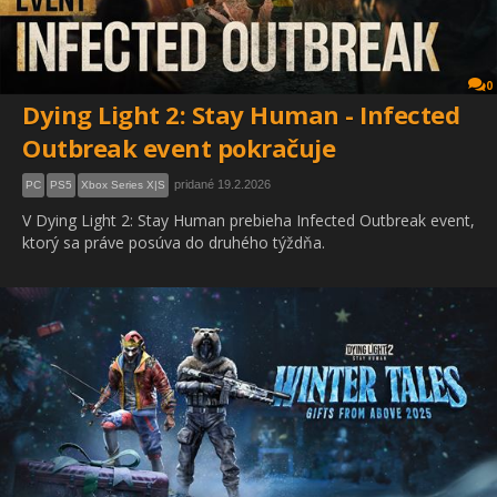
0
Dying Light 2: Stay Human - Infected
Outbreak event pokračuje
pridané 19.2.2026
PC
PS5
Xbox Series X|S
V Dying Light 2: Stay Human prebieha Infected Outbreak event,
ktorý sa práve posúva do druhého týždňa.