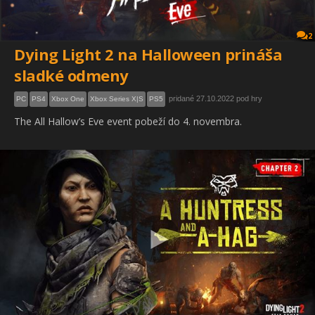
2
Dying Light 2 na Halloween prináša
sladké odmeny
pridané 27.10.2022 pod hry
PC
PS4
Xbox One
Xbox Series X|S
PS5
The All Hallow’s Eve event pobeží do 4. novembra.