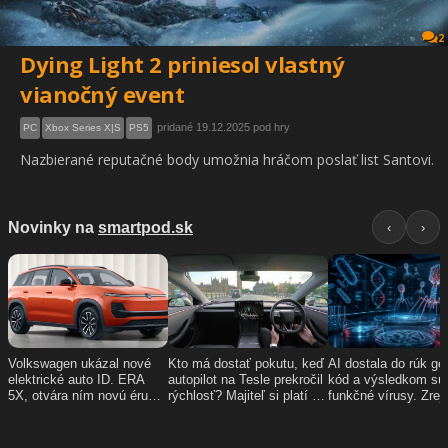
2
Dying Light 2 priniesol vlastný
vianočný event
pridané 19.12.2025 pod hry
PC
Xbox Series X|S
PS5
Nazbierané reputačné body umožnia hráčom poslať list Santovi.