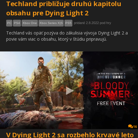
Techland približuje druhú kapitolu
obsahu pre Dying Light 2
pridané 2.8.2022 pod hry
PC
PS4
Xbox One
Xbox Series X|S
PS5
Techland vás opäť pozýva do zákulisia vývoja Dying Light 2 a
povie vám viac o obsahu, ktorý v štúdiu pripravujú.
16
V Dying Light 2 sa rozbehlo krvavé leto