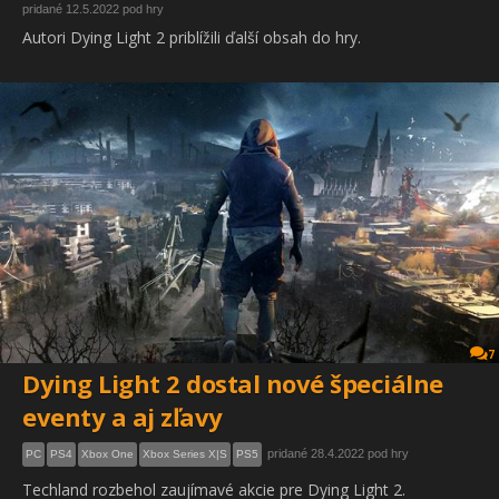
pridané 12.5.2022 pod hry
Autori Dying Light 2 priblížili ďalší obsah do hry.
7
Dying Light 2 dostal nové špeciálne
eventy a aj zľavy
pridané 28.4.2022 pod hry
PC
PS4
Xbox One
Xbox Series X|S
PS5
Techland rozbehol zaujímavé akcie pre Dying Light 2.