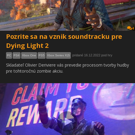
4
Pozrite sa na vznik soundtracku pre
Dying Light 2
pridané 16.12.2022 pod hry
PC
PS4
Xbox One
PS5
Xbox Series X|S
Skladateľ Olivier Deriviere vás prevedie procesom tvorby hudby
pre tohtoročnú zombie akciu.