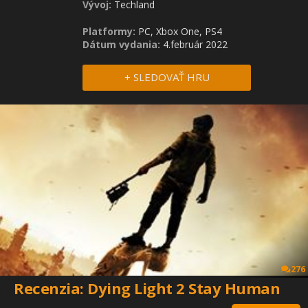
Vývoj:
Techland
Platformy:
PC, Xbox One, PS4
Dátum vydania:
4.február 2022
+ SLEDOVAŤ HRU
276
Recenzia: Dying Light 2 Stay Human