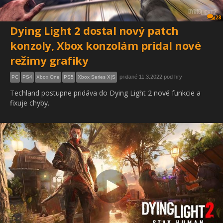
28
Dying Light 2 dostal nový patch
konzoly, Xbox konzolám pridal nové
režimy grafiky
pridané 11.3.2022 pod hry
PC
PS4
Xbox One
PS5
Xbox Series X|S
Techland postupne pridáva do Dying Light 2 nové funkcie a
fixuje chyby.