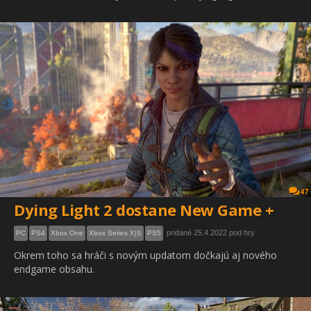
47
Dying Light 2 dostane New Game +
pridané 25.4.2022 pod hry
PC
PS4
Xbox One
Xbox Series X|S
PS5
Okrem toho sa hráči s novým updatom dočkajú aj nového
endgame obsahu.