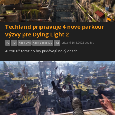
17
Techland pripravuje 4 nové parkour
výzvy pre Dying Light 2
pridané 16.3.2022 pod hry
PC
PS4
Xbox One
Xbox Series X|S
PS5
Autori už teraz do hry pridávajú nový obsah