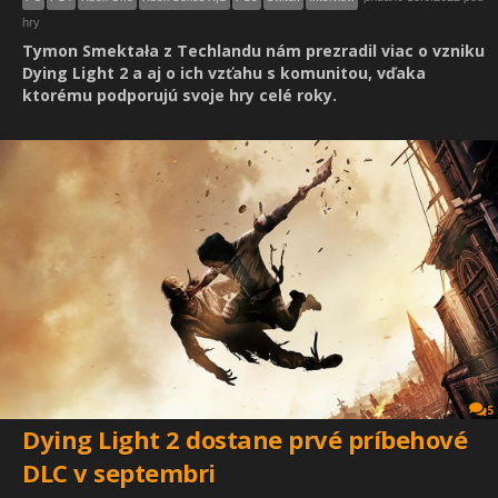
hry
Tymon Smektała z Techlandu nám prezradil viac o vzniku
Dying Light 2 a aj o ich vzťahu s komunitou, vďaka
ktorému podporujú svoje hry celé roky.
5
Dying Light 2 dostane prvé príbehové
DLC v septembri