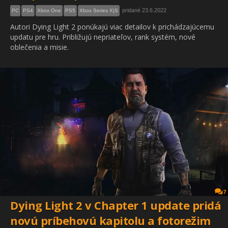
pridané 23.6.2022
PC
PS4
Xbox One
PS5
Xbox Series X|S
Autori Dying Light 2 ponúkajú viac detailov k prichádzajúcemu
updatu pre hru. Približujú nepriateľov, rank systém, nové
oblečenia a misie.
7
Dying Light 2 v Chapter 1 update pridá
novú príbehovú kapitolu a fotorežim