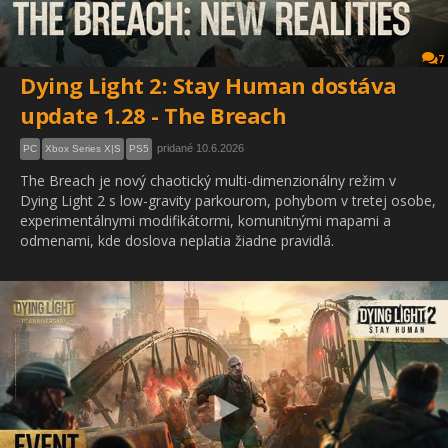
7
Dying Light 2: Stay Human dostáva
update 1.28 - The Breach
pridané 10.6.2026
PC
Xbox Series X|S
PS5
The Breach je nový chaotický multi-dimenzionálny režim v
Dying Light 2 s low-gravity parkourom, pohybom v tretej osobe,
experimentálnymi modifikátormi, komunitnými mapami a
odmenami, kde doslova neplatia žiadne pravidlá.