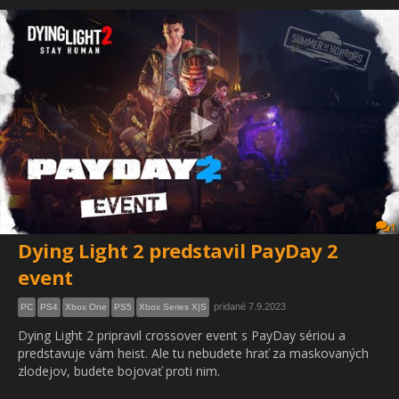
1
Dying Light 2 predstavil PayDay 2
event
pridané 7.9.2023
PC
PS4
Xbox One
PS5
Xbox Series X|S
Dying Light 2 pripravil crossover event s PayDay sériou a
predstavuje vám heist. Ale tu nebudete hrať za maskovaných
zlodejov, budete bojovať proti nim.