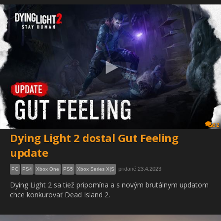
32
Dying Light 2 dostal Gut Feeling
update
pridané 23.4.2023
PC
PS4
Xbox One
PS5
Xbox Series X|S
Dying Light 2 sa tiež pripomína a s novým brutálnym updatom
chce konkurovať Dead Island 2.