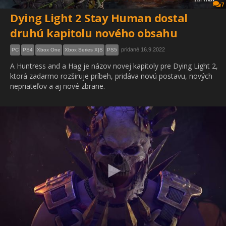
7
Dying Light 2 Stay Human dostal
druhú kapitolu nového obsahu
pridané 16.9.2022
PC
PS4
Xbox One
Xbox Series X|S
PS5
A Huntress and a Hag je názov novej kapitoly pre Dying Light 2,
ktorá zadarmo rozširuje príbeh, pridáva novú postavu, nových
nepriateľov a aj nové zbrane.