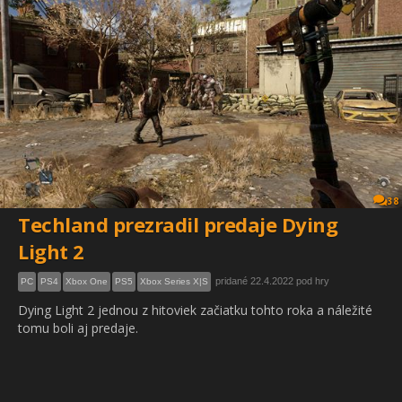
38
Techland prezradil predaje Dying
Light 2
pridané 22.4.2022 pod hry
PC
PS4
Xbox One
PS5
Xbox Series X|S
Dying Light 2 jednou z hitoviek začiatku tohto roka a náležité
tomu boli aj predaje.