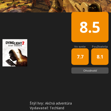
8.5
Vo svete
Používatelia
7.7
8.1
Ohodnotiť
Štýl hry:
Akčná adventúra
Vydavateľ:
Techland