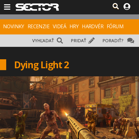
NOVINKY
RECENZIE
VIDEÁ
HRY
HARDVÉR
FÓRUM
VYHĽADAŤ
PRIDAŤ
PORADIŤ?
Dying Light 2