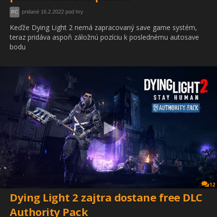
pridané 16.2.2022 pod hry
PC
Keďže Dying Light 2 nemá zapracovaný save game systém,
teraz pridáva aspoň záložnú pozíciu k poslednému autosave
bodu
12
Dying Light 2 zajtra dostane free DLC
Authority Pack