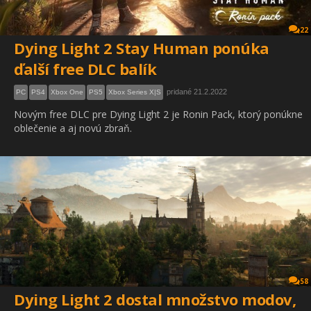
22
Dying Light 2 Stay Human ponúka
ďalší free DLC balík
pridané 21.2.2022
PC
PS4
Xbox One
PS5
Xbox Series X|S
Novým free DLC pre Dying Light 2 je Ronin Pack, ktorý ponúkne
oblečenie a aj novú zbraň.
58
Dying Light 2 dostal množstvo modov,