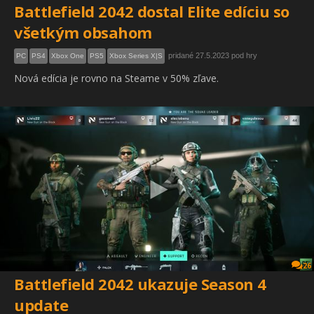
Battlefield 2042 dostal Elite edíciu so
všetkým obsahom
pridané 27.5.2023 pod hry
PC
PS4
Xbox One
PS5
Xbox Series X|S
Nová edícia je rovno na Steame v 50% zľave.
26
Battlefield 2042 ukazuje Season 4
update