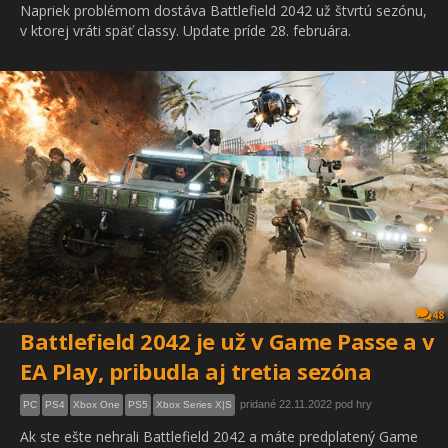
Napriek problémom dostáva Battlefield 2042 už štvrtú sezónu,
v ktorej vráti späť classy. Update príde 28. februára.
48
Battlefield 2042 je už v Game Passe a v
EA Play, pribudla aj tretia sezóna
pridané 22.11.2022 pod hry
PC
PS4
Xbox One
PS5
Xbox Series X|S
Ak ste ešte nehrali Battlefield 2042 a máte predplatený Game