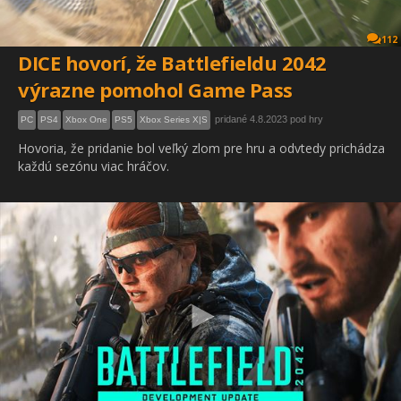
112
DICE hovorí, že Battlefieldu 2042
výrazne pomohol Game Pass
pridané 4.8.2023 pod hry
PC
PS4
Xbox One
PS5
Xbox Series X|S
Hovoria, že pridanie bol veľký zlom pre hru a odvtedy prichádza
každú sezónu viac hráčov.