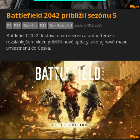
29
Battlefield 2042 priblížil sezónu 5
pridané 30.5.2023
PC
PS4
Xbox One
PS5
Xbox Series X|S
Battlefield 2042 dostáva novú sezónu a autori teraz v
rozsiahlejšom videu priblížili nové updaty, ako aj novú mapu
umiestnenú do Česka.
46