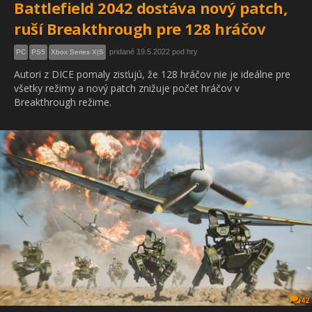
Battlefield 2042 dostáva nový patch,
ruší Breakthrough pre 128 hráčov
pridané 19.5.2022 pod hry
PC
PS5
Xbox Series X|S
Autori z DICE pomaly zisťujú, že 128 hráčov nie je ideálne pre
všetky režimy a nový patch znižuje počet hráčov v
Breakthrough režime.
42