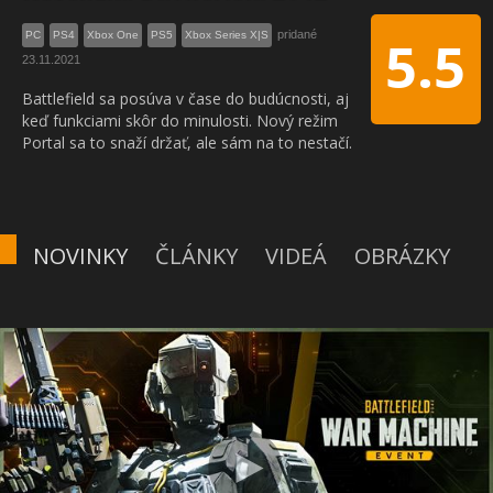
pridané
PC
PS4
Xbox One
PS5
Xbox Series X|S
5.5
23.11.2021
Battlefield sa posúva v čase do budúcnosti, aj
keď funkciami skôr do minulosti. Nový režim
Portal sa to snaží držať, ale sám na to nestačí.
NOVINKY
ČLÁNKY
VIDEÁ
OBRÁZKY