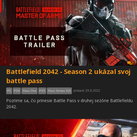
37
Battlefield 2042 - Season 2 ukázal svoj
battle pass
pridané 29.8.2022
PC
PS4
Xbox One
PS5
Xbox Series X|S
Pozrime sa, čo prinesie Battle Pass v druhej sezóne Battlefieldu
2042.