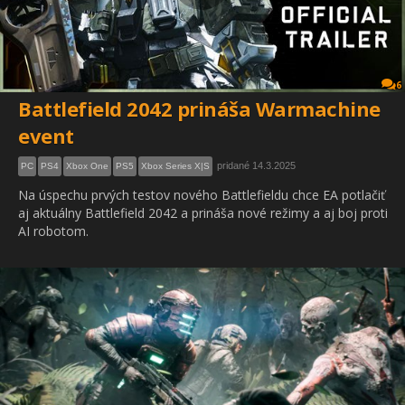
6
Battlefield 2042 prináša Warmachine
event
pridané 14.3.2025
PC
PS4
Xbox One
PS5
Xbox Series X|S
Na úspechu prvých testov nového Battlefieldu chce EA potlačiť
aj aktuálny Battlefield 2042 a prináša nové režimy a aj boj proti
AI robotom.