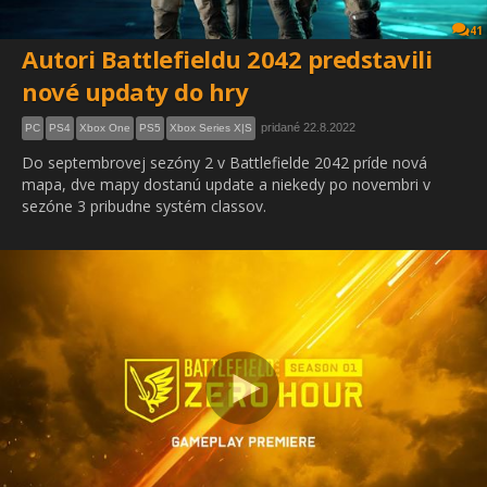
41
Autori Battlefieldu 2042 predstavili
nové updaty do hry
pridané 22.8.2022
PC
PS4
Xbox One
PS5
Xbox Series X|S
Do septembrovej sezóny 2 v Battlefielde 2042 príde nová
mapa, dve mapy dostanú update a niekedy po novembri v
sezóne 3 pribudne systém classov.