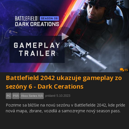
15
Battlefield 2042 ukazuje gameplay zo
sezóny 6 - Dark Cerations
pridané 5.10.2023
PC
PS5
Xbox Series X|S
Pozrime sa bližšie na novú sezónu v Battlefielde 2042, kde príde
nová mapa, zbrane, vozidlá a samozrejme nový season pass.