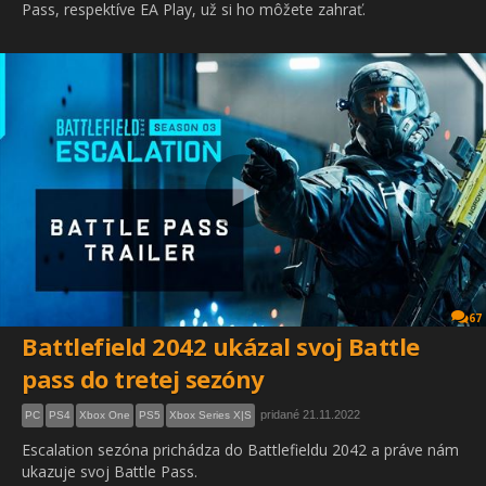
Pass, respektíve EA Play, už si ho môžete zahrať.
67
Battlefield 2042 ukázal svoj Battle
pass do tretej sezóny
pridané 21.11.2022
PC
PS4
Xbox One
PS5
Xbox Series X|S
Escalation sezóna prichádza do Battlefieldu 2042 a práve nám
ukazuje svoj Battle Pass.