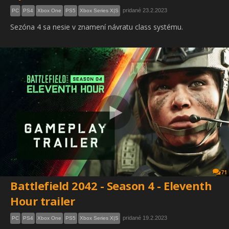
pridané 23.2.2023
PC
PS4
Xbox One
PS5
Xbox Series X|S
Sezóna 4 sa nesie v znamení návratu class systému.
71
Battlefield 2042 - Season 4 - Eleventh
Hour trailer
pridané 19.2.2023
PC
PS4
Xbox One
PS5
Xbox Series X|S