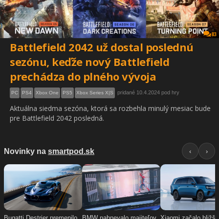
83
Battlefield 2042 už dostal poslednú
sezónu, keďže nový Battlefield
prechádza do plného vývoja
pridané 10.4.2024 pod hry
PC
PS4
Xbox One
PS5
Xbox Series X|S
Aktuálna siedma sezóna, ktorá sa rozbehla minulý mesiac bude
pre Battlefield 2042 posledná.