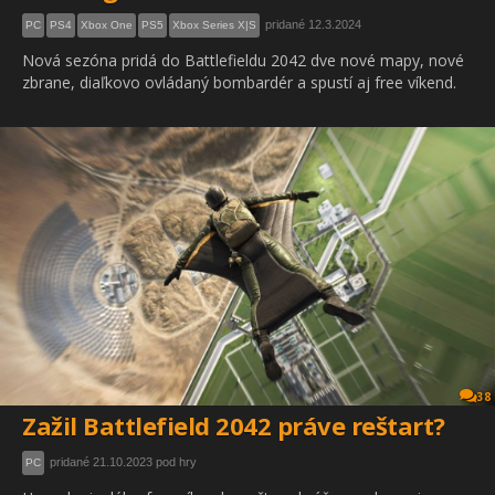
pridané 12.3.2024
PC
PS4
Xbox One
PS5
Xbox Series X|S
Nová sezóna pridá do Battlefieldu 2042 dve nové mapy, nové
zbrane, diaľkovo ovládaný bombardér a spustí aj free víkend.
38
Zažil Battlefield 2042 práve reštart?
pridané 21.10.2023 pod hry
PC