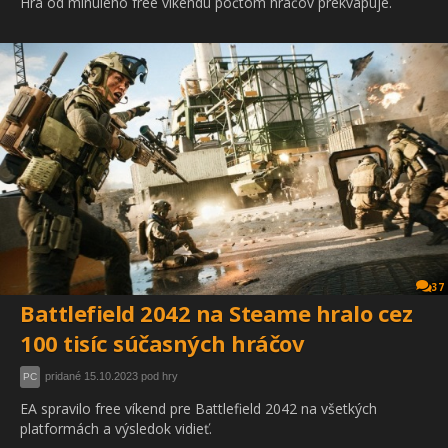
Hra od minulého free víkendu počtom hráčov prekvapuje.
37
Battlefield 2042 na Steame hralo cez
100 tisíc súčasných hráčov
pridané 15.10.2023 pod hry
PC
EA spravilo free víkend pre Battlefield 2042 na všetkých
platformách a výsledok vidieť.