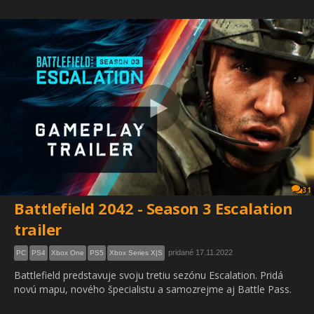
31
Battlefield 2042 - Season 3 Escalation
trailer
pridané 17.11.2022
PC
PS4
Xbox One
PS5
Xbox Series X|S
Battlefield predstavuje svoju tretiu sezónu Escalation. Pridá
novú mapu, nového špecialistu a samozrejme aj Battle Pass.