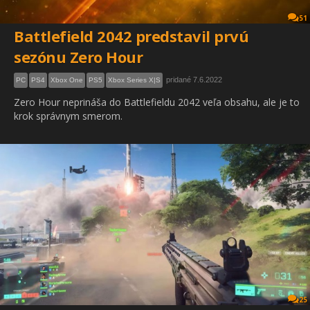
51
Battlefield 2042 predstavil prvú
sezónu Zero Hour
pridané 7.6.2022
PC
PS4
Xbox One
PS5
Xbox Series X|S
Zero Hour neprináša do Battlefieldu 2042 veľa obsahu, ale je to
krok správnym smerom.
25