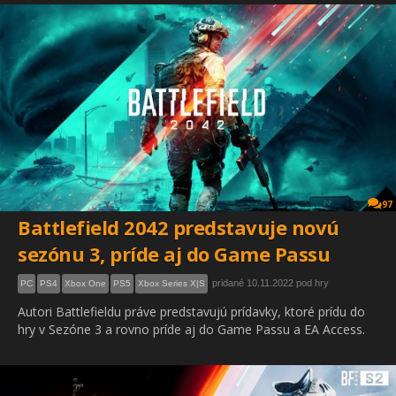
97
Battlefield 2042 predstavuje novú
sezónu 3, príde aj do Game Passu
pridané 10.11.2022 pod hry
PC
PS4
Xbox One
PS5
Xbox Series X|S
Autori Battlefieldu práve predstavujú prídavky, ktoré prídu do
hry v Sezóne 3 a rovno príde aj do Game Passu a EA Access.