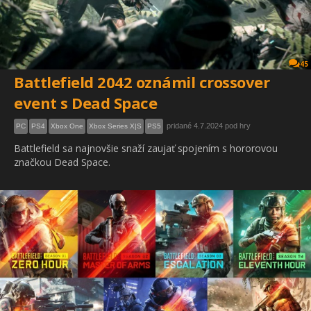
45
Battlefield 2042 oznámil crossover
event s Dead Space
pridané 4.7.2024 pod hry
PC
PS4
Xbox One
Xbox Series X|S
PS5
Battlefield sa najnovšie snaží zaujať spojením s hororovou
značkou Dead Space.