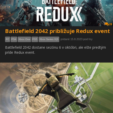
28
Battlefield 2042 približuje Redux event
pridané 15.8.2023 pod hry
PC
PS4
Xbox One
PS5
Xbox Series X|S
Battlefield 2042 dostane sezónu 6 v októbri, ale ešte predtým
príde Redux event.