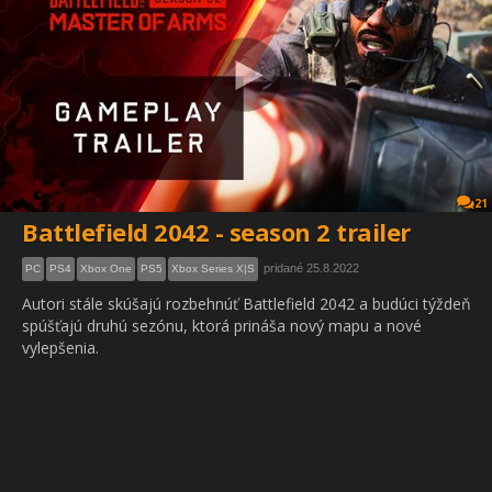
21
Battlefield 2042 - season 2 trailer
pridané 25.8.2022
PC
PS4
Xbox One
PS5
Xbox Series X|S
Autori stále skúšajú rozbehnúť Battlefield 2042 a budúci týždeň
spúšťajú druhú sezónu, ktorá prináša nový mapu a nové
vylepšenia.