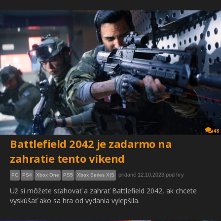
48
Battlefield 2042 je zadarmo na
zahratie tento víkend
pridané 12.10.2023 pod hry
PC
PS4
Xbox One
PS5
Xbox Series X|S
Už si môžete sťahovať a zahrať Battlefield 2042, ak chcete
vyskúšať ako sa hra od vydania vylepšila.