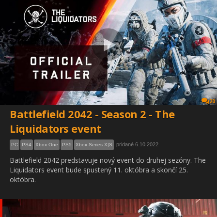
20
Battlefield 2042 - Season 2 - The
Liquidators event
pridané 6.10.2022
PC
PS4
Xbox One
PS5
Xbox Series X|S
Battlefield 2042 predstavuje nový event do druhej sezóny. The
Liquidators event bude spustený 11. októbra a skončí 25.
októbra.