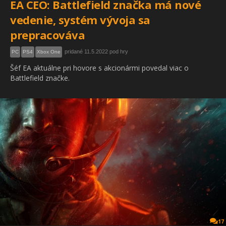
EA CEO: Battlefield značka má nové
vedenie, systém vývoja sa
prepracováva
pridané 11.5.2022 pod hry
PC
PS4
Xbox One
Šéf EA aktuálne pri hovore s akcionármi povedal viac o
Battlefield značke.
17