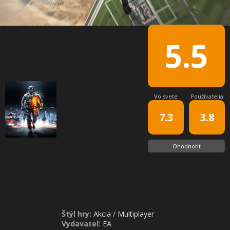
5.5
Vo svete
Používatelia
7.3
3.8
Ohodnotiť
Štýl hry:
Akcia
/
Multiplayer
Vydavateľ:
EA