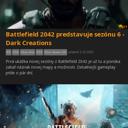
34
Battlefield 2042 predstavuje sezónu 6 -
Dark Creations
pridané 2.10.2023
PC
PS4
Xbox One
PS5
Xbox Series X|S
Prvá ukážka novej sezóny z Battlefield 2042 je už tu a ponúka
zatiaľ náznak novej mapy a možnosti. Detailnejší gameplay
príde o pár dní.