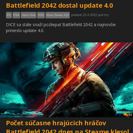
Battlefield 2042 dostal update 4.0
pridané 20.4.2022 pod hry
PC
PS4
Xbox One
PS5
Xbox Series X|S
DICE sa stále snaží pozliepať Battlefield 2042 a najnovšie
prinieslo update 4.0.
94
Počet súčasne hrajúcich hráčov
Battlefield 2042 dnes na Steame klesol