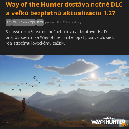
Way of the Hunter dostáva nočné DLC
a veľkú bezplatnú aktualizáciu 1.27
pridané 11.6.2025 pod hry
PC
Xbox Series X|S
PS5
S novými možnosťami nočného lovu a detailným HUD
prispôsobením sa Way of the Hunter opäť posúva bližšie k
realistickému loveckému zážitku.
7