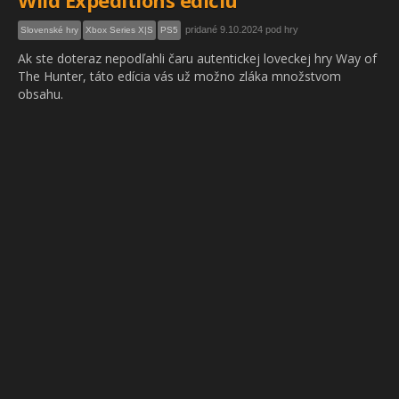
Wild Expeditions edíciu
pridané 9.10.2024 pod hry
Slovenské hry
Xbox Series X|S
PS5
Ak ste doteraz nepodľahli čaru autentickej loveckej hry Way of
The Hunter, táto edícia vás už možno zláka množstvom
obsahu.