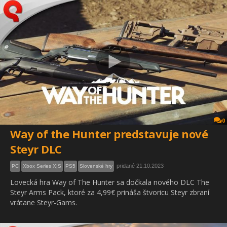
0
Way of the Hunter predstavuje nové
Steyr DLC
pridané 21.10.2023
PC
Xbox Series X|S
PS5
Slovenské hry
Lovecká hra Way of The Hunter sa dočkala nového DLC The
Steyr Arms Pack, ktoré za 4,99€ prináša štvoricu Steyr zbraní
vrátane Steyr-Gams.