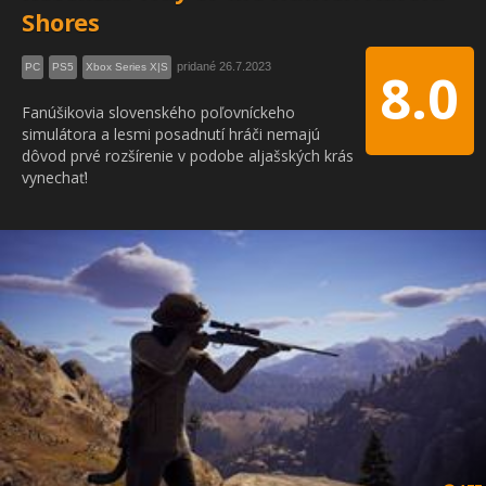
Shores
pridané 26.7.2023
PC
PS5
Xbox Series X|S
8.0
Fanúšikovia slovenského poľovníckeho
simulátora a lesmi posadnutí hráči nemajú
dôvod prvé rozšírenie v podobe aljašských krás
vynechať!