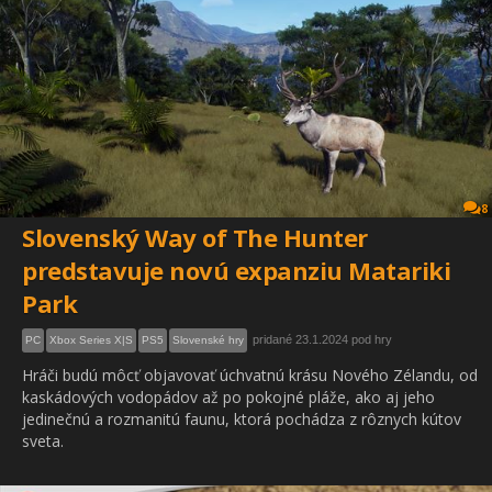
8
Slovenský Way of The Hunter
predstavuje novú expanziu Matariki
Park
pridané 23.1.2024 pod hry
PC
Xbox Series X|S
PS5
Slovenské hry
Hráči budú môcť objavovať úchvatnú krásu Nového Zélandu, od
kaskádových vodopádov až po pokojné pláže, ako aj jeho
jedinečnú a rozmanitú faunu, ktorá pochádza z rôznych kútov
sveta.