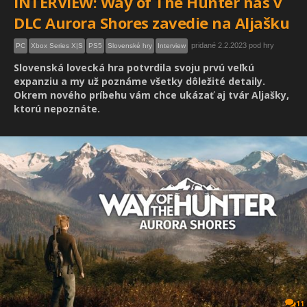
INTERVIEW: Way of The Hunter nás v
DLC Aurora Shores zavedie na Aljašku
pridané 2.2.2023 pod hry
PC
Xbox Series X|S
PS5
Slovenské hry
Interview
Slovenská lovecká hra potvrdila svoju prvú veľkú
expanziu a my už poznáme všetky dôležité detaily.
Okrem nového príbehu vám chce ukázať aj tvár Aljašky,
ktorú nepoznáte.
11