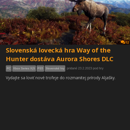
12
Slovenská lovecká hra Way of the
Hunter dostáva Aurora Shores DLC
pridané 23.2.2023 pod hry
PC
Xbox Series X|S
PS5
Slovenské hry
Vydajte sa loviť nové trofeje do rozmanitej prírody Aljašky.