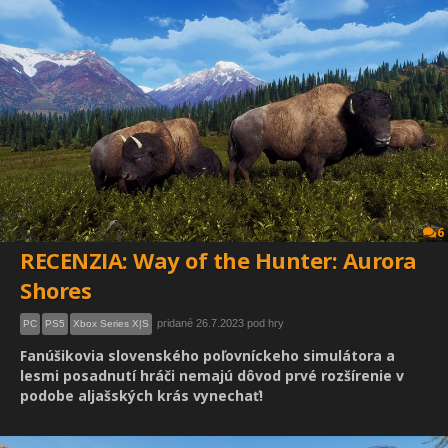
6
RECENZIA: Way of the Hunter: Aurora
Shores
pridané 26.7.2023 pod hry
PC
PS5
Xbox Series X|S
Fanúšikovia slovenského poľovníckeho simulátora a
lesmi posadnutí hráči nemajú dôvod prvé rozšírenie v
podobe aljašských krás vynechať!