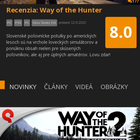
177
Recenzia: Way of the Hunter
pridané 12.8.2022
PC
PS5
PC
Xbox Series X|S
8.0
Slovenské poľovnícke potulky po amerických
lesoch sú na vrchole loveckých simulátorov a
ponúknu obsah nielen pre skúsených
poľovníkov, ale aj pre úplných amatérov. Lovu zdar!
NOVINKY
ČLÁNKY
VIDEÁ
OBRÁZKY