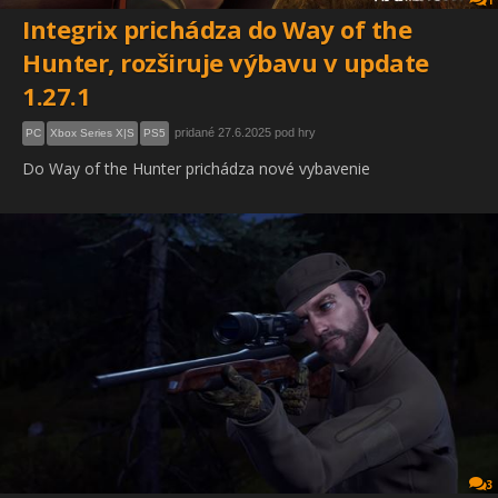
1
Integrix prichádza do Way of the
Hunter, rozširuje výbavu v update
1.27.1
pridané 27.6.2025 pod hry
PC
Xbox Series X|S
PS5
Do Way of the Hunter prichádza nové vybavenie
3