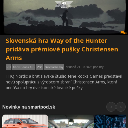
3
Slovenská hra Way of the Hunter
pridáva prémiové pušky Christensen
Arms
pridané 21.10.2025 pod hry
PC
Xbox Series X|S
PS5
Slovenské hry
THQ Nordic a bratislavské štúdio Nine Rocks Games predstavili
novú spoluprácu s výrobcom zbraní Christensen Arms, ktorá
prináša do hry dve ikonické lovecké pušky.