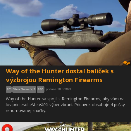
0
Way of the Hunter dostal balíček s
výzbrojou Remington Firearms
pridané 18.6.2024
PC
Xbox Series X|S
PS5
Way of the Hunter sa spojil s Remington Firearms, aby vám na
lov priniesol ešte väčší výber zbraní. Prídavok obsahuje 4 pušky
renomovanej značky.