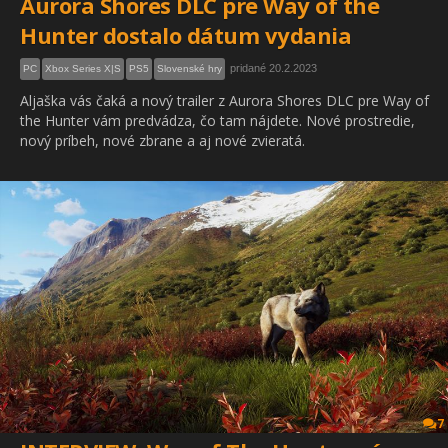
Aurora Shores DLC pre Way of the
Hunter dostalo dátum vydania
pridané 20.2.2023
PC
Xbox Series X|S
PS5
Slovenské hry
Aljaška vás čaká a nový trailer z Aurora Shores DLC pre Way of
the Hunter vám predvádza, čo tam nájdete. Nové prostredie,
nový príbeh, nové zbrane a aj nové zvieratá.
7