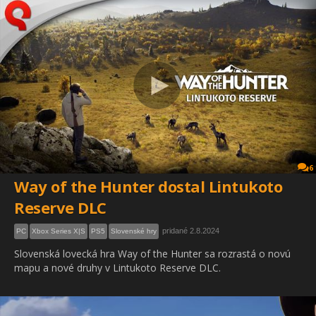
6
Way of the Hunter dostal Lintukoto
Reserve DLC
pridané 2.8.2024
PC
Xbox Series X|S
PS5
Slovenské hry
Slovenská lovecká hra Way of the Hunter sa rozrastá o novú
mapu a nové druhy v Lintukoto Reserve DLC.