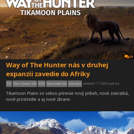
39
Way of The Hunter nás v druhej
expanzii zavedie do Afriky
pridané 7.7.2023 pod hry
PC
Xbox Series X|S
PS5
Slovenské hry
Interview
Tikamoon Plains so sebou prinesie nový príbeh, nové zvieratká,
nové prostredie a aj nové zbrane.