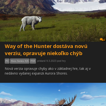
2
Way of the Hunter dostáva novú
verziu, opravuje niekoľko chýb
pridané 9.3.2023 pod hry
PC
Xbox Series X|S
PS5
Nová verzia opravuje chyby ako v základnej hre, tak aj v
nedávno vydanej expanzii Aurora Shores.