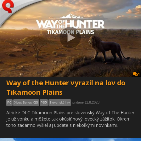
1
Way of the Hunter vyrazil na lov do
Tikamoon Plains
pridané 11.8.2023
PC
Xbox Series X|S
PS5
Slovenské hry
Africké DLC Tikamoon Plains pre slovenský Way of The Hunter
je už vonku a môžete tak okúsiť nový lovecký zážitok. Okrem
toho zadarmo vyšiel aj update s niekoľkými novinkami.