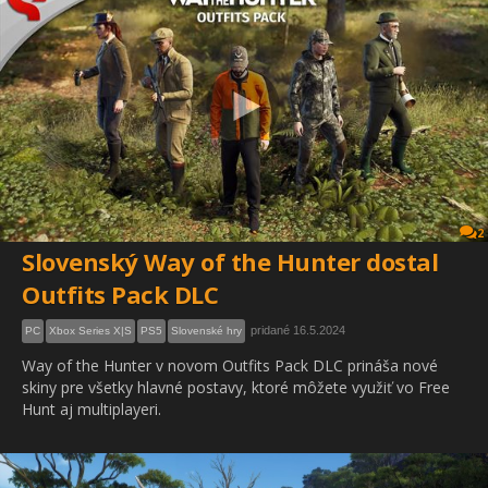
2
Slovenský Way of the Hunter dostal
Outfits Pack DLC
pridané 16.5.2024
PC
Xbox Series X|S
PS5
Slovenské hry
Way of the Hunter v novom Outfits Pack DLC prináša nové
skiny pre všetky hlavné postavy, ktoré môžete využiť vo Free
Hunt aj multiplayeri.