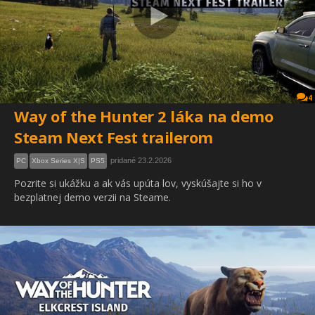
4
Way of the Hunter 2 láka na demo
Steam Next Fest trailerom
pridané 23.2.2026
PC
Xbox Series X|S
PS5
Pozrite si ukážku a ak vás upúta lov, vyskúšajte si ho v
bezplatnej demo verzii na Steame.