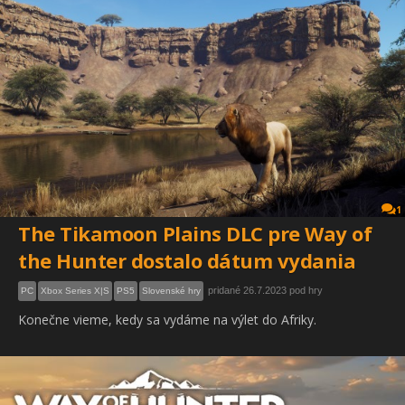
1
The Tikamoon Plains DLC pre Way of
the Hunter dostalo dátum vydania
pridané 26.7.2023 pod hry
PC
Xbox Series X|S
PS5
Slovenské hry
Konečne vieme, kedy sa vydáme na výlet do Afriky.