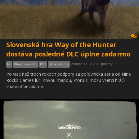
3
Slovenská hra Way of the Hunter
dostáva posledné DLC úplne zadarmo
pridané 17.12.2025 pod hry
PC
Xbox Series X|S
PS5
Slovenské hry
Po viac než troch rokoch podpory sa poľovnícka séria od Nine
Rocks Games lúči novou mapou, ktorú si môžu všetci hráči
stiahnuť bezplatne.