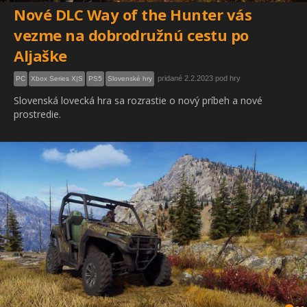
Nové DLC Way of the Hunter vás
vezme na dobrodružnú cestu po
Aljaške
pridané 2.2.2023 pod hry
PC
Xbox Series X|S
PS5
Slovenské hry
Slovenská lovecká hra sa rozrastie o nový príbeh a nové
prostredie.