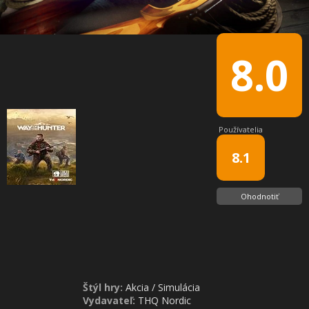
8.0
Používatelia
8.1
Ohodnotiť
Štýl hry:
Akcia
/
Simulácia
Vydavateľ:
THQ Nordic