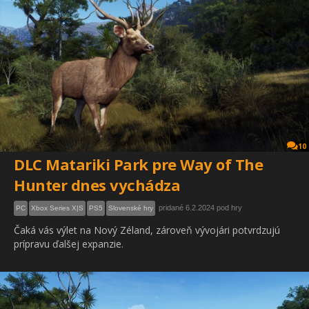
10
DLC Matariki Park pre Way of The
Hunter dnes vychádza
pridané 6.2.2024 pod hry
PC
Xbox Series X|S
PS5
Slovenské hry
Čaká vás výlet na Nový Zéland, zároveň vývojári potvrdzujú
prípravu ďalšej expanzie.