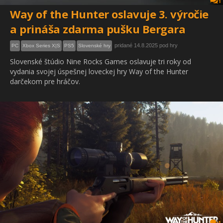
1
Way of the Hunter oslavuje 3. výročie
a prináša zdarma pušku Bergara
pridané 14.8.2025 pod hry
PC
Xbox Series X|S
PS5
Slovenské hry
Slovenské štúdio Nine Rocks Games oslavuje tri roky od
vydania svojej úspešnej loveckej hry Way of the Hunter
darčekom pre hráčov.