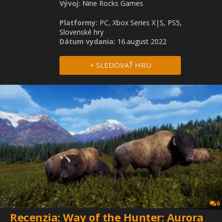
Vývoj:
Nine Rocks Games
Platformy:
PC, Xbox Series X|S, PS5,
Slovenské hry
Dátum vydania:
16.august 2022
+ SLEDOVAŤ HRU
6
Recenzia: Way of the Hunter: Aurora