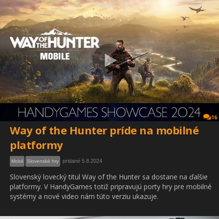
16
Way of the Hunter príde na mobilné
platformy
pridané 5.8.2024
Mobil
Slovenské hry
Slovenský lovecký titul Way of the Hunter sa dostane na ďalšie
platformy. V HandyGames totiž pripravujú porty hry pre mobilné
systémy a nové video nám túto verziu ukazuje.