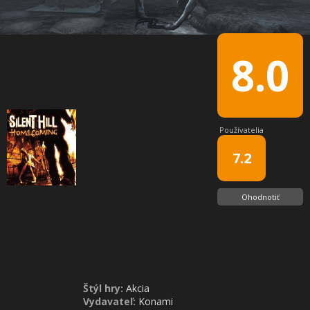
8.0
Používatelia
7.2
Ohodnotiť
Štýl hry:
Akcia
Vydavateľ:
Konami