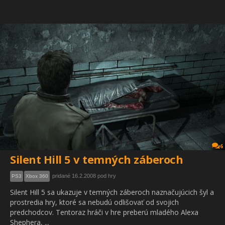
6
Silent Hill 5 v temných záberoch
pridané 16.2.2008 pod hry
PS3
Xbox 360
Silent Hill 5 sa ukazuje v temných záberoch naznačujúcich šyl a
prostredia hry, ktoré sa nebudú odlišovať od svojich
predchodcov. Tentoraz hráči v hre preberú mladého Alexa
Shephera, ...