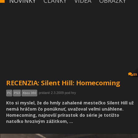
NOVINKY
ČLÁNKY
VIDEÁ
OBRÁZKY
89
RECENZIA: Silent Hill: Homecoming
pridané 2.3.2009 pod hry
PC
PS3
Xbox 360
Kto si myslel, že do hmly zahalené mestečko Silent Hill už
nemá hráčom čo ponúknuť, uvažoval veľmi unáhlene.
Homecoming, najnovší prírastok do série je totižto
natoľko hrozivým zážitkom, ...