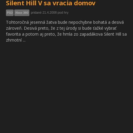
Silent Hill V sa vracia domov
pridané 21.4.2008 pod hry
PS3
Xbox 360
Tohtoročná jesenná žatva bude nepochybne bohatá a desivá
zároveň. Desivá preto, že z tej úrody si bude ťažké vybrať
favorita a potom aj preto, že hmla zo zapadákova Silent Hill sa
zhmotní ...