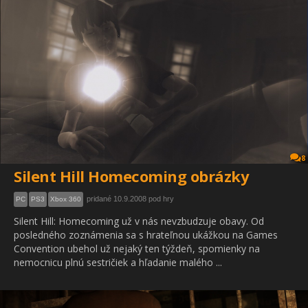
8
Silent Hill Homecoming obrázky
pridané 10.9.2008 pod hry
PC
PS3
Xbox 360
Silent Hill: Homecoming už v nás nevzbudzuje obavy. Od
posledného zoznámenia sa s hrateľnou ukážkou na Games
Convention ubehol už nejaký ten týždeň, spomienky na
nemocnicu plnú sestričiek a hľadanie malého ...