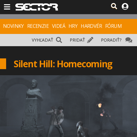
NOVINKY
RECENZIE
VIDEÁ
HRY
HARDVÉR
FÓRUM
VYHĽADAŤ
PRIDAŤ
PORADIŤ?
Silent Hill: Homecoming