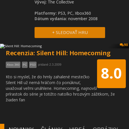
Vývoj:
The Collective
Platformy:
PS3, PC, Xbox360
Dátum vydania:
november 2008
+ SLEDOVAŤ HRU
90
Recenzia: Silent Hill: Homecoming
pridané 2.3.2009
Xbox 360
PC
PS3
8.0
Kto si myslel, že do hmly zahalené mestečko
Silent Hill už nemá hráčom čo ponúknuť,
uvažoval veľmi unáhlene. Homecoming, najnovší
prírastok do série je totižto natoľko hrozivým zážitkom, že
žiaden fan