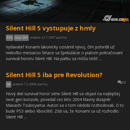
16
Silent Hill 5 vystupuje z hmly
pridané 12.7.2007 pod hry
PS3
Xbox 360
Vydavateľ Konami lakonicky oznámil vývoj, čím potvrdil už
niekoľko mesiacov šíriace sa špekulácie o piatom pokračovaní
survival hororu Silent Hill. Na päťku sa môžu tešiť ...
Silent Hill 5 iba pre Revolution?
32
pridané 7.2.2006 pod hry
Wii
Nový diel survival horor série Silent Hill sa objaví na najlepšej
next-gen konzole, povedal cez leto 2004 hlavný dizajnér
Masashi Tsuboyama. Autori sa v tom období rozhodovali, či to
bude PS3 alebo Xbox360. Zdá sa, že Konami sa už rozhodlo.
Silent Hill ...