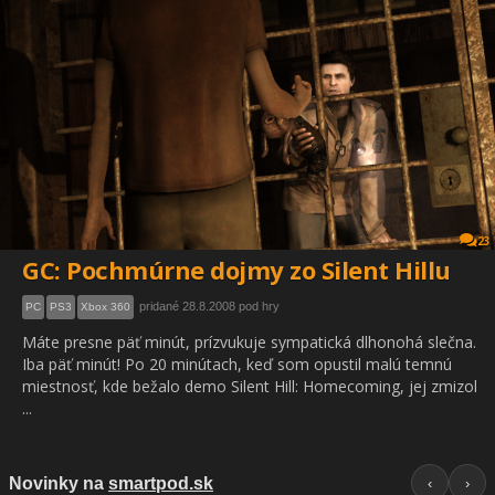
23
GC: Pochmúrne dojmy zo Silent Hillu
pridané 28.8.2008 pod hry
PC
PS3
Xbox 360
Máte presne päť minút, prízvukuje sympatická dlhonohá slečna.
Iba päť minút! Po 20 minútach, keď som opustil malú temnú
miestnosť, kde bežalo demo Silent Hill: Homecoming, jej zmizol
...