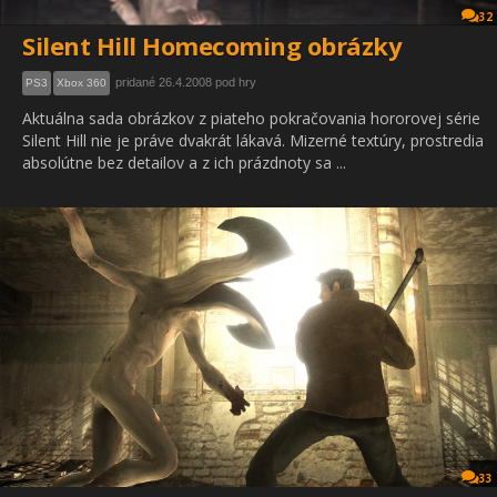
32
Silent Hill Homecoming obrázky
pridané 26.4.2008 pod hry
PS3
Xbox 360
Aktuálna sada obrázkov z piateho pokračovania hororovej série
Silent Hill nie je práve dvakrát lákavá. Mizerné textúry, prostredia
absolútne bez detailov a z ich prázdnoty sa ...
33