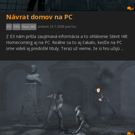
6
Návrat domov na PC
pridané 19.7.2008 pod hry
PC
PS3
Xbox 360
Z E3 nám prišla zaujímavá informácia a to ohlásenie Silent Hill:
Homecoming aj na PC. Reálne sa to aj čakalo, keďže na PC
sme videli aj predošlé tituly. Teraz už vieme, že si hru užijú ...
6