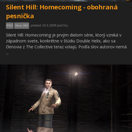
Silent Hill: Homecoming - obohraná
pesnička
pridané 16.5.2008 pod hry
PS3
Xbox 360
Silent Hill: Homecoming je prvým dielom série, ktorý vzniká v
západnom svete, konkrétne v štúdiu Double Helix, ako sa
členovia z The Collective teraz volajú. Podľa slov autorov nemá
...