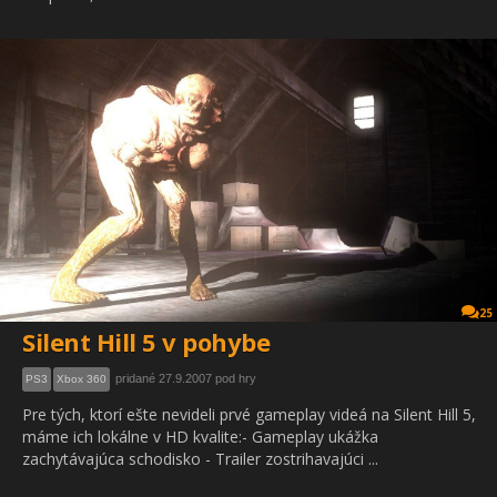
25
Silent Hill 5 v pohybe
pridané 27.9.2007 pod hry
PS3
Xbox 360
Pre tých, ktorí ešte nevideli prvé gameplay videá na Silent Hill 5,
máme ich lokálne v HD kvalite:- Gameplay ukážka
zachytávajúca schodisko - Trailer zostrihavajúci ...