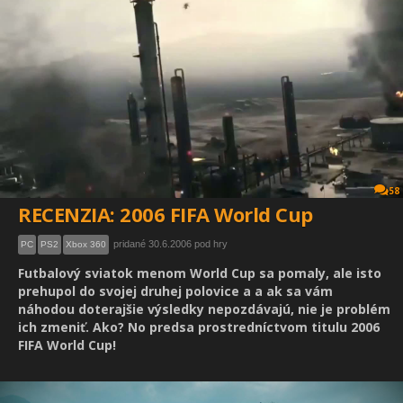
58
RECENZIA: 2006 FIFA World Cup
pridané 30.6.2006 pod hry
PC
PS2
Xbox 360
Futbalový sviatok menom World Cup sa pomaly, ale isto
prehupol do svojej druhej polovice a a ak sa vám
náhodou doterajšie výsledky nepozdávajú, nie je problém
ich zmeniť. Ako? No predsa prostredníctvom titulu 2006
FIFA World Cup!