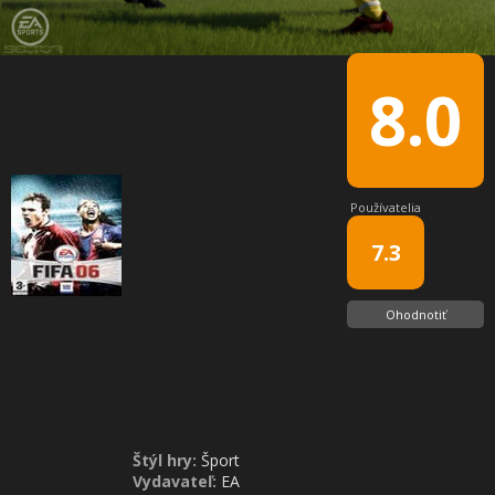
8.0
Používatelia
7.3
Ohodnotiť
Štýl hry:
Šport
Vydavateľ:
EA