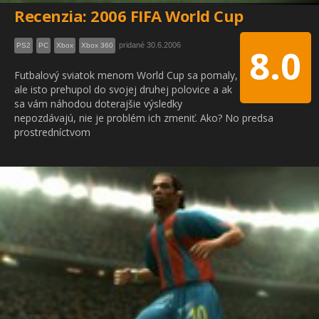
Recenzia: 2006 FIFA World Cup
pridané 30.6.2006
PS2
PC
Xbox
Xbox 360
8.0
Futbalový sviatok menom World Cup sa pomaly,
ale isto prehupol do svojej druhej polovice a ak
sa vám náhodou doterajšie výsledky
nepozdávajú, nie je problém ich zmeniť. Ako? No predsa
prostredníctvom