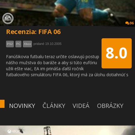
96
Recenzia: FIFA 06
pridané 19.10.2005
PS2
PC
Xbox
8.0
Fanúšikovia futbalu teraz určite oslavujú postup
nášho mužstva do baráže a aby si túto eufóriu
užili ešte viac, EA im prináša ďalší ročník
futbalového simulátoru FIFA 06, ktorý má za úlohu dotiahnúť s
NOVINKY
ČLÁNKY
VIDEÁ
OBRÁZKY