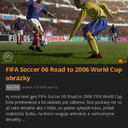
44
FIFA Soccer 06 Road to 2006 World Cup
obrázky
pridané 3.10.2005 pod hry
Xbox 360
Aj nová next-gen FIFA Soccer 06 Road to 2006 FIFA World Cup
bola predvedená a EA ukázalo pár záberov. Síce postavy nie sú
až také detailné ako v NBA, no pekne vylepšili trávu, pridali
realistickú fyziku, na ktorú reagujú animácie a samozrejme
desiatky ...