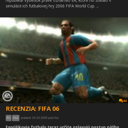
republika! Výsledok práve oznámilo EA, ktoré ho získalo v
simulácii ich futbalovej hry 2006 FIFA World Cup. ...
96
RECENZIA: FIFA 06
pridané 19.10.2005 pod hry
PC
PS2
Fanúšikovia futbalu teraz určite oslavujú postup nášho