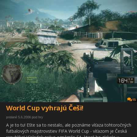
15
World Cup vyhrajú Češi!
pridané 5.6.2006 pod hry
A je to tu! Ešte sa to nestalo, ale poznáme víťaza tohtoročných
futbalových majstrovstiev FIFA World Cup - víťazom je Česká