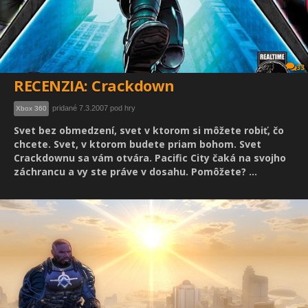
33
RECENZIA: Crackdown
pridané 7.3.2007 pod hry
Xbox 360
Svet bez obmedzení, svet v ktorom si môžete robiť, čo
chcete. Svet, v ktorom budete priam bohom. Svet
Crackdownu sa vám otvára. Pacific City čaká na svojho
záchrancu a vy ste práve v dosahu. Pomôžete? ...