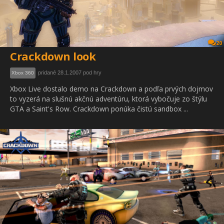
20
Crackdown look
pridané 28.1.2007 pod hry
Xbox 360
Xbox Live dostalo demo na Crackdown a podľa prvých dojmov
to vyzerá na slušnú akčnú adventúru, ktorá vybočuje zo štýlu
GTA a Saint's Row. Crackdown ponúka čistú sandbox ...