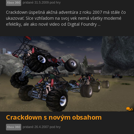
pridané 31.5.2009 pod hry
Xbox 360
Crackdown úspešná akčná adventúra z roku 2007 má stále čo
ukazovať. Síce vzhľadom na svoj vek nemá všetky moderné
efektíky, ale ako nové video od Digital Foundry ...
5
Crackdown s novým obsahom
pridané 26.4.2007 pod hry
Xbox 360