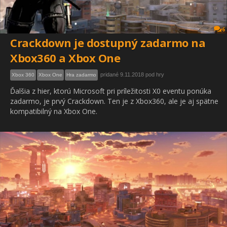
6
Crackdown je dostupný zadarmo na
Xbox360 a Xbox One
pridané 9.11.2018 pod hry
Xbox 360
Xbox One
Hra zadarmo
Ďalšia z hier, ktorú Microsoft pri príležitosti X0 eventu ponúka
zadarmo, je prvý Crackdown. Ten je z Xbox360, ale je aj spätne
kompatibilný na Xbox One.