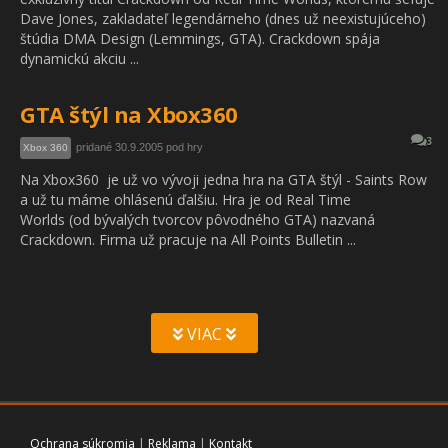
Dave Jones, zakladateľ legendárneho (dnes už neexistujúceho)
štúdia DMA Design (Lemmings, GTA). Crackdown spája
dynamickú akciu ...
GTA štýl na Xbox360
3
pridané 30.9.2005 pod hry
Xbox 360
Na Xbox360 je už vo vývoji jedna hra na GTA štýl - Saints Row
a už tu máme ohlásenú ďalšiu. Hra je od Real Time
Worlds (od bývalých tvorcov pôvodného GTA) nazvaná
Crackdown. Firma už pracuje na All Points Bulletin ...
VIAC
Ochrana súkromia
|
Reklama
|
Kontakt