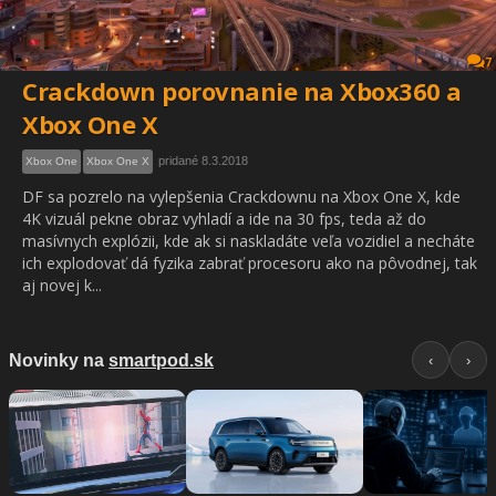
7
Crackdown porovnanie na Xbox360 a
Xbox One X
pridané 8.3.2018
Xbox One
Xbox One X
DF sa pozrelo na vylepšenia Crackdownu na Xbox One X, kde
4K vizuál pekne obraz vyhladí a ide na 30 fps, teda až do
masívnych explózii, kde ak si naskladáte veľa vozidiel a necháte
ich explodovať dá fyzika zabrať procesoru ako na pôvodnej, tak
aj novej k...