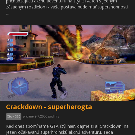
prichádzajúcu akčnú adventúru na štýl GTA, len s jedným
zásadným rozdielom - vaša postava bude mať supershopnosti.
...
9
Crackdown - superherogta
pridané 9.7.2006 pod hry
Xbox 360
Keď dnes spomíname GTA štýl hier, dajme si aj Crackdown, na
jeseň očakávanú superhrdinskú akčnú adventúru. Teda