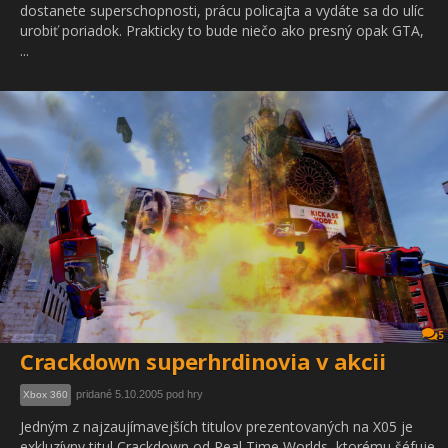
dostanete superschopnosti, prácu policajta a vydáte sa do ulíc
urobiť poriadok. Prakticky to bude niečo ako presný opak GTA,
...
5
Crackdown superhrdinovia v akcii
pridané 5.10.2005 pod hry
Xbox 360
Jedným z najzaujímavejších titulov prezentovaných na X05 je
exkluzívny titul Crackdown od Real Time Worlds, ktorému šéfuje