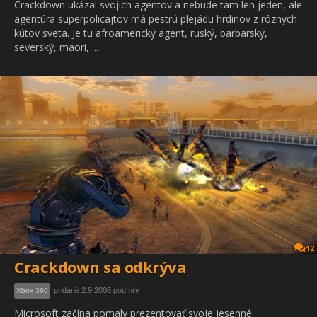
Crackdown ukázal svojich agentov a nebude tam len jeden, ale
agentúra superpolicajtov má pestrú plejádu hrdinov z rôznych
kútov sveta. Je tu afroamerický agent, ruský, barbarský,
severský, maori, ...
12
Crackdown sa odkrýva
pridané 2.9.2006 pod hry
Xbox 360
Microsoft začína pomaly prezentovať svoje jesenné