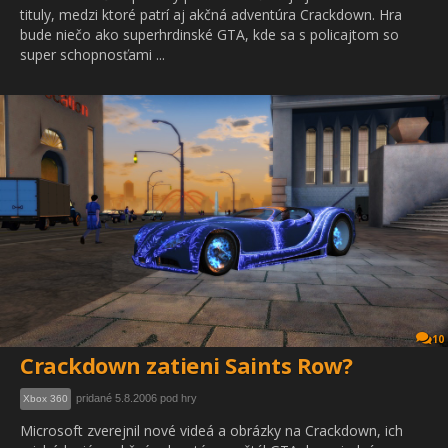
tituly, medzi ktoré patrí aj akčná adventúra Crackdown. Hra
bude niečo ako superhrdinské GTA, kde sa s policajtom so
super schopnosťami ...
10
Crackdown zatieni Saints Row?
pridané 5.8.2006 pod hry
Xbox 360
Microsoft zverejnil nové videá a obrázky na Crackdown, ich