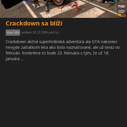
28
Crackdown sa blíži
pridané 28.12.2006 pod hry
Xbox 360
Crackdown akčná superhrdinská adventúra ala GTA nakoniec
nevyjde začiatkom leta ako bolo naznačované, ale už teraz vo
februári. Konkrétne to bude 23. februára s tým, že už 18.
januára ...