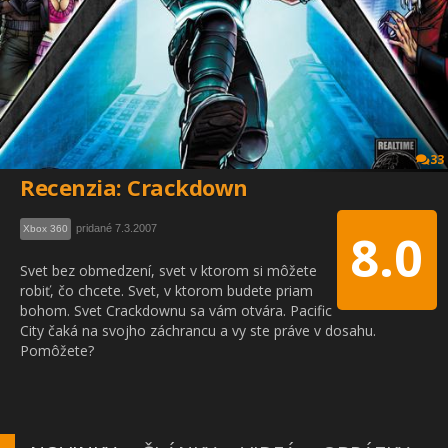
33
Recenzia: Crackdown
pridané 7.3.2007
Xbox 360
8.0
Svet bez obmedzení, svet v ktorom si môžete
robiť, čo chcete. Svet, v ktorom budete priam
bohom. Svet Crackdownu sa vám otvára. Pacific
City čaká na svojho záchrancu a vy ste práve v dosahu.
Pomôžete?