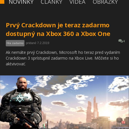
NOVINKY
ČLÁNKY
VIDEÁ
OBRÁZKY
Prvý Crackdown je teraz zadarmo
dostupný na Xbox 360 a Xbox One
4
pridané 7.2.2019
Hra zadarmo
Ak nemáte prvý Crackdown, Microsoft ho teraz pred vydaním
Crackdown 3 sprístupnil zadarmo na Xbox Live. Môžete si ho
aktvivovať.