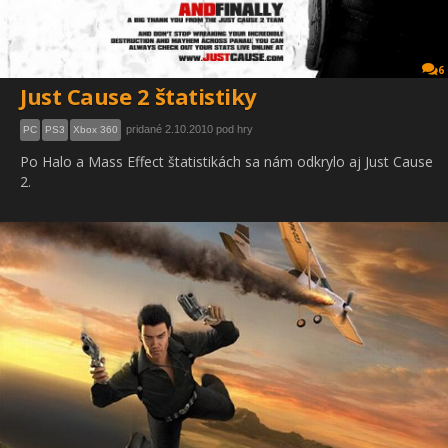
6
Just Cause 2 štatistiky
pridané 2.10.2010 pod hry
PC
PS3
Xbox 360
Po Halo a Mass Effect štatistikách sa nám odkrylo aj Just Cause
2.