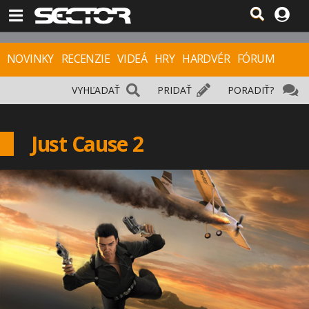
NOVINKY
RECENZIE
VIDEÁ
HRY
HARDVÉR
FÓRUM
VYHĽADAŤ
PRIDAŤ
PORADIŤ?
Just Cause 2