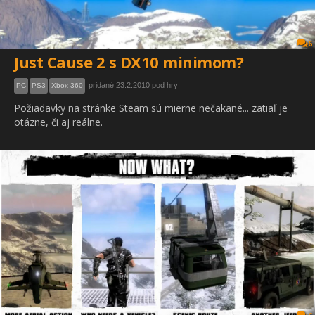
6
Just Cause 2 s DX10 minimom?
pridané 23.2.2010 pod hry
PC
PS3
Xbox 360
Požiadavky na stránke Steam sú mierne nečakané... zatiaľ je
otázne, či aj reálne.