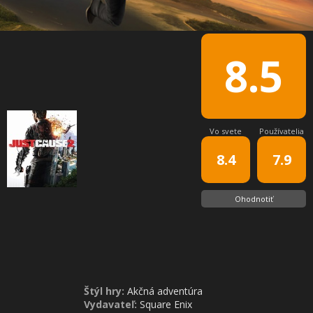
8.5
Vo svete
Používatelia
8.4
7.9
Ohodnotiť
Štýl hry:
Akčná adventúra
Vydavateľ:
Square Enix