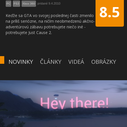
pridané 9.4.2010
PC
PS3
Xbox 360
8.5
Keďže sa GTA vo svojej poslednej časti zmenilo
na príliš seriózne, na ničím neobmedzenú akčno-
adventúrovú zábavu potrebujete niečo iné -
potrebujete Just Cause 2.
NOVINKY
ČLÁNKY
VIDEÁ
OBRÁZKY