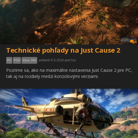
6
Technické pohľady na Just Cause 2
pridané 8.3.2010 pod hry
PC
PS3
Xbox 360
Pozrime sa, ako na maximálne nastavenia Just Cause 2 pre PC,
tak aj na rozdiely medzi konzolovými verziami.