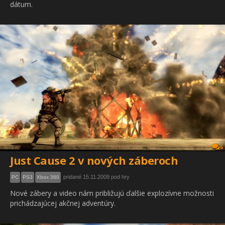
dátum.
6
Just Cause 2 v nových záberoch
pridané 15.11.2009 pod hry
PC
PS3
Xbox 360
Nové zábery a video nám približujú ďalšie explozívne možnosti
prichádzajúcej akčnej adventúry.