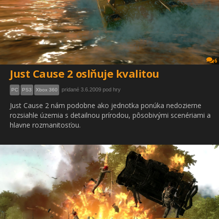
6
Just Cause 2 oslňuje kvalitou
pridané 3.6.2009 pod hry
PC
PS3
Xbox 360
Just Cause 2 nám podobne ako jednotka ponúka nedozierne
rozsiahle územia s detailnou prírodou, pôsobivými scenériami a
hlavne rozmanitosťou.