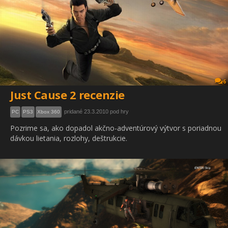
6
Just Cause 2 recenzie
pridané 23.3.2010 pod hry
PC
PS3
Xbox 360
Pozrime sa, ako dopadol akčno-adventúrový výtvor s poriadnou
dávkou lietania, rozlohy, deštrukcie.