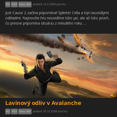
pridané 10.2.2009 pod hry
PC
PS3
Xbox 360
Just Cause 2 začína pripomínať Splinter Cella a trpí neustálymi
odkladmi. Najnovšie hru neuvidíme túto jar, ale až túto jeseň,
čo presne pripomína situáciu z minulého roku. ...
6
Lavínový odliv v Avalanche
pridané 28.10.2008 pod hry
PC
PS3
Xbox 360