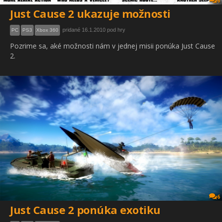
6
Just Cause 2 ukazuje možnosti
pridané 16.1.2010 pod hry
PC
PS3
Xbox 360
Pozrime sa, aké možnosti nám v jednej misii ponúka Just Cause
2.
6
Just Cause 2 ponúka exotiku