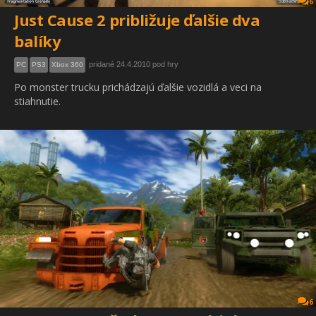
6
Just Cause 2 približuje ďalšie dva
balíky
pridané 24.4.2010 pod hry
PC
PS3
Xbox 360
Po monster trucku prichádzajú ďalšie vozidlá a veci na
stiahnutie.
6