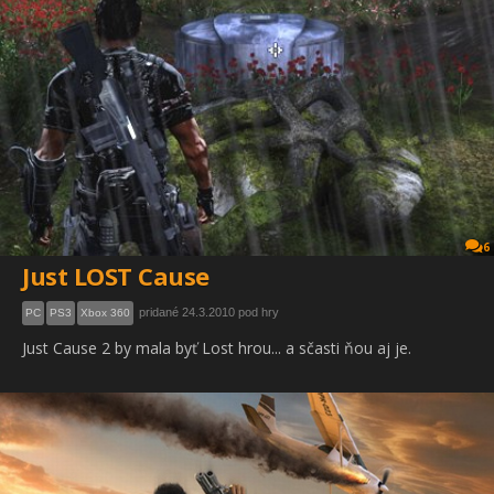
6
Just LOST Cause
pridané 24.3.2010 pod hry
PC
PS3
Xbox 360
Just Cause 2 by mala byť Lost hrou... a sčasti ňou aj je.