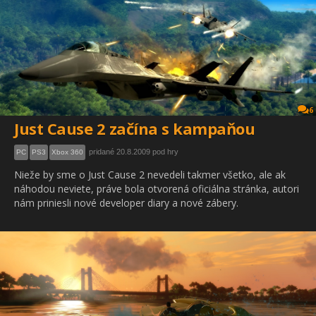
6
Just Cause 2 začína s kampaňou
pridané 20.8.2009 pod hry
PC
PS3
Xbox 360
Nieže by sme o Just Cause 2 nevedeli takmer všetko, ale ak
náhodou neviete, práve bola otvorená oficiálna stránka, autori
nám priniesli nové developer diary a nové zábery.