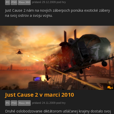
pridané 29.12.2009 pod hry
PC
PS3
Xbox 360
Just Cause 2 nám na nových záberpoch ponúka exotické zábery
na svoj ostrov a svoju vojnu.
6
Just Cause 2 v marci 2010
pridané 24.11.2009 pod hry
PC
PS3
Xbox 360
Druhé oslobodzovanie diktátorom utláčanej krajiny dostalo svoj