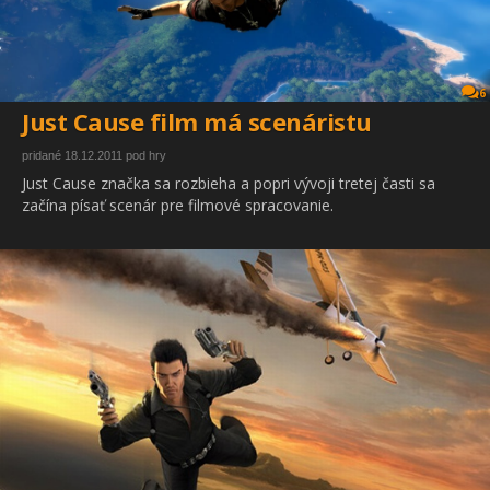
6
Just Cause film má scenáristu
pridané 18.12.2011 pod hry
Just Cause značka sa rozbieha a popri vývoji tretej časti sa
začína písať scenár pre filmové spracovanie.