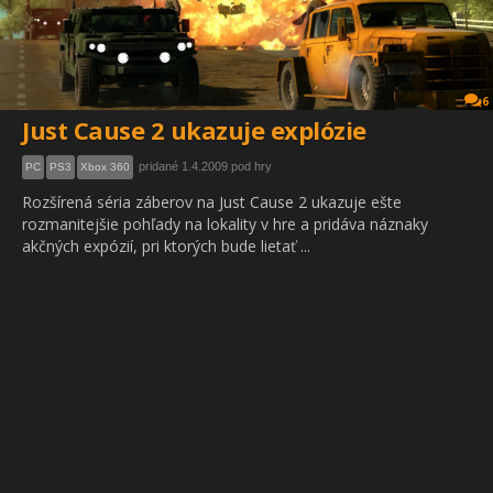
6
Just Cause 2 ukazuje explózie
pridané 1.4.2009 pod hry
PC
PS3
Xbox 360
Rozšírená séria záberov na Just Cause 2 ukazuje ešte
rozmanitejšie pohľady na lokality v hre a pridáva náznaky
akčných expózií, pri ktorých bude lietať ...