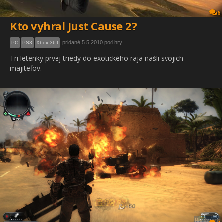
6
Kto vyhral Just Cause 2?
pridané 5.5.2010 pod hry
PC
PS3
Xbox 360
Tri letenky prvej triedy do exotického raja našli svojich
majiteľov.