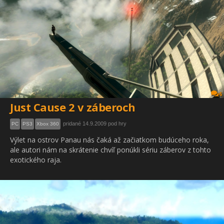
6
Just Cause 2 v záberoch
pridané 14.9.2009 pod hry
PC
PS3
Xbox 360
Výlet na ostrov Panau nás čaká až začiatkom budúceho roka,
ale autori nám na skrátenie chvíľ ponúkli sériu záberov z tohto
exotického raja.