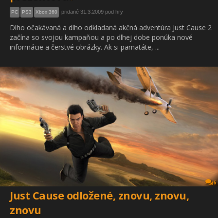
pridané 31.3.2009 pod hry
PC
PS3
Xbox 360
Dlho očakávaná a dlho odkladaná akčná adventúra Just Cause 2
začína so svojou kampaňou a po dlhej dobe ponúka nové
informácie a čerstvé obrázky. Ak si pamätáte, ...
6
Just Cause odložené, znovu, znovu,
znovu