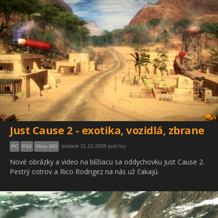
6
Just Cause 2 - exotika, vozidlá, zbrane
pridané 31.10.2009 pod hry
PC
PS3
Xbox 360
Nové obrázky a video na blížiacu sa oddychovku Just Cause 2.
Pestrý ostrov a Rico Rodrigez na nás už čakajú.