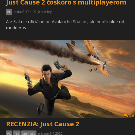
Just Cause 2 čoskoro s multiplayerom
pridané 17.4.2010 pod hry
PC
Ale žiaľ nie oficiálne od Avalanche Studios, ale neoficiálne od
modderov.
230
RECENZIA: Just Cause 2
pridané 9.4.2010
PC
PS3
Xbox 360