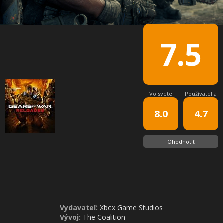
7.5
Vo svete
Používatelia
8.0
4.7
Ohodnotiť
Vydavateľ:
Xbox Game Studios
Vývoj:
The Coalition