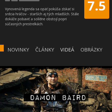
7.5
Vynovená legenda sa opäť pokúša získať si
srdcia hráčov - starších aj tých mladších. Stále
dokáže pobaviť a solídne obstojí popri
súčasných prestrelkách.
NOVINKY
ČLÁNKY
VIDEÁ
OBRÁZKY