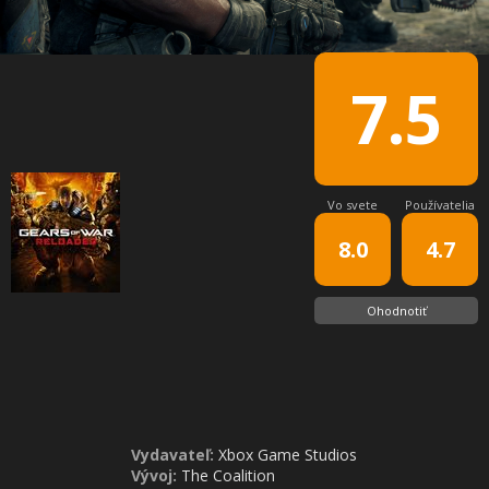
7.5
Vo svete
Používatelia
8.0
4.7
Ohodnotiť
Vydavateľ:
Xbox Game Studios
Vývoj:
The Coalition