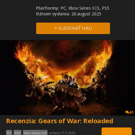
Platformy:
PC, Xbox Series X|S, PS5
Dátum vydania:
26.august 2025
+ SLEDOVAŤ HRU
61
Recenzia: Gears of War: Reloaded
pridané 27.8.2025
PC
PS5
Xbox Series X|S