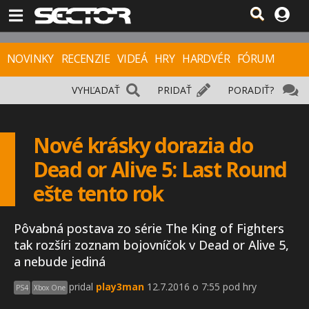
NOVINKY
RECENZIE
VIDEÁ
HRY
HARDVÉR
FÓRUM
VYHĽADAŤ
PRIDAŤ
PORADIŤ?
Nové krásky dorazia do
Dead or Alive 5: Last Round
ešte tento rok
Pôvabná postava zo série The King of Fighters
tak rozšíri zoznam bojovníčok v Dead or Alive 5,
a nebude jediná
pridal
play3man
12.7.2016 o 7:55 pod hry
PS4
Xbox One