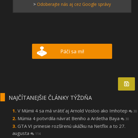
>
Odoberajte nás aj cez Google správy
Páči sa mi!
NAJČÍTANEJŠIE ČLÁNKY TÝŽDŇA
V Múmii 4 sa má vrátiť aj Arnold Vosloo ako Imhotep
30
Múmia 4 potvrdila návrat Beniho a Ardetha Baya
30
GTA VI prinesie rozšírenú ukážku na Netflix a to 27.
augusta
114