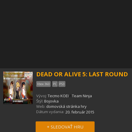
DEAD OR ALIVE 5: LAST ROUND
Xbox 360
PC
PS3
Vývoj:
Tecmo KOEI
/
Team Ninja
Štýl:
Bojovka
Web:
domovská stránka hry
Dátum vydania:
20. február 2015
+ SLEDOVAŤ HRU