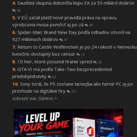
Saudská skupina dokončila kúpu EA za 55 miliárd dolárov
48
V EÚ začali platiť nové pravidlá práva na opravu,
výrobcovia musia pomôcť aj po zá
49
Spider-Man: Brand New Day podľa odhadov otvoril na
927 miliónoch dolárov
47
Return to Castle Wolfenstein je po 24 rokoch v Nemecku
konečne dostupný bez cenzúr
13
10 hier, ktoré posunuli hranie vpred
28
GTA VI má podľa Take-Two bezprecedentné
predobjednávky
62
Sony tvrdí, že PS zostane lacnejšia ako herné PC aj po
prechode na digitálne hry
201
zobraziť viac článkov >