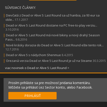
SÚVISIACE ČLÁNKY:
|
Dievčatá z Dead or Alive 5: Last Round sa už hanbia, za 93 eur sa
oble...
17.1.2017
|
Dead or Alive 5: Last Round dostane na PC free-to-play verziu...
3.10.2016
|
Dead or Alive 5: Last Round má nové bikiny a nový drahý Season
Pass...
9.8.2016
|
Nové krásky dorazia do Dead or Alive 5: Last Round ešte tento rok...
12.7.2016
|
Dead or Alive 5 s nádychom Shenmue
8.4.2015
|
Orezaná verzia Dead or Alive 5 Last Round je už na Steame
30.3.2015
viac noviniek o Dead or Alive 5: Last Round >
Prosím prihláste sa pre možnosť pridania komentáru.
Môžete sa prihlásiť cez Sector konto, alebo Facebook.
PRIHLÁSIŤ