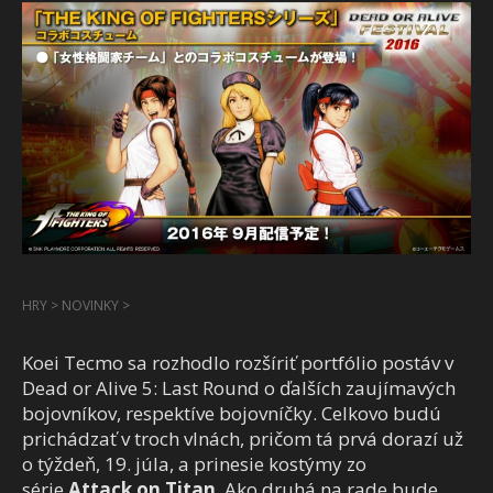
HRY
>
NOVINKY
>
Koei Tecmo sa rozhodlo rozšíriť portfólio postáv v
Dead or Alive 5: Last Round o ďalších zaujímavých
bojovníkov, respektíve bojovníčky. Celkovo budú
prichádzať v troch vlnách, pričom tá prvá dorazí už
o týždeň, 19. júla, a prinesie kostýmy zo
série
Attack on
Titan
.
Ako druhá na rade bude