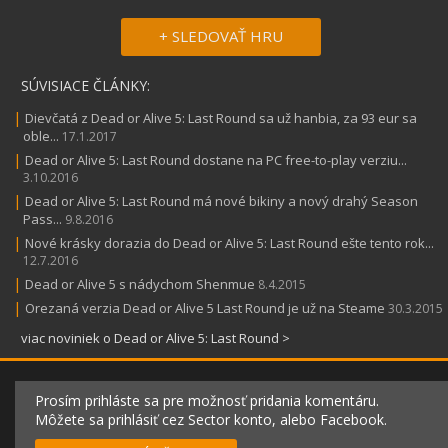
+ SLEDOVAŤ HRU
SÚVISIACE ČLÁNKY:
|
Dievčatá z Dead or Alive 5: Last Round sa už hanbia, za 93 eur sa
oble...
17.1.2017
|
Dead or Alive 5: Last Round dostane na PC free-to-play verziu...
3.10.2016
|
Dead or Alive 5: Last Round má nové bikiny a nový drahý Season
Pass...
9.8.2016
|
Nové krásky dorazia do Dead or Alive 5: Last Round ešte tento rok...
12.7.2016
|
Dead or Alive 5 s nádychom Shenmue
8.4.2015
|
Orezaná verzia Dead or Alive 5 Last Round je už na Steame
30.3.2015
viac noviniek o Dead or Alive 5: Last Round >
Prosím prihláste sa pre možnosť pridania komentáru.
Môžete sa prihlásiť cez Sector konto, alebo Facebook.