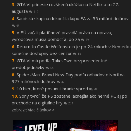
GTA VI prinesie rozšírenú ukážku na Netflix a to 27.
augusta
119
Saudská skupina dokončila kúpu EA za 55 miliárd dolárov
48
V EÚ začali platiť nové pravidlá práva na opravu,
výrobcovia musia pomôcť aj po zá
49
Return to Castle Wolfenstein je po 24 rokoch v Nemecku
konečne dostupný bez cenzúr
13
GTA VI má podľa Take-Two bezprecedentné
predobjednávky
64
Spider-Man: Brand New Day podľa odhadov otvoril na
927 miliónoch dolárov
47
10 hier, ktoré posunuli hranie vpred
28
Sony tvrdí, že PS zostane lacnejšia ako herné PC aj po
prechode na digitálne hry
201
zobraziť viac článkov >