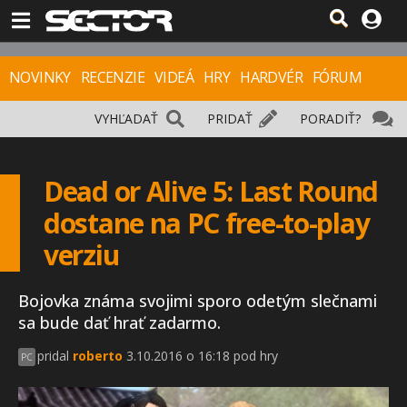
NOVINKY
RECENZIE
VIDEÁ
HRY
HARDVÉR
FÓRUM
VYHĽADAŤ
PRIDAŤ
PORADIŤ?
Dead or Alive 5: Last Round
dostane na PC free-to-play
verziu
Bojovka známa svojimi sporo odetým slečnami
sa bude dať hrať zadarmo.
pridal
roberto
3.10.2016 o 16:18 pod hry
PC