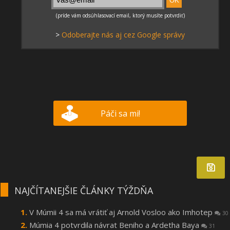
>
Odoberajte nás aj cez Google správy
Páči sa mi!
NAJČÍTANEJŠIE ČLÁNKY TÝŽDŇA
V Múmii 4 sa má vrátiť aj Arnold Vosloo ako Imhotep
30
Múmia 4 potvrdila návrat Beniho a Ardetha Baya
31