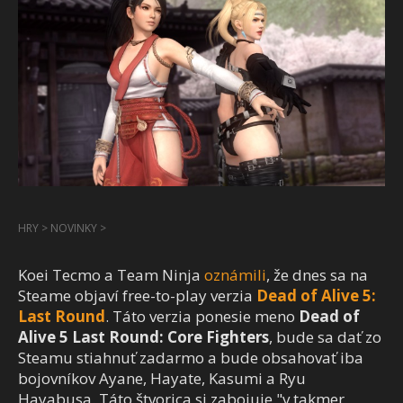
HRY
>
NOVINKY
>
Koei Tecmo a Team Ninja
oznámili
, že dnes sa na
Steame objaví free-to-play verzia
Dead of Alive 5:
Last Round
. Táto verzia ponesie meno
Dead of
Alive 5 Last Round: Core Fighters
, bude sa dať zo
Steamu stiahnuť zadarmo a bude obsahovať iba
bojovníkov Ayane, Hayate, Kasumi a Ryu
Hayabusa. Táto štvorica si zabojuje "v takmer