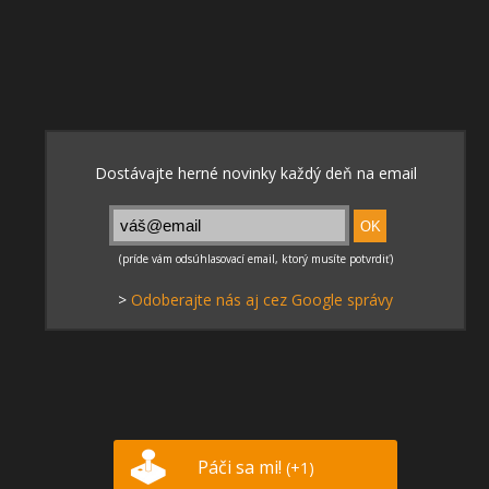
>
Odoberajte nás aj cez Google správy
Páči sa mi!
(+1)