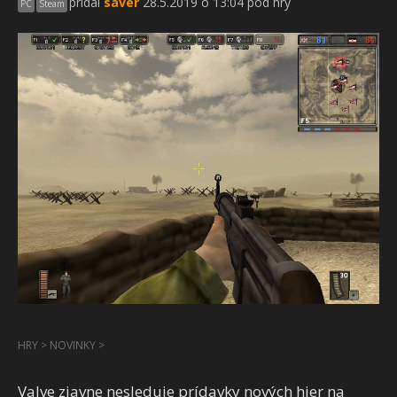
pridal
saver
28.5.2019 o 13:04 pod hry
PC
Steam
HRY
>
NOVINKY
>
Valve zjavne nesleduje prídavky nových hier na