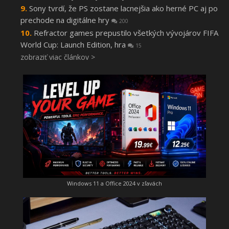
Sony tvrdí, že PS zostane lacnejšia ako herné PC aj po
prechode na digitálne hry
200
Refractor games prepustilo všetkých vývojárov FIFA
World Cup: Launch Edition, hra
15
zobraziť viac článkov >
Windows 11 a Office 2024 v zľavách