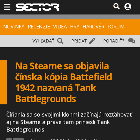
NOVINKY
RECENZIE
VIDEÁ
HRY
HARDVÉR
FÓRUM
VYHĽADAŤ
PRIDAŤ
PORADIŤ?
Na Steame sa objavila
čínska kópia Battefield
1942 nazvaná Tank
Battlegrounds
Číňania sa so svojimi klonmi začínajú rozťahovať
aj na Steame a práve tam priniesli Tank
Battlegrounds