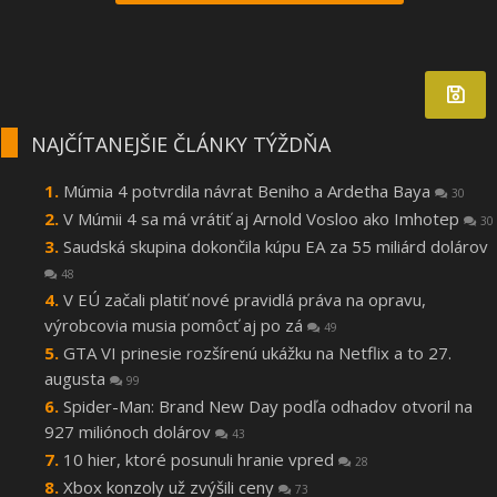
NAJČÍTANEJŠIE ČLÁNKY TÝŽDŇA
Múmia 4 potvrdila návrat Beniho a Ardetha Baya
30
V Múmii 4 sa má vrátiť aj Arnold Vosloo ako Imhotep
30
Saudská skupina dokončila kúpu EA za 55 miliárd dolárov
48
V EÚ začali platiť nové pravidlá práva na opravu,
výrobcovia musia pomôcť aj po zá
49
GTA VI prinesie rozšírenú ukážku na Netflix a to 27.
augusta
99
Spider-Man: Brand New Day podľa odhadov otvoril na
927 miliónoch dolárov
43
10 hier, ktoré posunuli hranie vpred
28
Xbox konzoly už zvýšili ceny
73