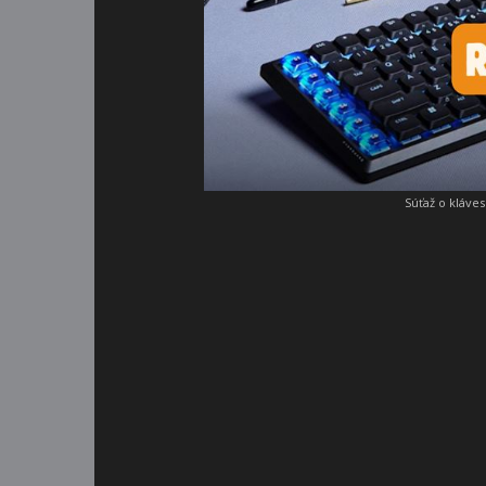
Súťaž o kláve