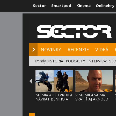
Sector
Smartpod
Kinema
Onlinehry
NOVINKY
RE
NOVINKY
RECENZIE
VIDEÁ
Trendy:
HISTÓRIA
PODCASTY
INTERVIEW
SLO
30
30
MÚMIA 4 POTVRDILA
V MÚMII 4 SA MÁ
NÁVRAT BENIHO A
VRÁTIŤ AJ ARNOLD
ARDETHA
VOSLOO AK