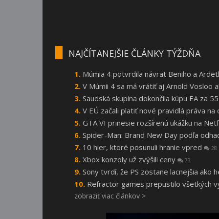
NAJČÍTANEJŠIE ČLÁNKY TÝŽDŇA
Múmia 4 potvrdila návrat Beniho a Arde
V Múmii 4 sa má vrátiť aj Arnold Vosloo
Saudská skupina dokončila kúpu EA za 55
V EÚ začali platiť nové pravidlá práva n
GTA VI prinesie rozšírenú ukážku na Netf
Spider-Man: Brand New Day podľa odhado
10 hier, ktoré posunuli hranie vpred
28
Xbox konzoly už zvýšili ceny
73
Sony tvrdí, že PS zostane lacnejšia ako 
Refractor games prepustilo všetkých vý
zobraziť viac článkov >