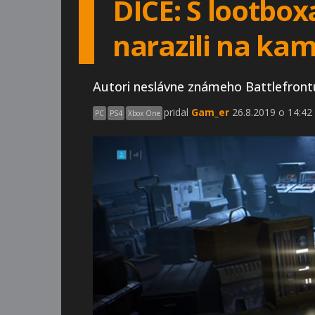
DICE: S lootbox
narazili na ka
Autori neslávne známeho Battlefront
pridal
Gam_er
26.8.2019 o 14:42
PC
PS4
Xbox One