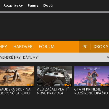
Rozprávky
Funny
Docu
CENZIE
VIDEÁ
HARDVÉR
FÓRUM
HRY
HARDVÉR
FÓRUM
PC
XBOX S
VENSKÉ HRY
DÁTUMY
48
49
106
SAUDSKÁ SKUPINA
V EÚ ZAČALI PLATIŤ
GTA VI PRINESIE
DOKONČILA KÚPU
NOVÉ PRAVIDLÁ
ROZŠÍRENÚ UKÁŽKU
EA ZA 55 MI
PRÁVA NA
NA NETFLI