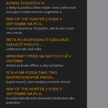
KONIEC FYZICKÝCH H...
o disky tu predsa vôbec nejde. sony začína mať
monopol v tomto hernom segmente a...
WAY OF THE HUNTER 2 VYJDE V
SEPTEMBRI NA PC A...
v ea na steame je 12 jazykov, ale sk ani cz tam
veru nie je…
META PO ROZHODNUTÍ SÚDU MUSÍ
ZAPLATIŤ POKUTU ...
väčšina to tak volá stále
MINECRAFT PRÍDE NA SWITCH 2 UŽ V
OKTÓBRI
dufam ze bude offline a cely na kartusi
GTA VI MÁ PODĽA TAKE-TWO
BEZPRECEDENTNÉ PREDO...
kupim na ps5, som zvedavy na tento skvost
WAY OF THE HUNTER 2 VYJDE V
SEPTEMBRI NA PC A...
to azda nebude mať slovenskú lokalizáciu ako
jednotka?