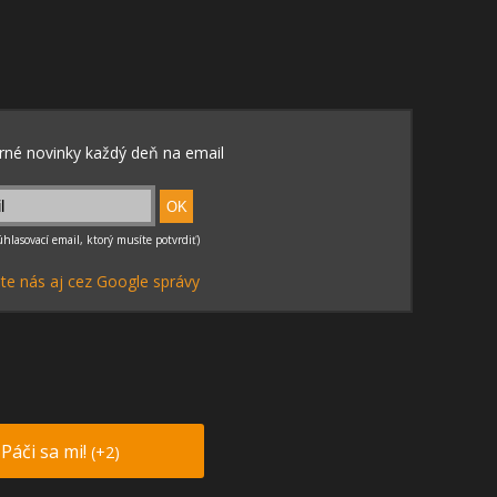
te nás aj cez Google správy
Páči sa mi!
(+2)