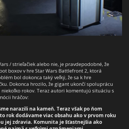
Wars / strieľačiek alebo nie, je pravdepodobné, že
loot boxov v hre Star Wars Battlefront 2, ktorá
blém bol dokonca taký veľký, že sa k hre
ačku. Dokonca hrozilo, že gigant ukončí spoluprácu
a niekoľko rokov. Teraz autori komentujú situáciu s
ócii hráčov:
sme narazili na kameň. Teraz však po ňom
nto rok dodávame viac obsahu ako v prvom roku
ou jej zdravia. Komunita je šťastnejšia ako
jené najmä s veľkými oznámeniami.