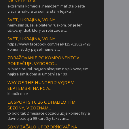
NA NETFLIX A...
extrémna komédia, nemôžem mať gta 6 ešte
viac na háku a to som si stál v lejaku ...
SVET, UKRAJINA, VOJNY ...
nemyslím si, že je platený ruskom. on je len
užitočný idiot, ktorý to robí zadar...
SVET, UKRAJINA, VOJNY ...
https://www.facebook.com/reel/1257028627493642takýto
komunistický pajzel máme v ...
ZDRAŽOVANIE PC KOMPONENTOV
POKRAČUJE, VÝROBCO...
ai bude brutal. najgenialnejsim najsikovnejsim
najkrajším ľuďom ai umožní sa 100...
WAY OF THE HUNTER 2 VYJDE V
SEPTEMBRI NA PC A...
klobúk dole
EA SPORTS FC 26 ODHALILO TÍM
SEZÓNY, V ZOZNAM...
to bolo tak 2 mesiace dozadu už je koniec hry a
dávno padajú 99 kartičky takzvan...
SONY ZAČALO UPOZORŇOVAŤ NA