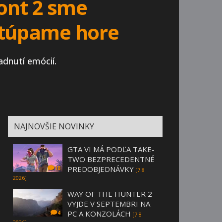
ront 2 sme
 stúpame hore
dnutí emócií.
NAJNOVŠIE NOVINKY
GTA VI MÁ PODĽA TAKE-
TWO BEZPRECEDENTNÉ
PREDOBJEDNÁVKY
18
[7.8
2026]
WAY OF THE HUNTER 2
VYJDE V SEPTEMBRI NA
PC A KONZOLÁCH
4
[7.8