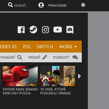
PRIHLÁSENIE
ERIES XS
PS5
SWITCH
MOBIL
VYHĽADAŤ
PRIDAŤ
PORADIŤ?
43
28
SPIDER-MAN: BRAND
10 HIER, KTORÉ
NEW DAY PODĽA
POSUNULI HRANIE
ODHADOV OT
VPRED