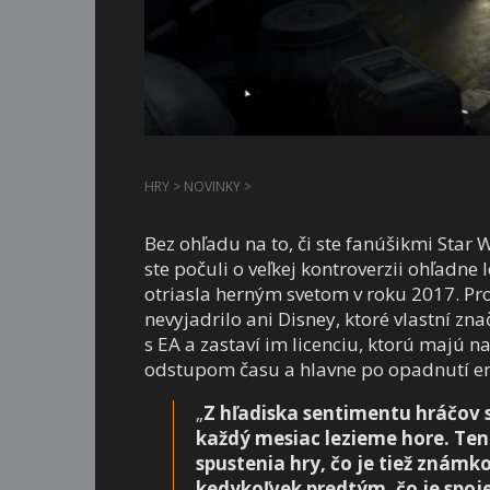
HRY
>
NOVINKY
>
Bez ohľadu na to, či ste fanúšikmi Star 
ste počuli o veľkej kontroverzii ohľadne 
otriasla herným svetom v roku 2017. Pro
nevyjadrilo ani Disney, ktoré vlastní zn
s EA a zastaví im licenciu, ktorú majú n
odstupom času a hlavne po opadnutí em
„
Z hľadiska sentimentu hráčov 
každý mesiac lezieme hore. Te
spustenia hry, čo je tiež známk
kedykoľvek predtým, čo je spo