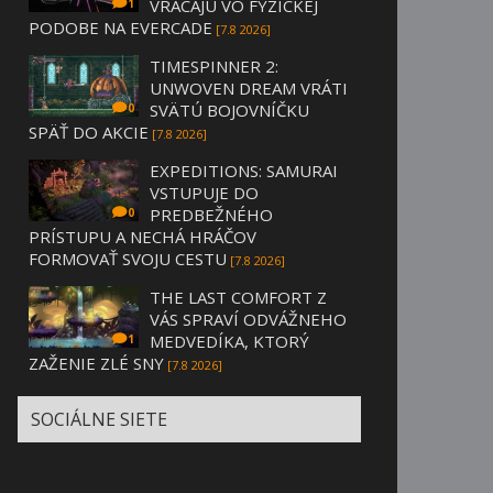
VRACAJÚ VO FYZICKEJ
1
PODOBE NA EVERCADE
[7.8 2026]
TIMESPINNER 2:
UNWOVEN DREAM VRÁTI
SVÄTÚ BOJOVNÍČKU
0
SPÄŤ DO AKCIE
[7.8 2026]
EXPEDITIONS: SAMURAI
VSTUPUJE DO
PREDBEŽNÉHO
0
PRÍSTUPU A NECHÁ HRÁČOV
FORMOVAŤ SVOJU CESTU
[7.8 2026]
THE LAST COMFORT Z
VÁS SPRAVÍ ODVÁŽNEHO
MEDVEDÍKA, KTORÝ
1
ZAŽENIE ZLÉ SNY
[7.8 2026]
SOCIÁLNE SIETE