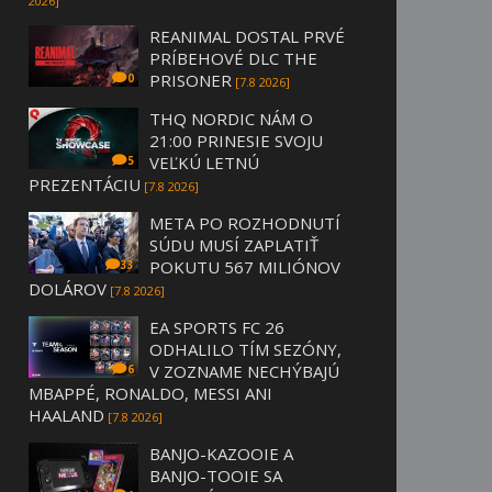
2026]
REANIMAL DOSTAL PRVÉ
PRÍBEHOVÉ DLC THE
PRISONER
0
[7.8 2026]
THQ NORDIC NÁM O
21:00 PRINESIE SVOJU
VEĽKÚ LETNÚ
5
PREZENTÁCIU
[7.8 2026]
META PO ROZHODNUTÍ
SÚDU MUSÍ ZAPLATIŤ
POKUTU 567 MILIÓNOV
33
DOLÁROV
[7.8 2026]
EA SPORTS FC 26
ODHALILO TÍM SEZÓNY,
V ZOZNAME NECHÝBAJÚ
6
MBAPPÉ, RONALDO, MESSI ANI
HAALAND
[7.8 2026]
BANJO-KAZOOIE A
BANJO-TOOIE SA