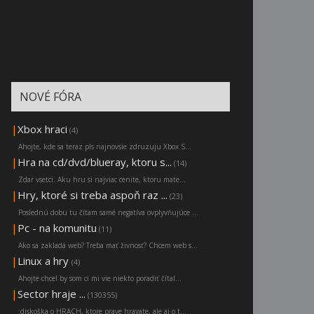
NOVÉ FÓRA
|
Xbox hraci
(4)
Ahojte, kde sa teraz pls najnovsie zdruzuju Xbox S...
|
Hra na cd/dvd/blueray, ktoru s...
(14)
Zdar vsetci. Aku hru si najviac cenite, ktoru mate...
|
Hry, ktoré si treba aspoň raz ...
(23)
Poslednú dobu tu čítam samé negatíva ovplyvňujúce ...
|
Pc - na komunitu
(11)
Ako sa zakladá web? Treba mať živnosť? Chcem web s...
|
Linux a hry
(4)
Ahojte chcel by som ci mi vie niekto poradiť čítal...
|
Sector hraje ...
(130355)
:diskoška o HRACH, ktore prave hravate, ale aj o t...