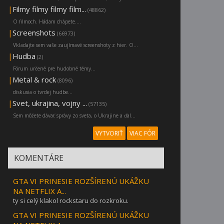
|
Filmy filmy filmy film...
(48862)
O filmoch. Hádam chápete....
|
Screenshots
(66973)
Vkladajte sem vaše zaujímavé screenshoty z hier. O...
|
Hudba
(2)
Fórum určené pre hudobné témy...
|
Metal & rock
(8096)
diskusia o tvrdej hudbe...
|
Svet, ukrajina, vojny ...
(57135)
Sem môžete dávať správy zo sveta, o Ukrajine a ďal...
VYTVORIŤ
VIAC FÓR
KOMENTÁRE
GTA VI PRINESIE ROZŠÍRENÚ UKÁŽKU
NA NETFLIX A...
ty si celý klakol rockstaru do rozkroku.
GTA VI PRINESIE ROZŠÍRENÚ UKÁŽKU