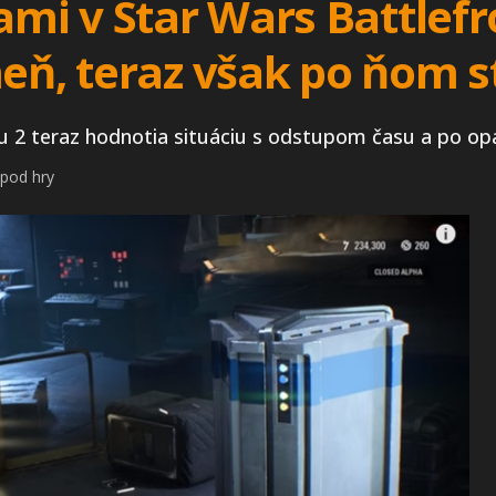
ami v Star Wars Battlef
meň, teraz však po ňom
u 2 teraz hodnotia situáciu s odstupom času a po opa
 pod hry