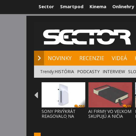
Sector
Smartpod
Kinema
Onlinehry
NOVINKY
RE
NOVINKY
RECENZIE
VIDEÁ
Trendy:
HISTÓRIA
PODCASTY
INTERVIEW
SLO
258
99
SONY PRVÝKRÁT
AI FIRMY VO VEĽKOM
REAGOVALO NA
SKUPUJÚ A NIČIA
KRITIKU HRÁČOV,
KNIHY,