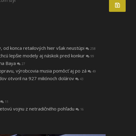
com štýl
v, od konca retailových hier však neustúpi
258
, chcú lepšie modely aj náskok pred konkur
99
tha Baya
27
a opravu, výrobcovia musia pomôcť aj po zá
49
v otvoril na 927 miliónoch dolárov
43
a
11
vetovú vojnu z netradičného pohľadu
16