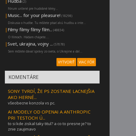
|
Hudba
(2)
Fórum určené pre hudobné témy...
|
Music... for your pleasure!
(18298)
Diskusia o hudbe. Tu môžete písať akú hudbu a inte...
|
Filmy filmy filmy film...
(48834)
O filmoch. Hádam chápete....
|
Svet, ukrajina, vojny ...
(57078)
Sem môžete dávať správy zo sveta, o Ukrajine a ďal...
VYTVORIŤ
VIAC FÓR
KOMENTÁRE
SONY TVRDÍ, ŽE PS ZOSTANE LACNEJŠIA
AKO HERNÉ...
všeobecne konzola vs pc.
AI MODELY OD OPENAI A ANTHROPIC
PRI TESTOCH Ú...
to si kde ziskal taky titul? a co to presne je? to
znie zaujimavo