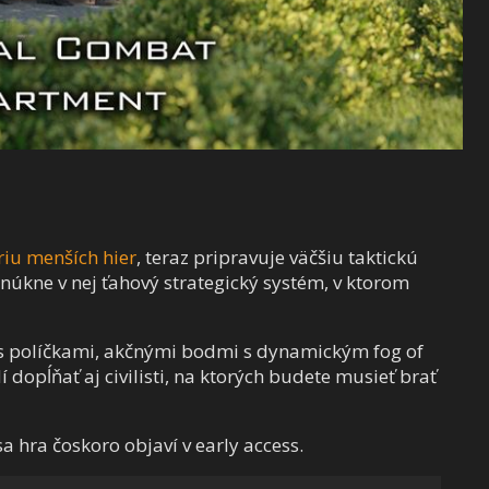
riu menších hier
, teraz pripravuje väčšiu taktickú
onúkne v nej ťahový strategický systém, v ktorom
s políčkami, akčnými bodmi s dynamickým fog of
 dopĺňať aj civilisti, na ktorých budete musieť brať
a hra čoskoro objaví v early access.