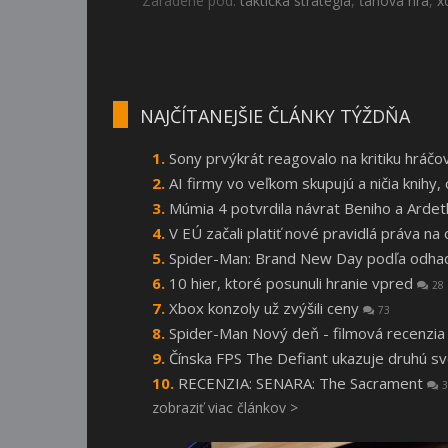
Zaradené pod:
taktická stratégia
,
ťahová hra
,
x
NAJČÍTANEJŠIE ČLÁNKY TÝŽDŇA
Sony prvýkrát reagovalo na kritiku hráčo
AI firmy vo veľkom skupujú a ničia knihy
Múmia 4 potvrdila návrat Beniho a Arde
V EÚ začali platiť nové pravidlá práva n
Spider-Man: Brand New Day podľa odhado
10 hier, ktoré posunuli hranie vpred
28
Xbox konzoly už zvýšili ceny
73
Spider-Man Nový deň - filmová recenzi
Čínska FPS The Defiant ukazuje druhú s
RECENZIA: SENARA: The Sacrament
3
zobraziť viac článkov >