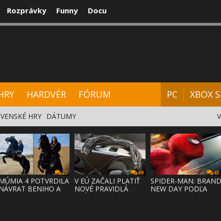
Rozprávky
Funny
Docu
CENZIE
VIDEÁ
HARDVÉR
FÓRUM
HRY
HARDVÉR
FÓRUM
PC
XBOX S
VENSKÉ HRY
DÁTUMY
27
49
43
MÚMIA 4 POTVRDILA
V EÚ ZAČALI PLATIŤ
SPIDER-MAN: BRAN
NÁVRAT BENIHO A
NOVÉ PRAVIDLÁ
NEW DAY PODĽA
ARDETHA
PRÁVA NA
ODHADOV OT