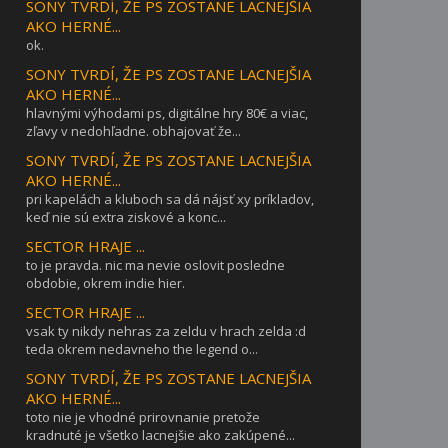
SONY TVRDÍ, ŽE PS ZOSTANE LACNEJŠIA
AKO HERNÉ...
ok.
SONY TVRDÍ, ŽE PS ZOSTANE LACNEJŠIA
AKO HERNÉ...
hlavnými výhodami ps, digitálne hry 80€ a viac,
zľavy v nedohľadne. obhajovať že...
SONY TVRDÍ, ŽE PS ZOSTANE LACNEJŠIA
AKO HERNÉ...
pri kapelách a kluboch sa dá nájsť xy príkladov,
keď nie sú extra ziskové a konc...
SECTOR HRAJE ...
to je pravda. nic ma nevie oslovit posledne
obdobie, okrem indie hier.
SECTOR HRAJE ...
vsak ty nikdy nehras za zeldu v hrach zelda :d
teda okrem nedavneho the legend o...
SONY TVRDÍ, ŽE PS ZOSTANE LACNEJŠIA
AKO HERNÉ...
toto nie je vhodné prirovnanie pretože
kradnuté je všetko lacnejšie ako zakúpené...