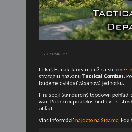
HRY
>
NOVINKY
>
Lukáš Hanák, ktorý má už na Steame
sé
stratégiu nazvanú
Tactical Combat
. P
budeme ovládať zásahovú jednotku.
Hra spojí štandardný topdown pohľad, 
war. Pritom nepriateľov budú v prostredí
ohľad.
Viac informácií
nájdete na Steame,
kde s