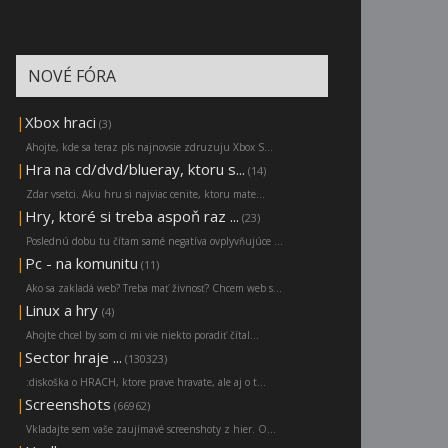
NOVÉ FÓRA
|
Xbox hraci
(3)
Ahojte, kde sa teraz pls najnovsie zdruzuju Xbox S...
|
Hra na cd/dvd/blueray, ktoru s...
(14)
Zdar vsetci. Aku hru si najviac cenite, ktoru mate...
|
Hry, ktoré si treba aspoň raz ...
(23)
Poslednú dobu tu čítam samé negatíva ovplyvňujúce ...
|
Pc - na komunitu
(11)
Ako sa zakladá web? Treba mať živnosť? Chcem web s...
|
Linux a hry
(4)
Ahojte chcel by som ci mi vie niekto poradiť čítal...
|
Sector hraje ...
(130323)
:diskoška o HRACH, ktore prave hravate, ale aj o t...
|
Screenshots
(66962)
Vkladajte sem vaše zaujímavé screenshoty z hier. O...