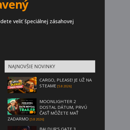
tavený
ete veliť špeciálnej zásahovej
NAJNOVŠIE NOVINKY
CARGO, PLEASE! JE UŽ NA
STEAME
[5.8 2026]
0
MOONLIGHTER 2
DOSTAL DÁTUM, PRVÚ
ČASŤ MÔŽETE MAŤ
0
ZADARMO
[5.8 2026]
BALDUR'S GATE 3