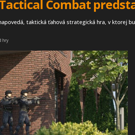
l Tactical Combat preds
povedá, taktická ťahová strategická hra, v ktorej bud
d hry