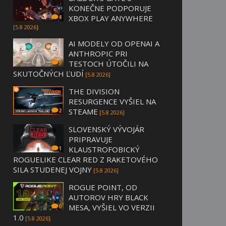
KONEČNE PODPORUJE
XBOX PLAY ANYWHERE
4
[5.8 2026]
AI MODELY OD OPENAI A
ANTHROPIC PRI
TESTOCH ÚTOČILI NA
9
SKUTOČNÝCH ĽUDÍ
[5.8 2026]
THE DIVISION
RESURGENCE VYŠIEL NA
STEAME
2
[5.8 2026]
SLOVENSKÝ VÝVOJÁR
PRIPRAVUJE
KLAUSTROFOBICKÝ
1
ROGUELIKE CLEAR RED Z RAKETOVÉHO
SILA STUDENEJ VOJNY
[5.8 2026]
ROGUE POINT, OD
AUTOROV HRY BLACK
MESA, VYŠIEL VO VERZII
0
1.0
[5.8 2026]