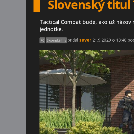
Slovenský titu
Tactical Combat bude, ako už názov na
jednotke.
pridal
saver
21.9.2020 o 13:48 po
PC
Slovenské hry