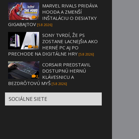
MARVEL RIVALS PRIDÁVA
HOODA A ZMENŠÍ
INŠTALÁCIU O DESIATKY
1
GIGABAJTOV
[5.8 2026]
SONY TVRDÍ, ŽE PS
ZOSTANE LACNEJŠIA AKO
HERNÉ PC AJ PO
109
PRECHODE NA DIGITÁLNE HRY
[5.8 2026]
CORSAIR PREDSTAVIL
DOSTUPNÚ HERNÚ
KLÁVESNICU A
2
BEZDRÔTOVÚ MYŠ
[5.8 2026]
SOCIÁLNE SIETE