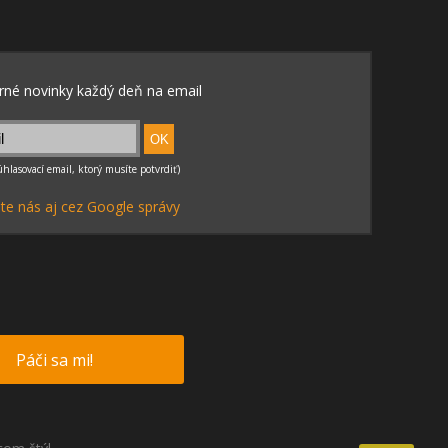
te nás aj cez Google správy
Páči sa mi!