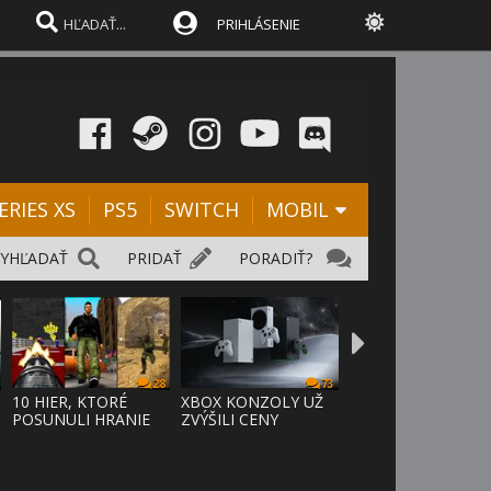
PRIHLÁSENIE
ERIES XS
PS5
SWITCH
MOBIL
VYHĽADAŤ
PRIDAŤ
PORADIŤ?
28
73
D
10 HIER, KTORÉ
XBOX KONZOLY UŽ
POSUNULI HRANIE
ZVÝŠILI CENY
VPRED