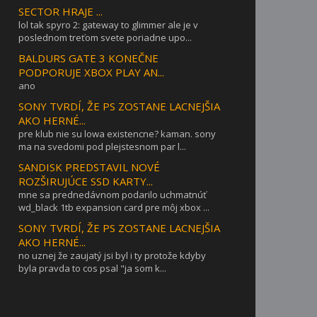
SECTOR HRAJE ...
lol tak spyro 2: gateway to glimmer ale je v
poslednom treťom svete poriadne upo...
BALDURS GATE 3 KONEČNE
PODPORUJE XBOX PLAY AN...
ano
SONY TVRDÍ, ŽE PS ZOSTANE LACNEJŠIA
AKO HERNÉ...
pre klub nie su lowa existencne? kaman. sony
ma na svedomi pod plejstesnom par l...
SANDISK PREDSTAVIL NOVÉ
ROZŠIRUJÚCE SSD KARTY...
mne sa prednedávnom podarilo uchmatnúť
wd_black 1tb expansion card pre môj xbox ...
SONY TVRDÍ, ŽE PS ZOSTANE LACNEJŠIA
AKO HERNÉ...
no uznej že zaujatý jsi byl i ty protože kdyby
byla pravda to cos psal "ja som k...