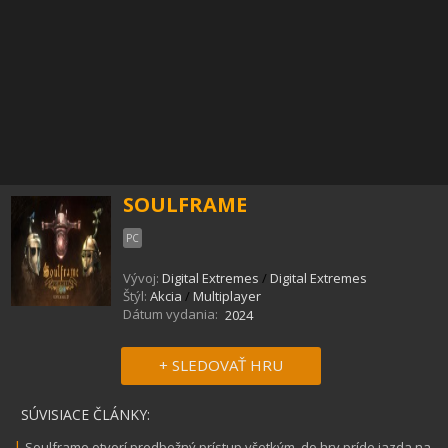
SOULFRAME
PC
Vývoj:
Digital Extremes
/
Digital Extremes
Štýl:
Akcia
/
Multiplayer
Dátum vydania:
2024
+ SLEDOVAŤ HRU
SÚVISIACE ČLÁNKY:
|
Soulframe otvorí predbežný prístup všetkým, do hry príde jazda na