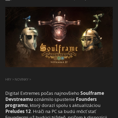
HRY
>
NOVINKY
>
Digital Extremes počas najnovšieho
Soulframe
Devstreamu
oznámilo spustenie
Founders
programu
, ktorý dorazí spolu s aktualizáciou
Preludes 12
. Hráči na PC sa budú môcť stať
Foundermi už budúci týždeň, pričom k dispozícii