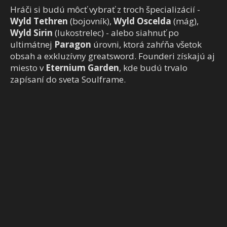
Hráči si budú môcť vybrať z troch špecializácií -
Wyld Tethren
(bojovník),
Wyld Oscelda
(mág),
Wyld Sirin
(lukostrelec) - alebo siahnuť po
ultimátnej
Paragon
úrovni, ktorá zahŕňa všetok
obsah a exkluzívny greatsword. Founderi získajú aj
miesto v
Eternium Garden
, kde budú trvalo
zapísaní do sveta Soulframe.