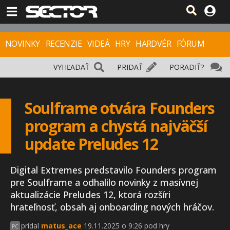
NOVINKY
RECENZIE
VIDEÁ
HRY
HARDVÉR
FÓRUM
VYHĽADAŤ
PRIDAŤ
PORADIŤ?
Soulframe otvára Founders
program a chystá najväčší
update Preludes 12
Digital Extremes predstavilo Founders program
pre Soulframe a odhalilo novinky z masívnej
aktualizácie Preludes 12, ktorá rozšíri
hrateľnosť, obsah aj onboarding nových hráčov.
pridal
matus_ace
19.11.2025 o 9:26 pod hry
PC