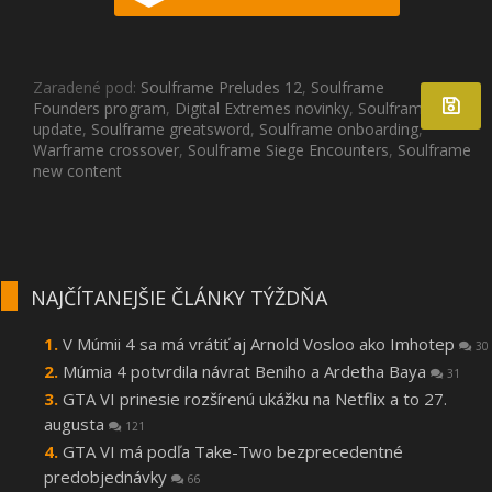
Zaradené pod:
Soulframe Preludes 12
,
Soulframe
Founders program
,
Digital Extremes novinky
,
Soulframe
update
,
Soulframe greatsword
,
Soulframe onboarding
,
Warframe crossover
,
Soulframe Siege Encounters
,
Soulframe
new content
NAJČÍTANEJŠIE ČLÁNKY TÝŽDŇA
V Múmii 4 sa má vrátiť aj Arnold Vosloo ako Imhotep
30
Múmia 4 potvrdila návrat Beniho a Ardetha Baya
31
GTA VI prinesie rozšírenú ukážku na Netflix a to 27.
augusta
121
GTA VI má podľa Take-Two bezprecedentné
predobjednávky
66