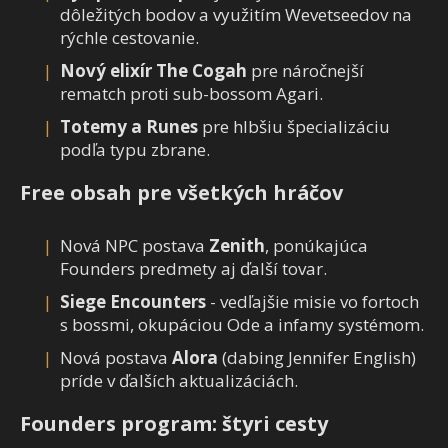
dôležitých bodov a využitím Wevetseedov na
rýchle cestovanie.
Nový elixír The Cogah
pre náročnejší
rematch proti sub-bossom Agari.
Totemy a Runes
pre hlbšiu špecializáciu
podľa typu zbrane.
Free obsah pre všetkých hráčov
Nová NPC postava
Zenith
, ponúkajúca
Founders predmety aj ďalší tovar.
Siege Encounters
- vedľajšie misie vo fortoch
s bossmi, okupáciou Ode a infamy systémom.
Nová postava
Alora
(dabing Jennifer English)
príde v ďalších aktualizáciách.
Founders program: štyri cesty