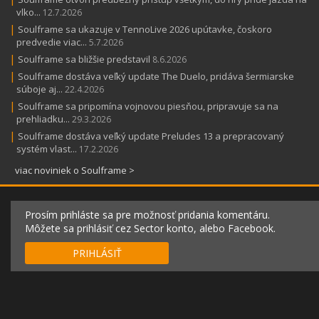
vlko...
12.7.2026
|
Soulframe sa ukazuje v TennoLive 2026 upútavke, čoskoro
predvedie viac...
5.7.2026
|
Soulframe sa bližšie predstavil
8.6.2026
|
Soulframe dostáva veľký update The Duelo, pridáva šermiarske
súboje aj...
22.4.2026
|
Soulframe sa pripomína vojnovou piesňou, pripravuje sa na
prehliadku...
29.3.2026
|
Soulframe dostáva veľký update Preludes 13 a prepracovaný
systém vlast...
17.2.2026
viac noviniek o Soulframe >
Prosím prihláste sa pre možnosť pridania komentáru.
Môžete sa prihlásiť cez Sector konto, alebo Facebook.
PRIHLÁSIŤ