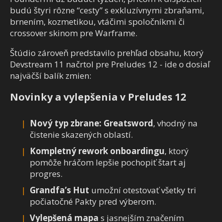
budú štyri rôzne “cesty” s exkluzívnymi zbraňami,
brnením, kozmetikou, vtáčimi spoločníkmi či
crossover skinom pre Warframe.
Štúdio zároveň predstavilo prehľad obsahu, ktorý
Devstream 11 načrtol pre Preludes 12 - ide o dosiaľ
najväčší balík zmien:
Novinky a vylepšenia v Preludes 12
Nový typ zbrane: Greatsword
, vhodný na
čistenie skazených oblastí.
Kompletný rework onboardingu
, ktorý
pomôže hráčom lepšie pochopiť štart aj
progres.
Grandfa’s Hut
umožní otestovať všetky tri
počiatočné Pakty pred výberom.
Vylepšená mapa
s jasnejším značením