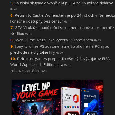
Saudská skupina dokončila kúpu EA za 55 miliárd dolárov
48
Return to Castle Wolfenstein je po 24 rokoch v Nemecku
konečne dostupný bez cenzúr
14
GTA VI ukážku budú môcť streameri okamžite preberať z
Netflixu
90
Ryan Hurst ukázal, ako vyzeral v úlohe Krata
25
Sony tvrdí, že PS zostane lacnejšia ako herné PC aj po
prechode na digitálne hry
201
Refractor games prepustilo všetkých vývojárov FIFA
World Cup: Launch Edition, hra
15
zobraziť viac článkov >